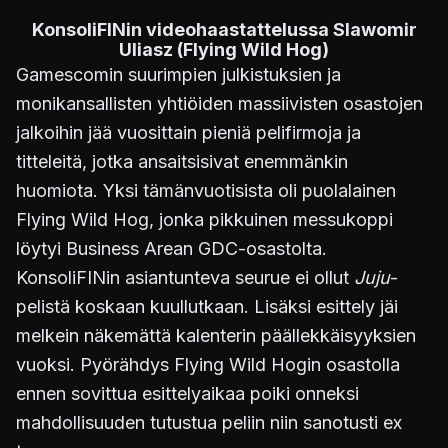
KonsoliFINin videohaastattelussa Slawomir
Uliasz (Flying Wild Hog)
Gamescomin suurimpien julkistuksien ja
monikansallisten yhtiöiden massiivisten osastojen
jalkoihin jää vuosittain pieniä pelifirmoja ja
titteleitä, jotka ansaitsisivat enemmänkin
huomiota. Yksi tämänvuotisista oli puolalainen
Flying Wild Hog, jonka pikkuinen messukoppi
löytyi Business Arean GDC-osastolta.
KonsoliFINin asiantunteva seurue ei ollut
Juju
-
pelistä koskaan kuullutkaan. Lisäksi esittely jäi
melkein näkemättä kalenterin päällekkäisyyksien
vuoksi. Pyörähdys Flying Wild Hogin osastolla
ennen sovittua esittelyaikaa poiki onneksi
mahdollisuuden tutustua peliin niin sanotusti ex