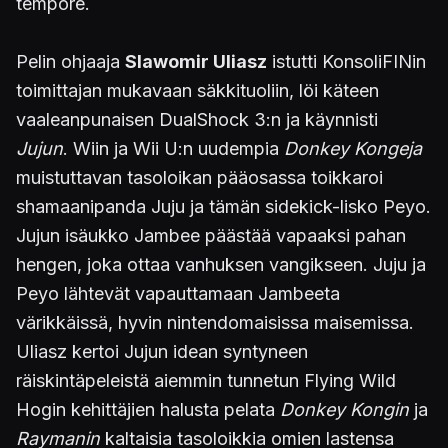
tempore.
Pelin ohjaaja
Slawomir Uliasz
istutti KonsoliFINin
toimittajan mukavaan säkkituoliin, löi käteen
vaaleanpunaisen DualShock 3:n ja käynnisti
Jujun
. Wiin ja Wii U:n uudempia
Donkey Kongeja
muistuttavan tasoloikan pääosassa toikkaroi
shamaanipanda Juju ja tämän sidekick-lisko Peyo.
Jujun isäukko Jambee päästää vapaaksi pahan
hengen, joka ottaa vanhuksen vangikseen. Juju ja
Peyo lähtevät vapauttamaan Jambeeta
värikkäissä, hyvin nintendomaisissa maisemissa.
Uliasz kertoi Jujun idean syntyneen
räiskintäpeleistä aiemmin tunnetun Flying Wild
Hogin kehittäjien halusta pelata
Donkey Kongin
ja
Raymanin
kaltaisia tasoloikkia omien lastensa