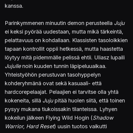
kanssa.
Parinkymmenen minuutin demon perusteella
Juju
ei keksi pyörää uudestaan, mutta mikä tärkeintä,
pelattavuus on kohdallaan. Klassisten tasoloikkien
tapaan kontrollit oppii hetkessä, mutta haastetta
löytyy mitä pidemmälle pelissä ehtii. Uliasz lupaili
Jujulle
noin kuuden tunnin läpipeluuaikaa.
Yhteistyöhön perustuvan tasohyppelyn
kohderyhmänä ovat sekä kasuaali- että
hardcorepelaajat. Pelaajien ei tarvitse olla yhtä
kokeneita, sillä
Juju
pitää huolen siitä, että toinen
pysyy mukana tiukoissakin tilanteissa. Lyhyen
kokeilun jälkeen Flying Wild Hogin (
Shadow
Warrior, Hard Reset
) uusin tuotos vaikutti