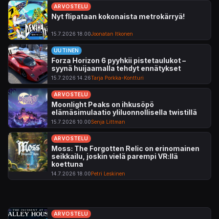
ARVOSTELU
Nyt flipataan kokonaista metrokärryä!
15.7.2026 18.00
Joonatan Itkonen
UUTINEN
Forza Horizon 6 pyyhkii pistetaulukot –
syynä huijaamalla tehdyt ennätykset
15.7.2026 14.26
Tarja Porkka-Kontturi
ARVOSTELU
Moonlight Peaks on ihkusöpö
elämäsimulaatio yliluonnollisella twistillä
15.7.2026 10.00
Senja Littman
ARVOSTELU
Moss: The Forgotten Relic on erinomainen
seikkailu, joskin vielä parempi VR:llä
koettuna
14.7.2026 18.00
Petri Leskinen
ARVOSTELU