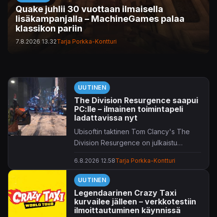
Quake juhlii 30 vuottaan ilmaisella
lisäkampanjalla – MachineGames palaa
klassikon pariin
7.8.2026 13.32
Tarja Porkka-Kontturi
UUTINEN
The Division Resurgence saapui
PC:lle – ilmainen toimintapeli
ladattavissa nyt
Ubisoftin taktinen Tom Clancy's The
Division Resurgence on julkaistu
tietokonepelaajille.
6.8.2026 12.58
Tarja Porkka-Kontturi
UUTINEN
Legendaarinen Crazy Taxi
kurvailee jälleen – verkkotestiin
ilmoittautuminen käynnissä