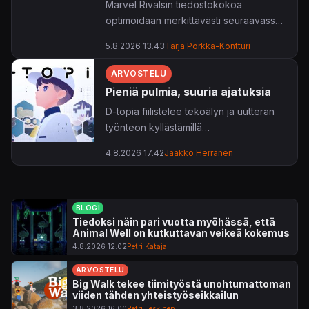
Marvel Rivalsin tiedostokokoa
optimoidaan merkittävästi seuraavassa
päivityksessä.
5.8.2026 13.43
Tarja Porkka-Kontturi
ARVOSTELU
Pieniä pulmia, suuria ajatuksia
D-topia fiilistelee tekoälyn ja uutteran
työnteon kyllästämillä
tulevaisuudenvisioilla – visioilla, joiden
4.8.2026 17.42
Jaakko Herranen
pelaamiseen riittävät rento fiilis ja hyvät
hoksottimet.
BLOGI
Tiedoksi näin pari vuotta myöhässä, että
Animal Well on kutkuttavan veikeä kokemus
4.8.2026 12.02
Petri Kataja
ARVOSTELU
Big Walk tekee tiimityöstä unohtumattoman
viiden tähden yhteistyöseikkailun
3.8.2026 16.00
Petri Leskinen