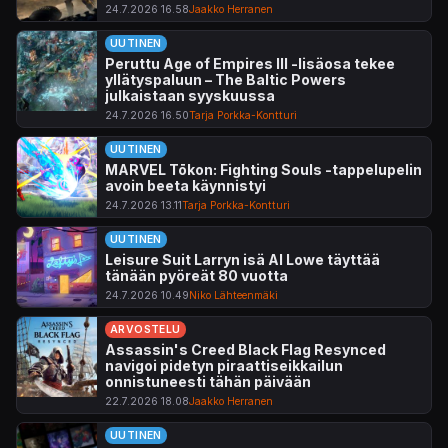
24.7.2026 16.58
Jaakko Herranen
UUTINEN
Peruttu Age of Empires III -lisäosa tekee
yllätyspaluun – The Baltic Powers
julkaistaan syyskuussa
24.7.2026 16.50
Tarja Porkka-Kontturi
UUTINEN
MARVEL Tōkon: Fighting Souls -tappelupelin
avoin beeta käynnistyi
24.7.2026 13.11
Tarja Porkka-Kontturi
UUTINEN
Leisure Suit Larryn isä Al Lowe täyttää
tänään pyöreät 80 vuotta
24.7.2026 10.49
Niko Lähteenmäki
ARVOSTELU
Assassin's Creed Black Flag Resynced
navigoi pidetyn piraattiseikkailun
onnistuneesti tähän päivään
22.7.2026 18.08
Jaakko Herranen
UUTINEN