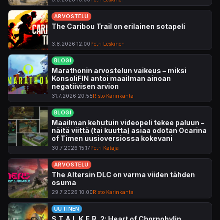
ARVOSTELU
The Caribou Trail on erilainen sotapeli
3.8.2026 12.00
Petri Leskinen
BLOGI
Marathonin arvostelun vaikeus – miksi
KonsoliFIN antoi maailman ainoan
negatiivisen arvion
31.7.2026 20.55
Risto Karinkanta
BLOGI
Maailman kehutuin videopeli tekee paluun –
näitä viittä (tai kuutta) asiaa odotan Ocarina
of Timen uusioversiossa kokevani
30.7.2026 15.17
Petri Kataja
ARVOSTELU
The Altersin DLC on varma viiden tähden
osuma
29.7.2026 10.00
Risto Karinkanta
UUTINEN
S.T.A.L.K.E.R. 2: Heart of Chornobylin