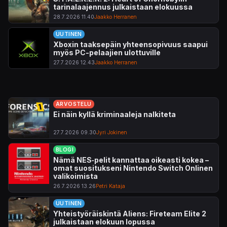
tarinalaajennus julkaistaan elokuussa
28.7.2026 11.40
Jaakko Herranen
UUTINEN
Xboxin taaksepäin yhteensopivuus saapui
myös PC-pelaajien ulottuville
27.7.2026 12.43
Jaakko Herranen
ARVOSTELU
Ei näin kyllä kriminaaleja nalkiteta
27.7.2026 09.30
Jyri Jokinen
BLOGI
Nämä NES‑pelit kannattaa oikeasti kokea –
omat suositukseni Nintendo Switch Onlinen
valikoimista
26.7.2026 13.26
Petri Kataja
UUTINEN
Yhteistyöräiskintä Aliens: Fireteam Elite 2
julkaistaan elokuun lopussa