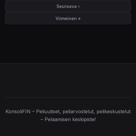
Seuraava ›
Seuraava sivu
Viimeinen »
Viimeinen sivu
KonsoliFIN – Peliuutiset, peliarvostelut, pelikeskustelut
– Pelaamisen keskipiste!