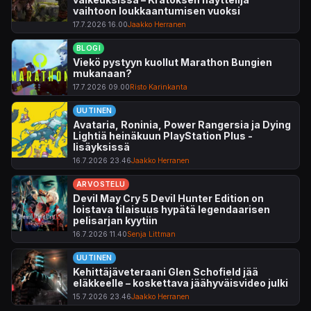
vaihtoon loukkaantumisen vuoksi
17.7.2026 16.00
Jaakko Herranen
BLOGI
Viekö pystyyn kuollut Marathon Bungien
mukanaan?
17.7.2026 09.00
Risto Karinkanta
UUTINEN
Avataria, Roninia, Power Rangersia ja Dying
Lightiä heinäkuun PlayStation Plus -
lisäyksissä
16.7.2026 23.46
Jaakko Herranen
ARVOSTELU
Devil May Cry 5 Devil Hunter Edition on
loistava tilaisuus hypätä legendaarisen
pelisarjan kyytiin
16.7.2026 11.40
Senja Littman
UUTINEN
Kehittäjäveteraani Glen Schofield jää
eläkkeelle – koskettava jäähyväisvideo julki
15.7.2026 23.46
Jaakko Herranen