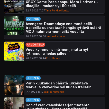
XBOX Game Pass saapui Meta Horizon+ -
tilaajille – mukana yli 50 peliä
22.7.2026 11.27
Tarja Porkka-Kontturi
UUTINEN
Avengers: Doomsdayn ensimmäisellä
trailerilla suorastaan hengästyttävä määrä
MCU-hahmoja menneiltä vuosilta
20.7.2026 16.30
Jaakko Herranen
ARVOSTELU
Vuosikymmen siinä meni, mutta nyt
rytmimuna heiluu jälleen
20.7.2026 10.44
Petri Kataja
UUTINEN
Parin kuukauden päästä julkaistava
Marvel's Wolverine sai uuden trailerin
17.7.2026 16.17
Jaakko Herranen
UUTINEN
God of War -televisiosarjan tuotanto
vaikeuksissa – Kratoksen näyttelijä