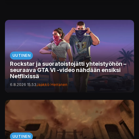
UUTINEN
Rockstar ja suoratoistojätti yhteistyöhön –
seuraava GTA VI -video nähdään ensiksi
Netflixissä
6.8.2026 15.53
Jaakko Herranen
UUTINEN