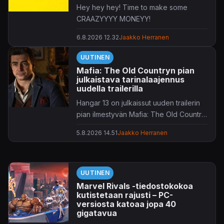
Hey hey hey! Time to make some
CRAAZYYYY MONEYY!
6.8.2026 12.32
Jaakko Herranen
UUTINEN
Mafia: The Old Countryn pian
julkaistava tarinalaajennus
uudella trailerilla
Hangar 13 on julkaissut uuden trailerin
pian ilmestyvän Mafia: The Old Country
-laajennuksen tiimoilta.
5.8.2026 14.51
Jaakko Herranen
UUTINEN
Marvel Rivals -tiedostokokoa
kutistetaan rajusti – PC-
versiosta katoaa jopa 40
gigatavua