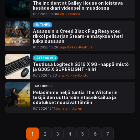
The Incident at Galley House on loistava
kesädekkari videopelin muodossa
13.7.2026 10.00
Petri Leskinen
UUTINEN
Assassin's Creed Black Flag Resynced
rikkoi pelisarjan Steam-ennätyksen heti
julkaisussaan
10.7.2026 15.26
Tarja Porkka-Kontturi
LAITEARVIO
Testissä Logitech G316 X 98 -näppäimistö
ja G305 X SUPERLIGHT -hiiri
9.7.2026 12.23
Tarja Porkka-Kontturi
ARTIKKELI
Pelasimme neljä tuntia The Witcherin
tekijöiden uutta toimintaseikkailua ja
odotukset nousivat tähtiin
8.7.2026 16.17
Joonatan Itkonen
Sivutus
1
2
3
4
5
6
7
Sivu
Sivu
Sivu
Sivu
Sivu
Sivu
Sivu