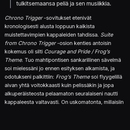
tulkitsemaansa peliä ja sen musiikkia.
Chrono Trigger
-sovitukset etenivät
kronologisesti alusta loppuun kaikista
muistettavimpien kappaleiden tahdissa.
Suite
from Chrono Trigger
-osion kenties antoisin
kokemus oli silti
Courage and Pride / Frog’s
Theme
. Tuo mahtipontisen sankarillinen sävelmä
soi mielessäni jo ennen esityksen alkamista, ja
odotukseni palkittiin:
Frog’s Theme
soi flyygelillä
aivan yhtä voitokkaasti kuin pelissäkin ja jopa
alkuperäisteosta pelaamaton seuralaiseni nautti
kappaleesta valtavasti. On uskomatonta, millaisiin
suorituksiin ammattilaispianisti kykenee. Ja
myönnän, tulihan se itku. Jo toisen kappaleen
kohdalla.