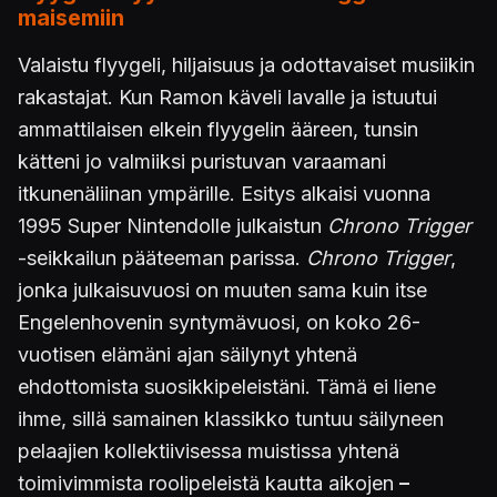
maisemiin
Valaistu flyygeli, hiljaisuus ja odottavaiset musiikin
rakastajat. Kun Ramon käveli lavalle ja istuutui
ammattilaisen elkein flyygelin ääreen, tunsin
kätteni jo valmiiksi puristuvan varaamani
itkunenäliinan ympärille. Esitys alkaisi vuonna
1995 Super Nintendolle julkaistun
Chrono Trigger
-seikkailun pääteeman parissa.
Chrono Trigger
,
jonka julkaisuvuosi on muuten sama kuin itse
Engelenhovenin syntymävuosi, on koko 26-
vuotisen elämäni ajan säilynyt yhtenä
ehdottomista suosikkipeleistäni. Tämä ei liene
ihme, sillä samainen klassikko tuntuu säilyneen
pelaajien kollektiivisessa muistissa yhtenä
toimivimmista roolipeleistä kautta aikojen
–