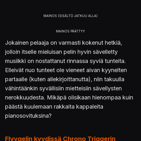
Jokainen pelaaja on varmasti kokenut hetkiä,
jolloin itselle mieluisan pelin hyvin sävelletty
musiikki on nostattanut rinnassa syviä tunteita.
Elleivät nuo tunteet ole vieneet aivan kyynelten
partaalle (kuten allekirjoittanutta), niin takuulla
vähintäänkin syvällisiin mietteisiin sävellysten
nerokkuudesta. Mikäpä olisikaan hienompaa kuin
päästä kuulemaan rakkaita kappaleita
pianosovituksina?
Flyygelin kyydissä Chrono Triggerin