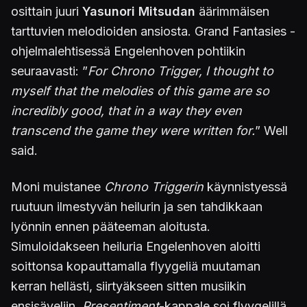
osittain juuri
Yasunori Mitsudan
äärimmäisen
tarttuvien melodioiden ansiosta. Grand Fantasies -
ohjelmalehtisessä Engelenhoven pohtiikin
seuraavasti: ”
For Chrono Trigger, I thought to
myself that the melodies of this game are so
incredibly good, that in a way they even
transcend the game they were written for.
” Well
said.
Moni muistanee
Chrono Triggerin
käynnistyessä
ruutuun ilmestyvän heilurin ja sen tahdikkaan
lyönnin ennen pääteeman aloitusta.
Simuloidakseen heiluria Engelenhoven aloitti
soittonsa kopauttamalla flyygeliä muutaman
kerran hellästi, siirtyäkseen sitten musiikin
ensisäveliin.
Presentiment
-kappale soi flyygelillä