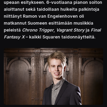
upeaan esitykseen. 6-vuotiaana pianon soiton
aloittanut sekä taidoillaan huikeita palkintoja
niittänyt Ramon van Engelenhoven oli
matkannut Suomeen esittämään musiikkia
peleistä
Chrono Trigger
,
Vagrant Story
ja
Final
Fantasy X
– kaikki Squaren taidonnäytteitä.