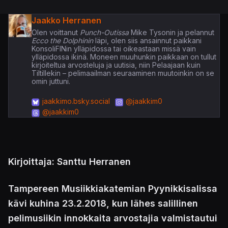
Jaakko Herranen
Olen voittanut
Punch-Outissa
Mike Tysonin ja pelannut
Ecco the Dolphinin
läpi, olen siis ansainnut paikkani
KonsoliFINin ylläpidossa tai oikeastaan missä vain
ylläpidossa ikinä. Moneen muuhunkin paikkaan on tullut
kirjoiteltua arvosteluja ja uutisia, niin Pelaajaan kuin
Tiltillekin – pelimaailman seuraaminen muutoinkin on se
omin juttuni.
jaakkimo.bsky.social
@jaakkim0
@jaakkim0
Kirjoittaja: Santtu Herranen
Tampereen Musiikkiakatemian Pyynikkisalissa
kävi kuhina 23.2.2018, kun lähes salillinen
pelimusiikin innokkaita arvostajia valmistautui