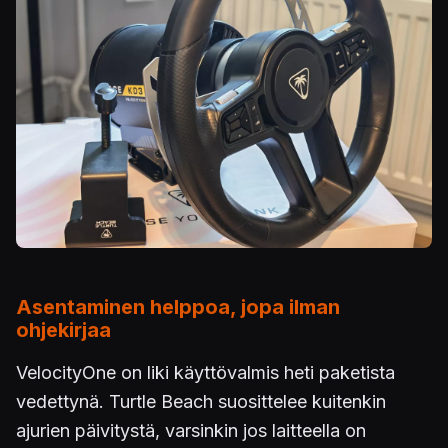
Asentaminen helppoa, jopa ilman
ohjekirjaa
VelocityOne on liki käyttövalmis heti paketista
vedettynä. Turtle Beach suosittelee kuitenkin
ajurien päivitystä, varsinkin jos laitteella on