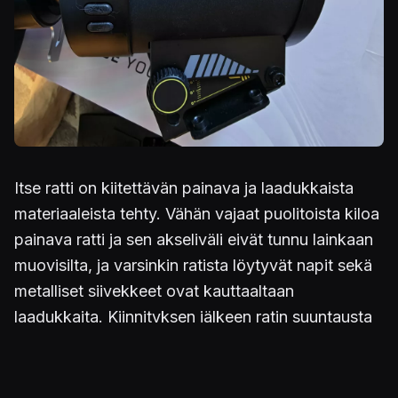
Itse ratti on kiitettävän painava ja laadukkaista
materiaaleista tehty. Vähän vajaat puolitoista kiloa
painava ratti ja sen akseliväli eivät tunnu lainkaan
muovisilta, ja varsinkin ratista löytyvät napit sekä
metalliset siivekkeet ovat kauttaaltaan
laadukkaita. Kiinnityksen jälkeen ratin suuntausta
voi korjata ylös ja alas muutamia asteita, mikä
helpottaa paikan valintaa. Ainoa isompi murhe tuli
vastaan, kun kokonaisuutta yritti kiinnittää