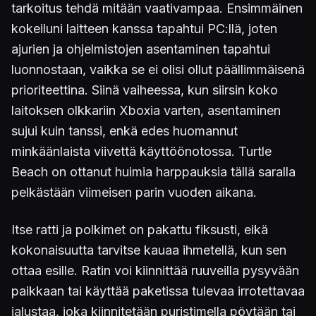
tarkoitus tehdä mitään vaativampaa. Ensimmäinen
kokeiluni laitteen kanssa tapahtui PC:llä, joten
ajurien ja ohjelmistojen asentaminen tapahtui
luonnostaan, vaikka se ei olisi ollut päällimmäisenä
prioriteettina. Siinä vaiheessa, kun siirsin koko
laitoksen olkkariin Xboxia varten, asentaminen
sujui kuin tanssi, enkä edes huomannut
minkäänlaista viivettä käyttöönotossa. Turtle
Beach on ottanut huimia harppauksia tällä saralla
pelkästään viimeisen parin vuoden aikana.
Itse ratti ja polkimet on pakattu fiksusti, eikä
kokonaisuutta tarvitse kauaa ihmetellä, kun sen
ottaa esille. Ratin voi kiinnittää ruuveilla pysyvään
paikkaan tai käyttää paketissa tulevaa irrotettavaa
jalustaa, joka kiinnitetään puristimella pöytään tai