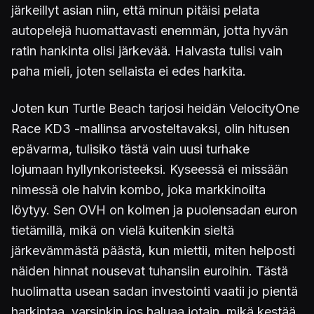
järkeillyt asian niin, että minun pitäisi pelata
autopelejä huomattavasti enemmän, jotta hyvän
ratin hankinta olisi järkevää. Halvasta tulisi vain
paha mieli, joten sellaista ei edes harkita.
Joten kun Turtle Beach tarjosi heidän VelocityOne
Race KD3 -mallinsa arvosteltavaksi, olin hitusen
epävarma, tulisiko tästä vain uusi turhake
lojumaan hyllynkoristeeksi. Kyseessä ei missään
nimessä ole halvin kombo, joka markkinoilta
löytyy. Sen OVH on kolmen ja puolensadan euron
tietämillä, mikä on vielä kuitenkin sieltä
järkevämmästä päästä, kun miettii, miten helposti
näiden hinnat nousevat tuhansiin euroihin. Tästä
huolimatta usean sadan investointi vaatii jo pientä
harkintaa, varsinkin jos haluaa jotain, mikä kestää