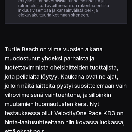
erityisesti tarinavetoisista tunnelmoinneista ja
rakentelusta. Tavoitteenani on rakentaa entistä
inkluusivisempaa ja kansainvälistä peli- ja
elokuvakulttuuria kotimaan skeneen.
Turtle Beach on viime vuosien aikana
muodostunut yhdeksi parhaista ja
luotettavimmista oheislaitteiden tuottajista,
jota pelialalta löytyy. Kaukana ovat ne ajat,
jolloin näitä laitteita pystyi suosittelemaan vain
vihoviimeisenä vaihtoehtona, ja silloinkin
muutamien huomautusten kera. Nyt
testauksessa ollut VelocityOne Race KD3 on
hinta-laatusuhteeltaan niin kovassa luokassa,
että oksat pois.