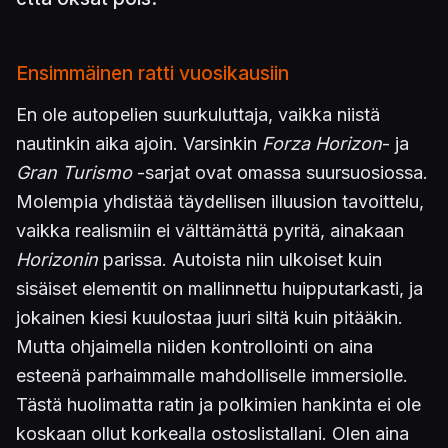
Ensimmäinen ratti vuosikausiin
En ole autopelien suurkuluttaja, vaikka niistä
nautinkin aika ajoin. Varsinkin
Forza Horizon
- ja
Gran Turismo
-sarjat ovat omassa suursuosiossa.
Molempia yhdistää täydellisen illuusion tavoittelu,
vaikka realismiin ei välttämättä pyritä, ainakaan
Horizonin
parissa. Autoista niin ulkoiset kuin
sisäiset elementit on mallinnettu huipputarkasti, ja
jokainen kiesi kuulostaa juuri siltä kuin pitääkin.
Mutta ohjaimella niiden kontrollointi on aina
esteenä parhaimmalle mahdolliselle immersiolle.
Tästä huolimatta ratin ja polkimien hankinta ei ole
koskaan ollut korkealla ostoslistallani. Olen aina