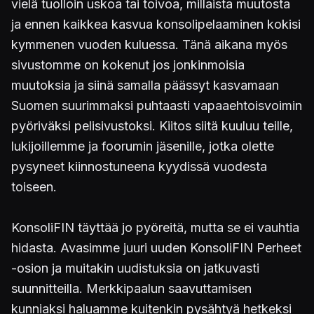
vielä tuolloin uskoa tai toivoa, millaista muutosta
ja ennen kaikkea kasvua konsolipelaaminen kokisi
kymmenen vuoden kuluessa. Tänä aikana myös
sivustomme on kokenut jos jonkinmoisia
muutoksia ja siinä samalla päässyt kasvamaan
Suomen suurimmaksi puhtaasti vapaaehtoisvoimin
pyöriväksi pelisivustoksi. Kiitos siitä kuuluu teille,
lukijoillemme ja foorumin jäsenille, jotka olette
pysyneet kiinnostuneena kyydissä vuodesta
toiseen.
KonsoliFIN täyttää jo pyöreitä, mutta se ei vauhtia
hidasta. Avasimme juuri uuden KonsoliFIN Perheet
-osion ja muitakin uudistuksia on jatkuvasti
suunnitteilla. Merkkipaalun saavuttamisen
kunniaksi haluamme kuitenkin pysähtyä hetkeksi