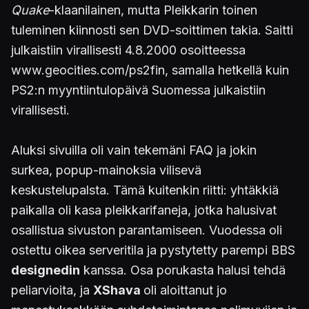
Quake
-klaanilainen, mutta Pleikkarin toinen
tuleminen kiinnosti sen DVD-soittimen takia. Saitti
julkaistiin virallisesti 4.8.2000 osoitteessa
www.geocities.com/ps2fin, samalla hetkellä kuin
PS2:n myyntiintulopäivä Suomessa julkaistiin
virallisesti.
Aluksi sivuilla oli vain tekemäni FAQ ja jokin
surkea, popup-mainoksia vilisevä
keskustelupalsta. Tämä kuitenkin riitti: yhtäkkiä
paikalla oli kasa pleikkarifaneja, jotka halusivat
osallistua sivuston parantamiseen. Vuodessa oli
ostettu oikea serveritila ja pystytetty parempi BBS
designedin
kanssa. Osa porukasta halusi tehdä
peliarvioita, ja
XShava
oli aloittanut jo