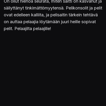
On ollut hienoa seurata, miten saitti on kasvanut ja
säilyttänyt tinkimättömyytensä. Pelikonsolit ja pelit
ovat edelleen kalliita, ja pelisaitin tärkein tehtävä
on auttaa pelaajia löytämään juuri heille sopivat
pelit. Pelaajilta pelaajille!
Jore
Pelaajilta
KonsoliFINin kymmenvuotisjuhlallisuudet
noudattavat täsmällisesti Joren slogania
Pelaajilta
pelaajille
. Vastauksena lausahduksen
ensimmäiseen osaan esittelemme suurimman osan
nykyisistä ylläpitäjistä ja pari entistä, sivuston