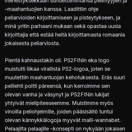
menestyksekkään suhdetoimintansa pelimyyjien ja
–maahantuojien kanssa. Laadittiin ohje
peliarvioiden kirjoittamiseen ja pisteytykseen, ja
minä yritin parhaani mukaan sekä opastaa uusia
kirjoittajia että estää heitä kirjoittamasta romaania
jokaisesta peliarviosta.
Pientä kahnaustakin oli. PS2FINin eka logo
muistutti liikaa virallista PS2-logoa, joten se
muutettiin maahantuojan kehotuksesta. Eräs suuri
pelilehti poltti päreensä, kun kerroimme sen
olevan vanha ja väsynyt ja PS2FINin lukijat
yhtyivät mielipiteeseemme. Muistimme myös
vinoilla peliohjelmille, joiden pääsisältö tuntui
olevan kännykkälogoja myyvät malli-wannabet.
Pelaajilta pelaajille –konsepti on nykyään jokaisen