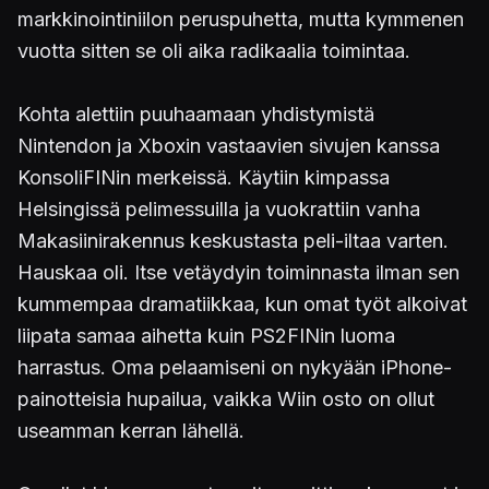
markkinointiniilon peruspuhetta, mutta kymmenen
vuotta sitten se oli aika radikaalia toimintaa.
Kohta alettiin puuhaamaan yhdistymistä
Nintendon ja Xboxin vastaavien sivujen kanssa
KonsoliFINin merkeissä. Käytiin kimpassa
Helsingissä pelimessuilla ja vuokrattiin vanha
Makasiinirakennus keskustasta peli-iltaa varten.
Hauskaa oli. Itse vetäydyin toiminnasta ilman sen
kummempaa dramatiikkaa, kun omat työt alkoivat
liipata samaa aihetta kuin PS2FINin luoma
harrastus. Oma pelaamiseni on nykyään iPhone-
painotteisia hupailua, vaikka Wiin osto on ollut
useamman kerran lähellä.