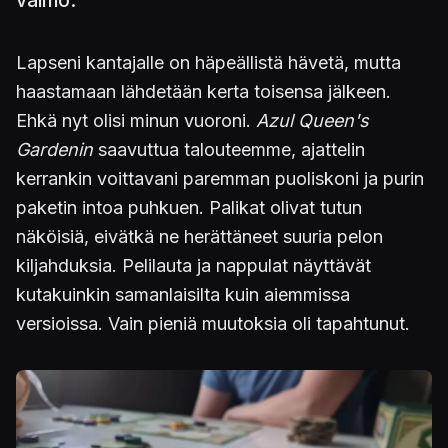
vaimo.
Lapseni kantajalle on häpeällistä hävetä, mutta
haastamaan lähdetään kerta toisensa jälkeen.
Ehkä nyt olisi minun vuoroni.
Azul Queen's
Gardenin
saavuttua talouteemme, ajattelin
kerrankin voittavani paremman puoliskoni ja purin
paketin intoa puhkuen. Palikat olivat tutun
näköisiä, eivätkä ne herättäneet suuria pelon
kiljahduksia. Pelilauta ja nappulat näyttävät
kutakuinkin samanlaisilta kuin aiemmissa
versioissa. Vain pieniä muutoksia oli tapahtunut.
Kuva