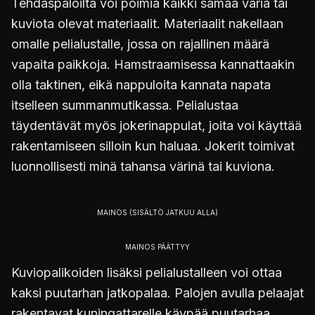
Tehdaspaloilta voi poimia kaikki samaa väriä tai
kuviota olevat materiaalit. Materiaalit nakellaan
omalle pelialustalle, jossa on rajallinen määrä
vapaita paikkoja. Hamstraamisessa kannattaakin
olla taktinen, eikä nappuloita kannata napata
itselleen summanmutikassa. Pelialustaa
täydentävät myös jokerinappulat, joita voi käyttää
rakentamiseen silloin kun haluaa. Jokerit toimivat
luonnollisesti minä tahansa värinä tai kuviona.
Kuviopalikoiden lisäksi pelialustalleen voi ottaa
kaksi puutarhan jatkopalaa. Palojen avulla pelaajat
rakentavat kuningattarelle käypää puutarhaa,