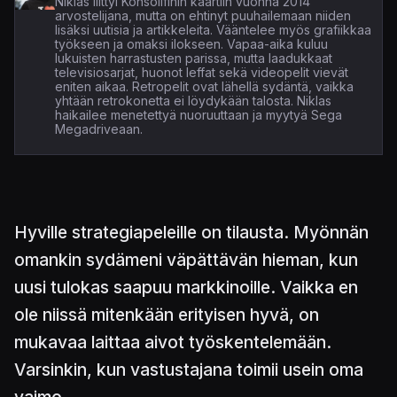
Niklas liittyi Konsolifinin kaartiin vuonna 2014
arvostelijana, mutta on ehtinyt puuhailemaan niiden
lisäksi uutisia ja artikkeleita. Vääntelee myös grafiikkaa
työkseen ja omaksi ilokseen. Vapaa-aika kuluu
lukuisten harrastusten parissa, mutta laadukkaat
televisiosarjat, huonot leffat sekä videopelit vievät
eniten aikaa. Retropelit ovat lähellä sydäntä, vaikka
yhtään retrokonetta ei löydykään talosta. Niklas
haikailee menetettyä nuoruuttaan ja myytyä Sega
Megadriveaan.
Hyville strategiapeleille on tilausta. Myönnän
omankin sydämeni väpättävän hieman, kun
uusi tulokas saapuu markkinoille. Vaikka en
ole niissä mitenkään erityisen hyvä, on
mukavaa laittaa aivot työskentelemään.
Varsinkin, kun vastustajana toimii usein oma