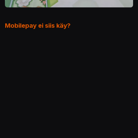
Mobilepay ei siis käy?
Resurssit pitää kuitenkin maksaa ennen kuin voi
rakentaa. Mobilepayta ei olla vieläkään
hyväksytty viralliseksi maksuvälineeksi, ja
maksupolitiikka toimii sen sijaan kuten muissakin
Azul
-versioissa. Esimerkiksi jos rakentaminen
maksaa kuusi kukkaa, sinulla pitää olla itselläsi
myös kuusi eriväristä kukkaa tai vaihtoehtoisesti
yksi kukka ja viisi muuta samanväristä kuviota.
Puutarhan jatkopalan täyttyessä palikoista pelaaja
saa aina ylimääräisen pisteen jokaisesta
asetetusta jatkopalasta. Jos jatkopalan saa