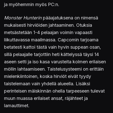
ja myöhemmin myös PC:n.
Monster Hunterin
pääajatuksena on nimensä
mukaisesti hirviöiden jahtaaminen. Otuksia
metsästetään 1-4 pelaajan voimin vapaasti
liikuttavassa maailmassa. Capcomin tarjoama
betatesti kattoi tästä vain hyvin suppean osan,
sillä pelaajalle tarjottiin heti kättelyssä täysi 14
aseen setti ja iso kasa varusteita kolmen erilaisen
möllin lahtaamiseen. Taistelusysteemi on erittäin
mielenkiintoinen, koska hirviöt eivät tyydy
taistelemaan vain yhdellä alueella. Lisäksi
perinteisen mäiskinnän ohella tarpeeseen tulevat
muun muassa erilaiset ansat, räjähteet ja
lamauttimet.