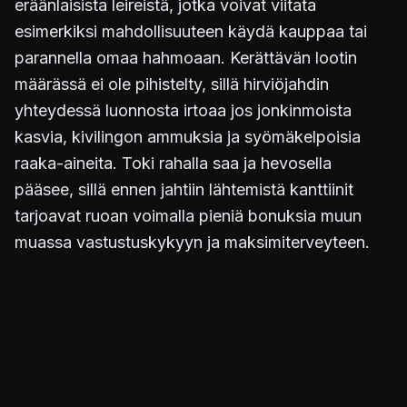
eräänlaisista leireistä, jotka voivat viitata
esimerkiksi mahdollisuuteen käydä kauppaa tai
parannella omaa hahmoaan. Kerättävän lootin
määrässä ei ole pihistelty, sillä hirviöjahdin
yhteydessä luonnosta irtoaa jos jonkinmoista
kasvia, kivilingon ammuksia ja syömäkelpoisia
raaka-aineita. Toki rahalla saa ja hevosella
pääsee, sillä ennen jahtiin lähtemistä kanttiinit
tarjoavat ruoan voimalla pieniä bonuksia muun
muassa vastustuskykyyn ja maksimiterveyteen.
Yhteispelin voimaa ja hienot puitteet
Jokainen metsästäjä saa mukaansa sympaattisen
kissamaisen apurin, joka valloittaa
persoonallisuudellaan ja naukaisuillaan sydämet