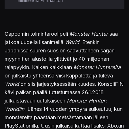
nimimerkillä Eliminaattori.
Capcomin toimintaroolipeli
Monster Hunter
saa
jatkoa uudella lisänimellä
World.
Etenkin
Japanissa suuren suosion saavuttaneen sarjan
myynnit eri alustoilla ylittivät jo 40 miljoonan
rajapyykin. Kaiken kaikkiaan
Monster Huntereita
on julkaistu yhteensä viisi kappaletta ja tuleva
World
on siis järjestyksessään kuudes. KonsoliFIN
kävi paikan päällä tutustumassa 26.1.2018
julkaistavaan uutukaiseen
Monster Hunter:
Worldiin
. Lähes 14 vuoden ympyrä sulkeutuu, kun
monstereita päästään metsästämään jälleen
PlayStationilla. Uusin julkaisu kattaa lisäksi Xboxin