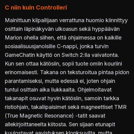
C niin kuin Controlleri
Mainittuun kilpailijaan verrattuna huomio kiinnittyy
osittain läpinäkyvän ulkoasun sekä hyppäävän
Marion ohella siihen, että ohjaimessa on kaikille
sosiaalisuusjanoisille C-nappi, jonka turvin
GameChatin käyttö on Switch 2:lla vaivatonta.
Kun sen ottaa kätösiin, sopii tuote omiin kouriini
erinomaisesti. Takana on teksturoitua pintaa pidon
parantamiseksi, mutta edessä ei, joten ohjain
tuntui osittain aika liukkaalta. Ohjelmoitavat
takanapit osuvat hyvin kätösiin, samoin tarkka
ristiohjain, takaliipaisimet sekä magneettiset TMR
(True Magnetic Resonance) -tatit saavat
allekirjoittaneelta kiitosta. Sen sijaan etunapit
kuulostavat aavistuksen klonksuvilta, mutta