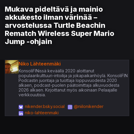
Mukava pideltävä ja mainio
akkukesto ilman värinää –
arvostelussa Turtle Beachin
Rematch Wireless Super Mario
Jump -ohjain
Niko Lähteenmäki
KonsoliFINissä keväällä 2020 aloittanut
populaarikulttuuri-intoilija ja jokapaikanhöylä. KonsoliFIN
Podcastin juontaja ja tuottaja loppuvuodesta 2020
alkaen, podcast-puolen päätoimittaja alkuvuodesta
2026 alkaen. Kirjoittanut myös aikoinaan Pelaajalle
verkkouutisia.
nikender.bsky.social
@niilonikender
niko-lahteenmaki