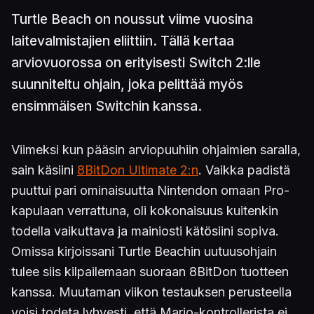
Turtle Beach on noussut viime vuosina
laitevalmistajien eliittiin. Tällä kertaa
arviovuorossa on erityisesti Switch 2:lle
suunniteltu ohjain, joka pelittää myös
ensimmäisen Switchin kanssa.
Viimeksi kun pääsin arviopuuhiin ohjaimien saralla,
sain käsiini
8BitDon Ultimate 2:n
. Vaikka padistä
puuttui pari ominaisuutta Nintendon omaan Pro-
kapulaan verrattuna, oli kokonaisuus kuitenkin
todella vaikuttava ja mainiosti kätösiini sopiva.
Omissa kirjoissani Turtle Beachin uutuusohjain
tulee siis kilpailemaan suoraan 8BitDon tuotteen
kanssa. Muutaman viikon testauksen perusteella
voisi todeta lyhyesti, että Mario-kontrollerista ei