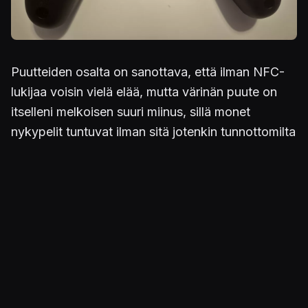
Puutteiden osalta on sanottava, että ilman NFC-
lukijaa voisin vielä elää, mutta värinän puute on
itselleni melkoisen suuri miinus, sillä monet
nykypelit tuntuvat ilman sitä jotenkin tunnottomilta
– varsinkin, kun 8BitDon Ultimate 2:ssa tärinä oli
varsin tuntuvaa. Tämä tuntuu kirjaimellisesti myös
painoluokassa, sillä ohjain on todella kevyt
verrattuna moniin kilpailijoihinsa. Akkukestoa
luvataan olevan yhdellä latauksella noin 40 tuntia,
ja tämä on helppo uskoa, sillä itse sain tulokseksi
reippaasti yli 30 tuntia, vaikken millintarkkaa
kellotusta tehnytkään. Toinen pitkä miinus