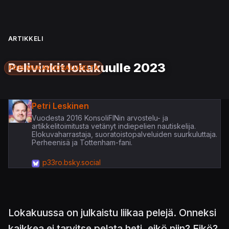
ARTIKKELI
Pelivinkit lokakuulle 2023
POIS MUKAVUUSALUEELTA
Petri Leskinen
Vuodesta 2016 KonsoliFINin arvostelu- ja
artikkelitoimitusta vetänyt indiepelien nautiskelija.
Elokuvaharrastaja, suoratoistopalveluiden suurkuluttaja.
Perheenisä ja Tottenham-fani.
p33ro.bsky.social
Lokakuussa on julkaistu liikaa pelejä. Onneksi
kaikkea ei tarvitse pelata heti, eikö niin? Eikö?