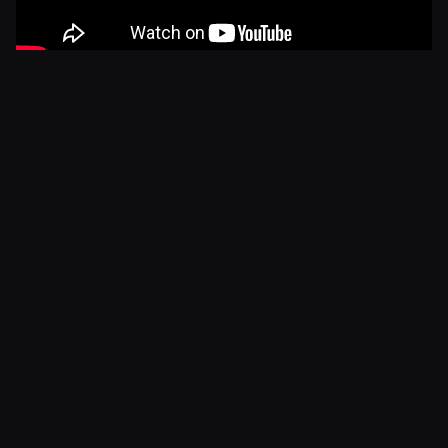
Dave the Diver
(26.10.)
Aiemmin PC:llä julkaistu
Dave the Diver
saapuu
vihdoin myös konsolipelaajien iloksi, harmittavasti
tosin vasta vain Nintendolle. Erilaisia yllättäviä
tilanteita, ravintolaelämää ja sukeltelua yhdistelevä
roolipelimäinen sekametelisoppa on yksi vuoden
parhaista julkaisuista.
Saatavilla: Nintendo Switch, PC