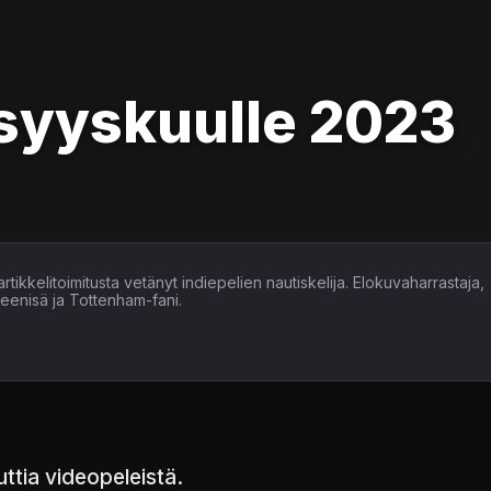
 syyskuulle 2023
tikkelitoimitusta vetänyt indiepelien nautiskelija. Elokuvaharrastaja,
heenisä ja Tottenham-fani.
ttia videopeleistä.