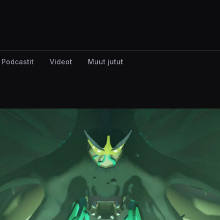
Podcastit
Videot
Muut jutut