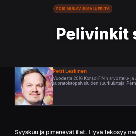
POIS MUKAVUUSALUEELTA
Pelivinkit
Petri Leskinen
Vuodesta 2016 KonsoliFINin arvostelu- ja ar
suoratoistopalveluiden suurkuluttaja. Per
Syyskuu ja pimenevät illat. Hyvä tekosyy nau