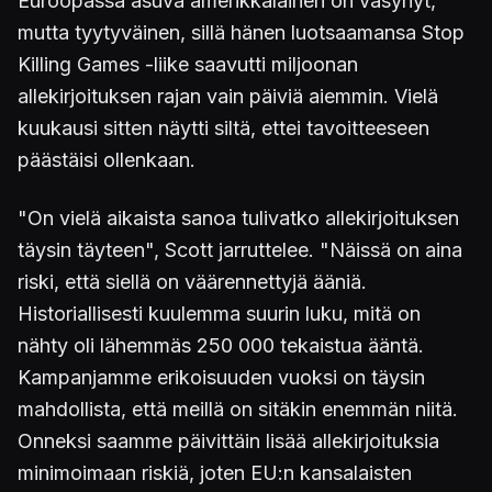
Euroopassa asuva amerikkalainen on väsynyt,
mutta tyytyväinen, sillä hänen luotsaamansa Stop
Killing Games -liike saavutti miljoonan
allekirjoituksen rajan vain päiviä aiemmin. Vielä
kuukausi sitten näytti siltä, ettei tavoitteeseen
päästäisi ollenkaan.
"On vielä aikaista sanoa tulivatko allekirjoituksen
täysin täyteen", Scott jarruttelee. "Näissä on aina
riski, että siellä on väärennettyjä ääniä.
Historiallisesti kuulemma suurin luku, mitä on
nähty oli lähemmäs 250 000 tekaistua ääntä.
Kampanjamme erikoisuuden vuoksi on täysin
mahdollista, että meillä on sitäkin enemmän niitä.
Onneksi saamme päivittäin lisää allekirjoituksia
minimoimaan riskiä, joten EU:n kansalaisten