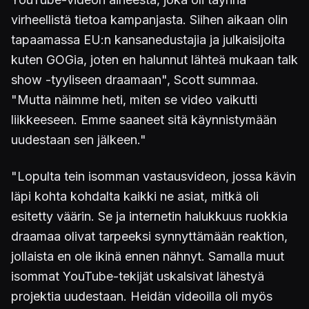
virheellistä tietoa kampanjasta. Siihen aikaan olin
tapaamassa EU:n kansanedustajia ja julkaisijoita
kuten GOGia, joten en halunnut lähteä mukaan talk
show -tyyliseen draamaan", Scott summaa.
"Mutta näimme heti, miten se video vaikutti
liikkeeseen. Emme saaneet sitä käynnistymään
uudestaan sen jälkeen."
"Lopulta tein isomman vastausvideon, jossa kävin
läpi kohta kohdalta kaikki ne asiat, mitkä oli
esitetty väärin. Se ja internetin halukkuus ruokkia
draamaa olivat tarpeeksi synnyttämään reaktion,
jollaista en ole ikinä ennen nähnyt. Samalla muut
isommat YouTube-tekijät uskalsivat lähestyä
projektia uudestaan. Heidän videoilla oli myös