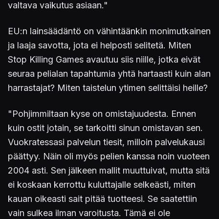
valtava vaikutus asiaan."
EU:n lainsäädäntö on vähintäänkin monimutkainen
ja laaja savotta, jota ei helposti selitetä. Miten
Stop Killing Games avautuu siis niille, jotka eivät
seuraa pelialan tapahtumia yhtä hartaasti kuin alan
harrastajat? Miten taistelun ytimen selittäisi heille?
"Pohjimmiltaan kyse on omistajuudesta. Ennen
kuin ostit jotain, se tarkoitti sinun omistavan sen.
Vuokratessasi palvelun tiesit, milloin palvelukausi
päättyy. Näin oli myös pelien kanssa noin vuoteen
2004 asti. Sen jälkeen mallit muuttuivat, mutta sitä
ei koskaan kerrottu kuluttajalle selkeästi, miten
kauan oikeasti sait pitää tuotteesi. Se saatettiin
vain sulkea ilman varoitusta. Tämä ei ole