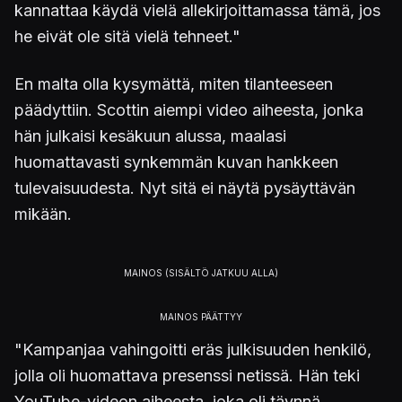
kannattaa käydä vielä allekirjoittamassa tämä, jos
he eivät ole sitä vielä tehneet."
En malta olla kysymättä, miten tilanteeseen
päädyttiin. Scottin aiempi video aiheesta, jonka
hän julkaisi kesäkuun alussa, maalasi
huomattavasti synkemmän kuvan hankkeen
tulevaisuudesta. Nyt sitä ei näytä pysäyttävän
mikään.
"Kampanjaa vahingoitti eräs julkisuuden henkilö,
jolla oli huomattava presenssi netissä. Hän teki
YouTube-videon aiheesta, joka oli täynnä