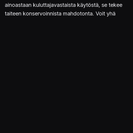
ainoastaan kuluttajavastaista käytöstä, se tekee
taiteen konservoinnista mahdotonta. Voit yhä
ostaa DVD:n, kirjan tai CD-levyn, ja ne toimivat
yhä vuosikymmenten päästä. Peleillä ei enää ole
sitä varmuutta", Scott avaa.
"Kaiken lisäksi on epäselvää miten laillisia nämä
ehdot ovat eri EU-maissa. Tämä alkoi siis
projektina estää pelialan tuhoutumisen, mutta siitä
on tullut tärkeä osa kaikkien kuluttajien oikeuksia.
Emme halua näiden käytäntöjen leviävän entistä
laajempaan käyttöön kuin ne jo ovat ehtineet.
Nykyään yritykset yrittävät jopa hallita printterien
käyttöä laittamalla mustepatruunoille
tilauspalvelut!"