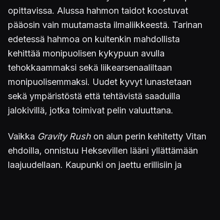
opittavissa. Alussa hahmon taidot koostuvat
pääosin vain muutamasta ilmaliikkeestä. Tarinan
edetessä hahmoa on kuitenkin mahdollista
kehittää monipuolisen kykypuun avulla
tehokkaammaksi sekä liikearsenaaliltaan
monipuolisemmaksi. Uudet kyvyt lunastetaan
sekä ympäristöstä että tehtävistä saaduilla
jalokivillä, jotka toimivat pelin valuuttana.
Vaikka
Gravity
Rush
on alun perin kehitetty Vitan
ehdoilla, onnistuu Heksevillen lääni yllättämään
laajuudellaan. Kaupunki on jaettu erillisiin ja
toisistaan eroaviin alueisiin, jotka avautuvat
koluttavaksi pää- ja sivutehtäviä suorittamalla.
Heksevillen lisäksi päästään koluamaan