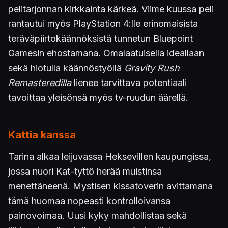
pelitarjonnan kirkkainta kärkeä. Viime kuussa peli
rantautui myös PlayStation 4:lle erinomaisista
teräväpiirtokäännöksistä tunnetun Bluepoint
Gamesin ehostamana. Omalaatuisella ideallaan
sekä hiotulla käännöstyöllä
Gravity Rush
Remasteredilla
lienee tarvittava potentiaali
tavoittaa yleisönsä myös tv-ruudun äärellä.
Kattia kanssa
Tarina alkaa leijuvassa Heksevillen kaupungissa,
jossa nuori Kat-tyttö herää muistinsa
menettäneenä. Mystisen kissatoverin avittamana
tämä huomaa nopeasti kontrolloivansa
painovoimaa. Uusi kyky mahdollistaa sekä