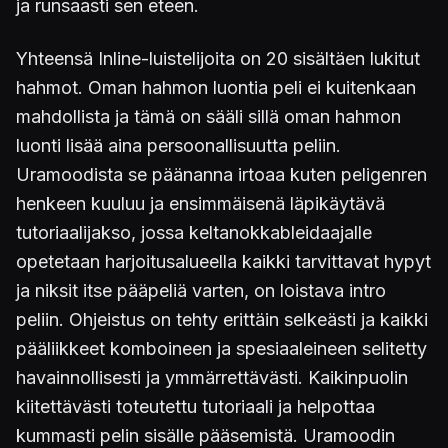
ja runsaasti sen eteen.
Yhteensä Inline-luistelijoita on 20 sisältäen lukitut
hahmot. Oman hahmon luontia peli ei kuitenkaan
mahdollista ja tämä on sääli sillä oman hahmon
luonti lisää aina persoonallisuutta peliin.
Uramoodista se päänanna irtoaa kuten peligenren
henkeen kuuluu ja ensimmäisenä läpikäytävä
tutoriaalijakso, jossa keltanokkableidaajalle
opetetaan harjoitusalueella kaikki tarvittavat hypyt
ja niksit itse pääpeliä varten, on loistava intro
peliin. Ohjeistus on tehty erittäin selkeästi ja kaikki
pääliikkeet komboineen ja spesiaaleineen selitetty
havainnollisesti ja ymmärrettävästi. Kaikinpuolin
kiitettävästi toteutettu tutoriaali ja helpottaa
kummasti pelin sisälle pääsemistä. Uramoodin