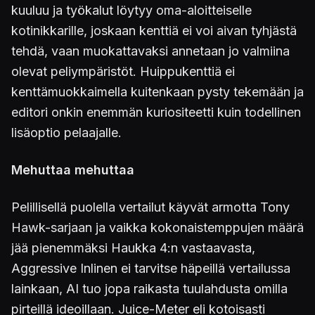
kuuluu ja työkalut löytyy oma-aloitteiselle
kotinikkarille, joskaan kenttiä ei voi aivan tyhjästä
tehdä, vaan muokattavaksi annetaan jo valmiina
olevat peliympäristöt. Huippukenttiä ei
kenttämuokkaimella kuitenkaan pysty tekemään ja
editori onkin enemmän kuriositeetti kuin todellinen
lisäoptio pelaajalle.
Mehuttaa mehuttaa
Pelillisellä puolella vertailut käyvät armotta Tony
Hawk-sarjaan ja vaikka kokonaistemppujen määrä
jää pienemmäksi Haukka 4:n vastaavasta,
Aggressive Inlinen ei tarvitse häpeillä vertailussa
lainkaan, AI tuo jopa raikasta tuulahdusta omilla
pirteillä ideoillaan. Juice-Meter eli kotoisasti