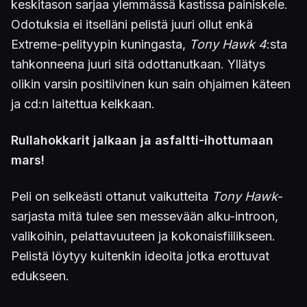
keskitason sarjaa ylemmässä kastissa painiskele.
Odotuksia ei itselläni pelistä juuri ollut enkä
Extreme-pelityypin kuningasta,
Tony Hawk 4
:sta
tahkonneena juuri sitä odottanutkaan. Yllätys
olikin varsin positiivinen kun sain ohjaimen käteen
ja cd:n laitettua kelkkaan.
Rullahokkarit jalkaan ja asfaltti-ihottumaan
mars!
Peli on selkeästi ottanut vaikutteita
Tony Hawk
-
sarjasta mitä tulee sen messevään alku-introon,
valikoihin, pelattavuuteen ja kokonaisfiilikseen.
Pelistä löytyy kuitenkin ideoita jotka erottuvat
edukseen.