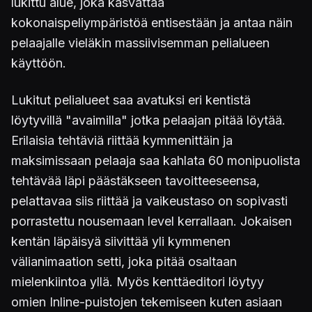
lukittu alue, joka kasvattaa
kokonaispeliympäristöä entisestään ja antaa näin
pelaajalle vieläkin massiivisemman pelialueen
käyttöön.
Lukitut pelialueet saa avatuksi eri kentistä
löytyvillä "avaimilla" jotka pelaajan pitää löytää.
Erilaisia tehtäviä riittää kymmenittäin ja
maksimissaan pelaaja saa kahlata 60 monipuolista
tehtävää läpi päästäkseen tavoitteeseensa,
pelattavaa siis riittää ja vaikeustaso on sopivasti
porrastettu nousemaan level kerrallaan. Jokaisen
kentän läpäisyä siivittää yli kymmenen
välianimaation setti, joka pitää osaltaan
mielenkiintoa yllä. Myös kenttäeditori löytyy
omien Inline-puistojen tekemiseen kuten asiaan