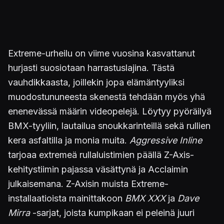
Extreme-urheilu on viime vuosina kasvattanut
hurjasti suosiotaan harrastuslajina. Tästä
vauhdikkaasta, joillekin jopa elämäntyyliksi
muodostununeesta skenestä tehdään myös yhä
enenevässä määrin videopelejä. Löytyy pyöräilyä
BMX-tyyliin, lautailua snoukkarinteillä sekä rullien
kera asfaltilla ja monia muita.
Aggressive Inline
tarjoaa extremeä rullaluistimien päällä Z-Axis-
kehitystiimin pajassa väsättynä ja Acclaimin
julkaisemana. Z-Axisin muista Extreme-
installaatioista mainittakoon
BMX XXX
ja
Dave
Mirra
-sarjat, joista kumpikaan ei peleinä juuri