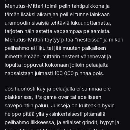
Mehutus-Mittari toimii pelin tahtipuikkona ja
tämän lisäksi aikarajaa peli ei tunne lainkaan
uramoodin sisäisiä tehtäviä lukuunottamatta,
tarjoten näin astetta vapaampaa pelaamista.
Mehutus-Mittari täytyy pitää "nesteissä" ja mikäli
pelihahmo ei liiku tai jää muuten paikalleen
ihmettelemään, mittarin nesteet vähenevät ja
lopulta loppuvat kokonaan jolloin pelaajalta
napsaistaan julmasti 100 000 pinnaa pois.
Jos huonosti käy ja pelaajalla ei summaa ole
plakkarissa, it's game over tai edelliseen
savepointiin paluu. Juissejä on kuitenkin hyvin
helppo pitää yllä yksinkertaisesti pitämällä
pelihahmo liikkeessä, ja erilaiset grindit, hypyt ja