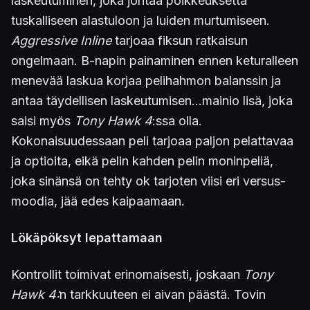
laskeutuminen, joka johtaa poikkeuksetta
tuskalliseen alastuloon ja luiden murtumiseen.
Aggressive Inline
tarjoaa fiksun ratkaisun
ongelmaan. B-napin painaminen ennen keturalleen
menevää laskua korjaa pelihahmon balanssin ja
antaa täydellisen laskeutumisen...mainio lisä, joka
saisi myös
Tony Hawk 4
:ssa olla.
Kokonaisuudessaan peli tarjoaa paljon pelattavaa
ja optioita, eikä pelin kahden pelin moninpeliä,
joka sinänsä on tehty ok tarjoten viisi eri versus-
moodia, jää edes kaipaamaan.
Lökäpöksyt lepattamaan
Kontrollit toimivat erinomaisesti, joskaan
Tony
Hawk 4:
n tarkkuuteen ei aivan päästä. Tovin