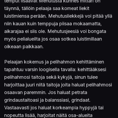
temput lisäävät Mehutusta kunnes mittari on
täynnä, tällöin pelaaja saa komeat liekit
luistimiensa perään. Mehutusliekkejä voi pitää yllä
niin kauan kuin temppuja piisaa mokaamatta,
aikarajaa ei siis ole. Mehutusjeesiä voi bongata
myös pelialueilta jos osaa sotkea luistimillaan
oikeaan paikkaan.
Pelaajan kokemus ja pelihahmon kehittäminen
tapahtuu varsin loogisella tavalla: kehittääksesi
pelihahmosi taitoja sekä kykyjä, sinun tulee
harjoittaa juuri niitä taitoja joita haluat pelihahmosi
osaavan paremmin. Jos haluat petrata
grindaustaitoasi ja balanssiasi, grindaat.
Vastaavasti jos haluat korkeampia hyppyjä tai
nopeutta lisää, harjoitat näitä osa-alueita