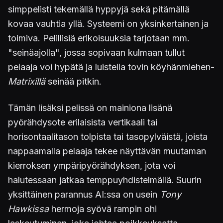
simppelisti tekemällä hyppyjä sekä pitämällä
kovaa vauhtia yllä. Systeemi on yksinkertainen ja
toimiva. Pelillisiä erikoisuuksia tarjotaan mm.
"seinäajolla", jossa sopivaan kulmaan tullut
pelaaja voi hypätä ja luistella tovin köyhänmiehen-
Matrixillä
seinää pitkin.
Tämän lisäksi pelissä on mainiona lisänä
pyörähdysote erilaisista vertikaali tai
horisontaalitason tolpista tai tasopylväistä, joista
nappaamalla pelaaja tekee näyttävän muutaman
kierroksen ympäripyörähdyksen, jota voi
halutessaan jatkaa temppuyhdistelmällä. Suurin
yksittäinen parannus AI:ssa on usein
Tony
Hawkissa
hermoja syövä rampin ohi