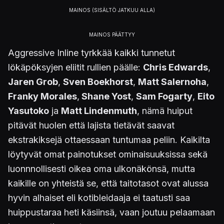
Aggressive Inline tyrkkää kaikki tunnetut
lökäpöksyjen eliitit rullien päälle:
Chris Edwards
,
Jaren Grob
,
Sven Boekhorst
,
Matt Salernoha
,
Franky Morales
,
Shane Yost
,
Sam Fogarty
,
Eito
Yasutoko
ja
Matt Lindenmuth
, nämä huiput
pitävät huolen että lajista tietävät saavat
ekstrakiksejä ottaessaan tuntumaa peliin. Kaikilta
löytyvät omat painotukset ominaisuuksissa sekä
luonnnollisesti oikea oma ulkonäkönsä, mutta
kaikille on yhteistä se, että taitotasot ovat alussa
hyvin alhaiset eli kotibleidaaja ei taatusti saa
huippustaraa heti käsiinsä, vaan joutuu pelaamaan