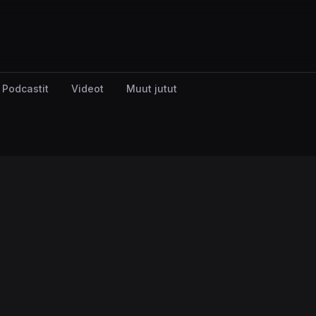
Podcastit
Videot
Muut jutut