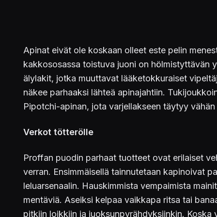
Apinat eivät ole koskaan olleet este pelin menes
kakkososassa toistuva juoni on hölmistyttävän yk
älylakit, jotka muuttavat lääketokkuraiset vipeltä
näkee parhaaksi lähteä apinajahtiin. Tukijoukkoi
Pipotchi-apinan, jota varjellakseen täytyy vähän
Verkot tötterölle
Proffan puodin parhaat tuotteet ovat erilaiset v
verran. Ensimmäisellä tainnutetaan kapinoivat pav
leluarsenaalin. Hauskimmista vempaimista mainit
mentäviä. Aseiksi kelpaa vaikkapa ritsa tai ban
pitkiin loikkiin ja juoksunpyrähdyksiinkin. Koska 