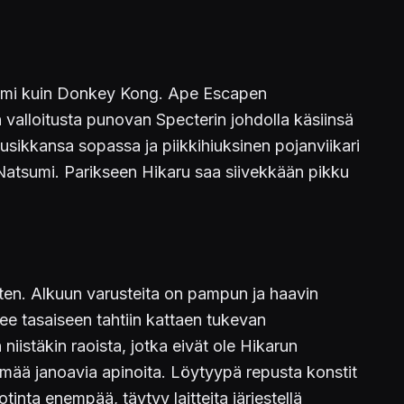
n nimi kuin Donkey Kong. Ape Escapen
 valloitusta punovan Specterin johdolla käsiinsä
 lusikkansa sopassa ja piikkihiuksinen pojanviikari
 Natsumi. Parikseen Hikaru saa siivekkään pikku
kiten. Alkuun varusteita on pampun ja haavin
nee tasaiseen tahtiin kattaen tukevan
istäkin raoista, jotka eivät ole Hikarun
mää janoavia apinoita. Löytyypä repusta konstit
tinta enempää, täytyy laitteita järjestellä