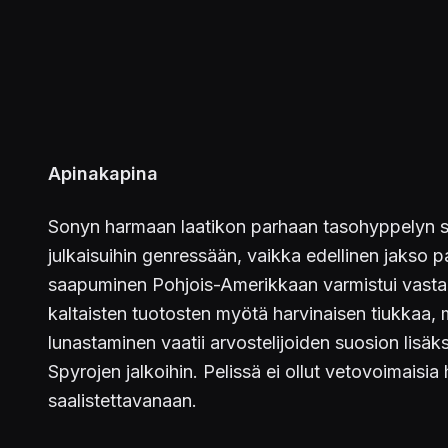
Apinakapina
Sonyn harmaan laatikon parhaan tasohyppelyn sa
julkaisuihin genressään, vaikka edellinen jakso p
saapuminen Pohjois-Amerikkaan varmistui vasta äs
kaltaisten tuotosten myötä harvinaisen tiukkaa, m
lunastaminen vaatii arvostelijoiden suosion lisäk
Spyrojen jalkoihin. Pelissä ei ollut vetovoimais
saalistettavanaan.