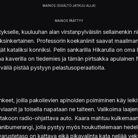
tykselle, kuuluuhan alan virstanpylväisiin sellainenki
sinkertainen. Professorin koekaniinit saavat maailman
jät kataliksi konniksi. Pelin sankarilla Hikarulla on oma
na kaverilla on tiedemies ja tämän pirtsakka apulainen
 väliä pistää pystyyn pelastusoperaatioita.
ehkeet, joilla pakoilevien apinoiden poimiminen käy lei
iaanit ja toisella napataan ne talteen. Valikoima laaje
takoon radio-ohjattava auto. Kaara mahtuu kulkemaan ni
aanibumerangi, jolla pystyy myös houkuttelemaan hedel
varustetaso on kattava eikä pikavalinta kata neljää veko