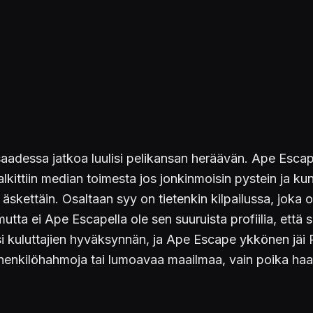
adessa jatkoa luulisi pelikansan heräävän. Ape Escape
alkittiin median toimesta jos jonkinmoisin pystein ja ku
kettäin. Osaltaan syy on tietenkin kilpailussa, joka o
utta ei Ape Escapella ole sen suuruista profiilia, että 
si kuluttajien hyväksynnän, ja Ape Escape ykkönen jäi P
ia henkilöhahmoja tai lumoavaa maailmaa, vain poika haa