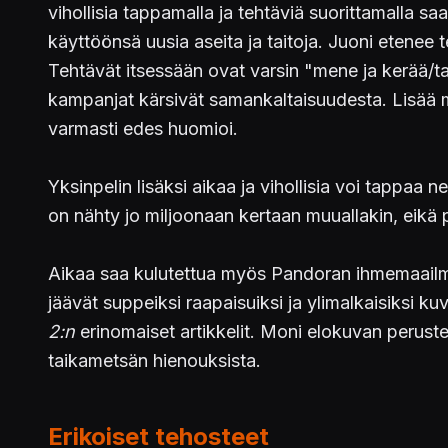
vihollisia tappamalla ja tehtäviä suorittamalla
käyttöönsä uusia aseita ja taitoja. Juoni etenee t
Tehtävät itsessään ovat varsin "mene ja kerää/tap
kampanjat kärsivät samankaltaisuudesta. Lisää ma
varmasti edes huomioi.
Yksinpelin lisäksi aikaa ja vihollisia voi tappaa
on nähty jo miljoonaan kertaan muuallakin, eikä p
Aikaa saa kulutettua myös Pandoran ihmemaailmaa k
jäävät suppeiksi raapaisuiksi ja ylimalkaisiksi 
2:n
erinomaiset artikkelit. Moni elokuvan peruste
taikametsän hienouksista.
Erikoiset tehosteet