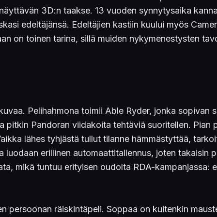
näyttävän 3D:n taakse. 13 vuoden synnytysaika kannatt
kasi edeltäjänsä. Edeltäjien kastiin kuului myös Camero
aan on toinen tarina, sillä muiden nykymenestysten tavoin
okuvaa. Pelihahmona toimii Able Ryder, jonka sopivan s
 pitkin Pandoran viidakoita tehtäviä suoritellen. Pian
ikka lähes tyhjästä tullut tilanne hämmästyttää, tarko
ta luodaan erillinen automaattitallennus, joten takaisi
lata, mikä tuntuu erityisen oudolta RDA-kampanjassa: 
 persoonan räiskintäpeli. Soppaa on kuitenkin maustett