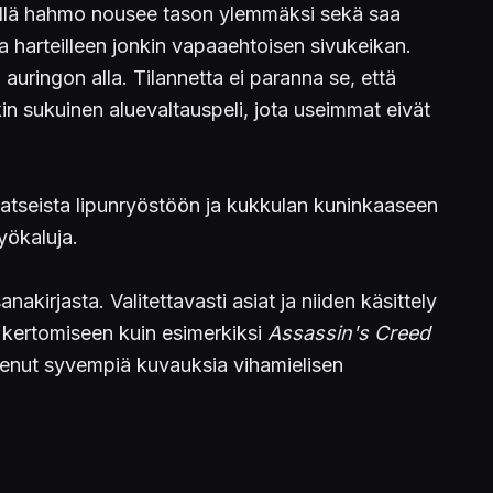
mällä hahmo nousee tason ylemmäksi sekä saa
aa harteilleen jonkin vapaaehtoisen sivukeikan.
auringon alla. Tilannetta ei paranna se, että
in sukuinen aluevaltauspeli, jota useimmat eivät
pomatseista lipunryöstöön ja kukkulan kuninkaaseen
yökaluja.
kirjasta. Valitettavasti asiat ja niiden käsittely
n kertomiseen kuin esimerkiksi
Assassin's Creed
ukenut syvempiä kuvauksia vihamielisen