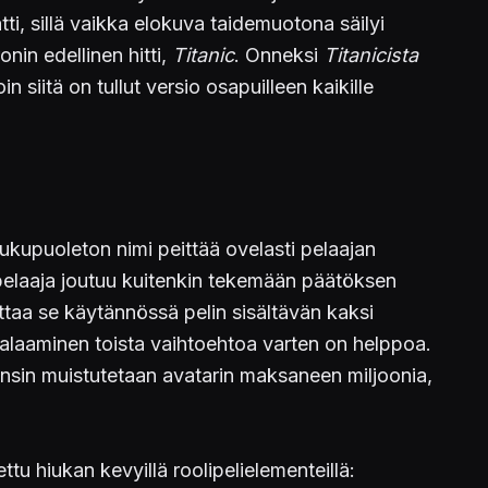
i, sillä vaikka elokuva taidemuotona säilyi
nin edellinen hitti,
Titanic
. Onneksi
Titanicista
 siitä on tullut versio osapuilleen kaikille
ukupuoleton nimi peittää ovelasti pelaajan
 pelaaja joutuu kuitenkin tekemään päätöksen
ittaa se käytännössä pelin sisältävän kaksi
n palaaminen toista vaihtoehtoa varten on helppoa.
ensin muistutetaan avatarin maksaneen miljoonia,
u hiukan kevyillä roolipelielementeillä: