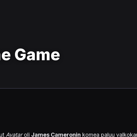
he Game
lut
Avatar
oli
James Cameronin
komea paluu valkokanka