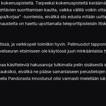
 saa kokemuspisteitä. Tarpeeksi kokemuspisteitä kerää
ehtävien suorittamisen kautta, vaikka välillä voikin ott
a/korjaa" -luonteisia, eivätkä siis edusta mitään uutta 
ustetta on haettu upottamalla teleporttipisteisiin Risk
 netissä, ja verkkopeli toimiikin hyvin. Pelimuodot tap
eliseuran etsimiseen ole käytössä juuri minkäänlaisia t
äsitteleviä hakusanoja tutkimalla pelin sisäisestä sana
kuvauksiksi, eivätkä ne pääse samanlaiseen perustietoje
ella Pandorasta innostunut olisi varmasti mielellään l