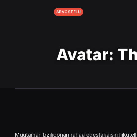
ARVOSTELU
Avatar: T
Muutaman bziljoonan rahaa edestakaisin liikutel