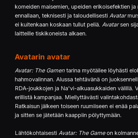
komeiden maisemien, upeiden erikoisefektien ja 
ennallaan, teknisesti ja taloudellisesti
Avatar
murs
ei kuitenkaan koskaan tullut peliä.
Avatar
sen sij
laitteille tiskikoneista alkaen.
Avatarin avatar
Avatar: The Gamen
tarina myötäilee löyhästi el
hahmovalinnan. Alussa tehtävänä on juoksennella
RDA-joukkojen ja Na'vi-alkuasukkaiden välillä. Va
erillistä kampanjaa. Miellyttävästi valintakohdas
Ratkaisun jälkeen toiseen ruumiiseen ei enää pa
ja sitten se jätetään kaappiin pölyttymään.
Lähtökohtaisesti
Avatar: The Game
on kolmannen