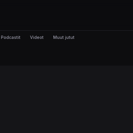
Podcastit
Videot
Muut jutut