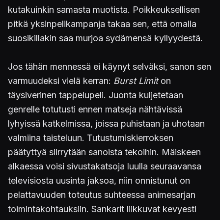
kutakuinkin samasta muotista. Poikkeuksellisen
pitkä yksinpelikampanja takaa sen, että omalla
suosikillakin saa murjoa sydämensä kyllyydestä.
Jos tähän mennessä ei käynyt selväksi, sanon sen
varmuudeksi vielä kerran:
Burst Limit
on
täysiverinen tappelupeli. Juonta kuljetetaan
genrelle totutusti ennen matseja nähtävissä
lyhyissä katkelmissa, joissa puhistaan ja uhotaan
valmiina taisteluun. Tutustumiskierroksen
päätyttyä siirrytään sanoista tekoihin. Mäiskeen
alkaessa voisi sivustakatsoja luulla seuraavansa
televisiosta uusinta jaksoa, niin onnistunut on
pelattavuuden toteutus suhteessa animesarjan
toimintakohtauksiin. Sankarit liikkuvat kevyesti