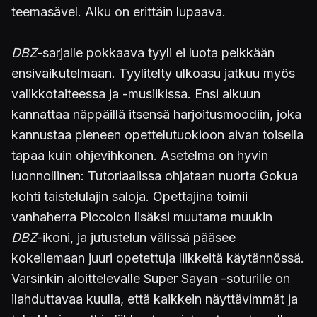
teemasävel. Alku on erittäin lupaava.
DBZ
-sarjalle
pokkaava tyyli ei luota pelkkään
ensivaikutelmaan. Tyylitelty ulkoasu jatkuu myös
valikkotaiteessa ja -musiikissa. Ensi alkuun
kannattaa näppäillä itsensä harjoitusmoodiin, joka
kannustaa pieneen opettelutuokioon aivan toisella
tapaa kuin ohjevihkonen. Asetelma on hyvin
luonnollinen: Tutoriaalissa ohjataan nuorta Gokua
kohti taistelulajin saloja. Opettajina toimii
vanhaherra Piccolon lisäksi muutama muukin
DBZ
-ikoni, ja jutustelun välissä pääsee
kokeilemaan juuri opetettuja liikkeitä käytännössä.
Varsinkin aloittelevalle Super Sayan -soturille on
ilahduttavaa kuulla, että kaikkein näyttävimmät ja