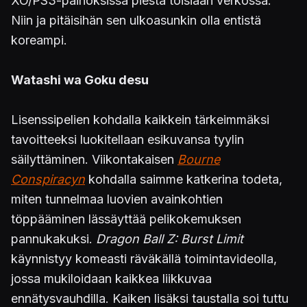
XO/PS3-painoksissa piestä toisiaan verkossa.
Niin ja pitäisihän sen ulkoasunkin olla entistä
koreampi.
Watashi wa Goku desu
Lisenssipelien kohdalla kaikkein tärkeimmäksi
tavoitteeksi luokitellaan esikuvansa tyylin
säilyttäminen. Viikontakaisen
Bourne
Conspiracyn
kohdalla saimme katkerina todeta,
miten tunnelmaa luovien avainkohtien
töppääminen lässäyttää pelikokemuksen
pannukakuksi.
Dragon Ball Z: Burst Limit
käynnistyy komeasti räväkällä toimintavideolla,
jossa mukiloidaan kaikkea liikkuvaa
ennätysvauhdilla. Kaiken lisäksi taustalla soi tuttu