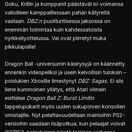
Goku, Krillin ja kumppanit päästävät ki-voimansa
valloilleen kamppaillessaan pahan kätyreitä
vastaan.
DBZ:n
puolituntisessa jaksossa on
enemmän toimintaa kuin kahdessatoista
nyrkkeilyottelussa. Vai ovat piirretyt muka
pikkulapsille!
Dragon Ball -universumin käsirysyjä on käännetty
ennenkin videopeliksi ja usein kelvollisin tuloksin –
poislukien Xboxille ilmestynyt
DBZ: Sagas
. Ei siis
liene kummoinen yllätys, että Atari viimein
esittelee
Dragon Ball Z: Burst Limitin
tappelupukarit myös uuden sukupolven konsolien
omistajille. Nyt pelattavuudeltaan mainioihin PS2-
versioihin saadaan lisäpotkua, kun pelaajat voivat