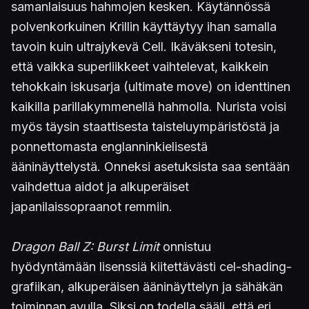
samanlaisuus hahmojen kesken. Käytännössä
polvenkorkuinen Krillin käyttäytyy ihan samalla
tavoin kuin ultrajykevä Cell. Ikäväkseni totesin,
että vaikka superliikkeet vaihtelevat, kaikkein
tehokkain iskusarja (ultimate move) on identtinen
kaikilla parillakymmenellä hahmolla. Nurista voisi
myös täysin staattisesta taisteluympäristöstä ja
ponnettomasta englanninkielisestä
ääninäyttelystä. Onneksi asetuksista saa sentään
vaihdettua aidot ja alkuperäiset
japanilaissopraanot remmiin.
Dragon Ball Z: Burst Limit
onnistuu
hyödyntämään lisenssiä kiitettävästi cel-shading-
grafiikan, alkuperäisen ääninäyttelyn ja sähäkän
toiminnan avulla. Siksi on todella sääli, että eri