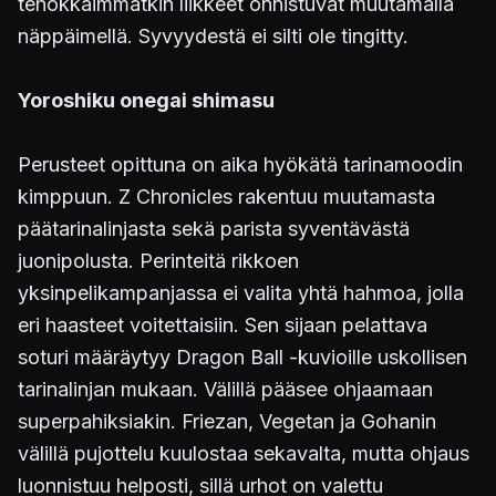
tehokkaimmatkin liikkeet onnistuvat muutamalla
näppäimellä. Syvyydestä ei silti ole tingitty.
Yoroshiku onegai shimasu
Perusteet opittuna on aika hyökätä tarinamoodin
kimppuun. Z Chronicles rakentuu muutamasta
päätarinalinjasta sekä parista syventävästä
juonipolusta. Perinteitä rikkoen
yksinpelikampanjassa ei valita yhtä hahmoa, jolla
eri haasteet voitettaisiin. Sen sijaan pelattava
soturi määräytyy Dragon Ball -kuvioille uskollisen
tarinalinjan mukaan. Välillä pääsee ohjaamaan
superpahiksiakin. Friezan, Vegetan ja Gohanin
välillä pujottelu kuulostaa sekavalta, mutta ohjaus
luonnistuu helposti, sillä urhot on valettu