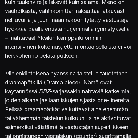
kuin tuulenvire ja iskevät kuin salama. Meno on
vauhdikasta, vahinkomittari raksuttaa jatkuvasti
neliluvuilla ja juuri maan rakoon lytätty vastustaja
hyökkää päälle entistä hurjemmalla rynnistyksellä
– mahtavaa! Yksikin kamppailu on niin
intensiivinen kokemus, että montaa sellaista ei voi
heikkohermo pelata putkeen.
Mielenkiintoisena nyanssina taistelua tauotetaan
draamapätkillä (Drama piece). Nämä ovat
käytännössä
DBZ
-sarjassakin nähtäviä katkelmia,
joiden aikana jaellaan iskujen sijasta one-linereitä.
Pelissä draamapätkät vaikuttavat aina enemmän
tai vähemmän taistelun kulkuun, ja ne aktivoituvat
esimerkiksi väistämällä vastustajan superliikkeen
tai onnistuneen vastaiskun (counter) suorittamalla.