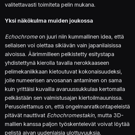
valitettavasti toimiteta pelin mukana.
Yksi näkökulma muiden joukossa
Echochrome
on juuri niin kummallinen idea, että
sellaisen voi olettaa sikiävän vain japanilaisissa
aivoissa. Äärimmilleen pelkistetty esitystapa
yhdistettynä kierolla tavalla nerokkaaseen
pelimekaniikkaan kietoutuvat kokonaisuudeksi,
jolle numeerisen arvosanan antaminen on sama
kuin yrittäisi kuvailla avaruussukkulaa kertomalla
pelkästään sen valmistusajan kiertoilmauunissa.
Perusolettamus on, että ongelmanratkontapeleistä
pitävät nauttivat
Echochromestakin
, mutta 3D-
mallien kanssa paljon työskentelevät voivat löytää
pelistä aivan uudenlaisia ulottuvuuksia.