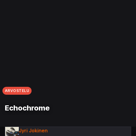
ARVOSTELU
Echochrome
Jyri Jokinen