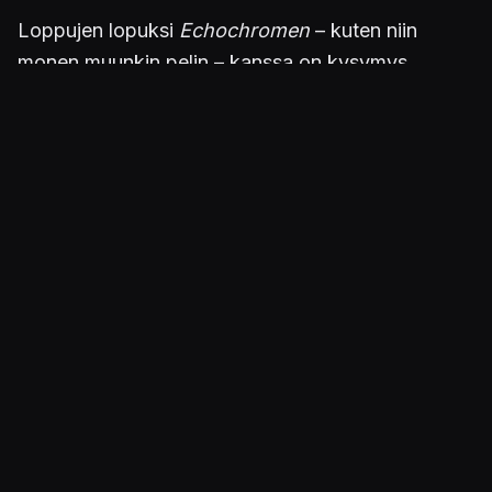
Loppujen lopuksi
Echochromen
– kuten niin
monen muunkin pelin – kanssa on kysymys
enemmänkin perspektiivistä, miten paljon siitä
pitää. Se voi vajota kuoppaan tai hypätä aivan
uudelle tasolle. Ainakin se on maailmojakääntävä
kokemus.