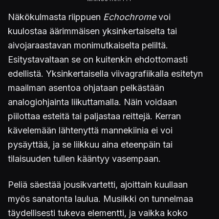
Näkökulmasta riippuen
Echochrome
voi
kuulostaa äärimmäisen yksinkertaiselta tai
aivojaraastavan monimutkaiselta peliltä.
Esitystavaltaan se on kuitenkin ehdottomasti
edellistä. Yksinkertaisella viivagrafiikalla esitetyn
maailman asentoa ohjataan pelkästään
analogiohjainta liikuttamalla. Näin voidaan
piilottaa esteitä tai paljastaa reittejä. Kerran
kävelemään lähtenyttä mannekiinia ei voi
pysäyttää, ja se liikkuu aina eteenpäin tai
tilaisuuden tullen kääntyy vasempaan.
Peliä säestää jousikvartetti, ajoittain kuullaan
myös sanatonta laulua. Musiikki on tunnelmaa
täydellisesti tukeva elementti, ja vaikka koko