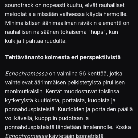
soundtrack on nopeasti kuultu, eivät rauhalliset
melodiat ala missään vaiheessa käydä hermoille.
Minimalistisen äänimaailman räväkin elementti on
rauhallisen naisäänen tokaisema "hups", kun
kulkija tipahtaa ruudulta.
Tehtävänanto kolmesta eri perspektiivistä
Echochromessa
on valmiina 96 kenttää, jotka
vaihtelevat äärimmäisen pelkistetyistä pirullisen
monimutkaisiin. Kentät muodostuvat toisiinsa
kytketyistä kuutioista, portaista, kuopista ja
ponnahduspisteistä. Kuutioiden ja portaiden päällä
voi kävellä, kuoppiin pudotaan ja
ponnahduspisteistä lähdetään ilmalennolle. Koska
Echochromessa
käytetään isometristä