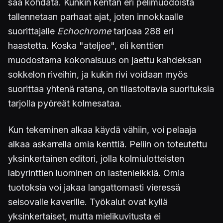
saa kohdata. Kunkin kentän eri pelimuodoista
tallennetaan parhaat ajat, joten innokkaalle
suorittajalle
Echochrome
tarjoaa 288 eri
haastetta. Koska "ateljee", eli kenttien
muodostama kokonaisuus on jaettu kahdeksan
sokkelon riveihin, ja kukin rivi voidaan myös
suorittaa yhtenä ratana, on tilastoitavia suorituksia
tarjolla pyöreät kolmesataa.
Kun tekeminen alkaa käydä vähiin, voi pelaaja
alkaa askarrella omia kenttiä. Peliin on toteutettu
yksinkertainen editori, jolla kolmiulotteisten
labyrinttien luominen on lastenleikkiä. Omia
tuotoksia voi jakaa langattomasti vieressä
seisovalle kaverille. Työkalut ovat kyllä
yksinkertaiset, mutta mielikuvitusta ei