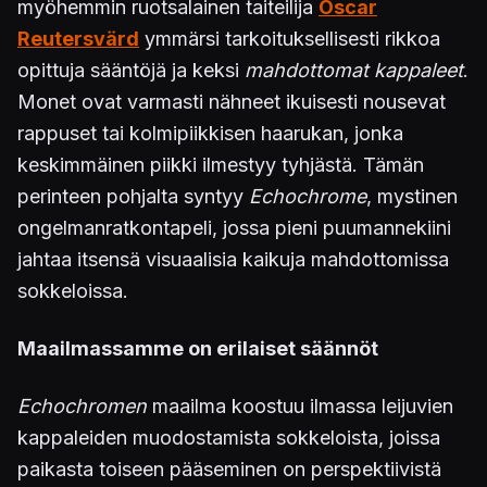
myöhemmin ruotsalainen taiteilija
Oscar
Reutersvärd
ymmärsi tarkoituksellisesti rikkoa
opittuja sääntöjä ja keksi
mahdottomat kappaleet
.
Monet ovat varmasti nähneet ikuisesti nousevat
rappuset tai kolmipiikkisen haarukan, jonka
keskimmäinen piikki ilmestyy tyhjästä. Tämän
perinteen pohjalta syntyy
Echochrome
, mystinen
ongelmanratkontapeli, jossa pieni puumannekiini
jahtaa itsensä visuaalisia kaikuja mahdottomissa
sokkeloissa.
Maailmassamme on erilaiset säännöt
Echochromen
maailma koostuu ilmassa leijuvien
kappaleiden muodostamista sokkeloista, joissa
paikasta toiseen pääseminen on perspektiivistä