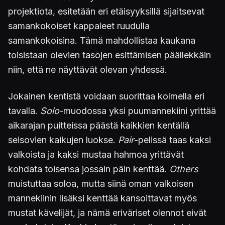
projektiota, esitetään eri etäisyyksillä sijaitsevat
samankokoiset kappaleet ruudulla
samankokoisina. Tämä mahdollistaa kaukana
toisistaan olevien tasojen esittämisen päällekkäin
niin, että ne näyttävät olevan yhdessä.
Jokainen kentistä voidaan suorittaa kolmella eri
tavalla.
Solo
-muodossa yksi puumannekiini yrittää
aikarajan puitteissa päästä kaikkien kentällä
seisovien kaikujen luokse.
Pair
-pelissä taas kaksi
valkoista ja kaksi mustaa hahmoa yrittävät
kohdata toisensa jossain päin kenttää.
Others
muistuttaa soloa, mutta siinä oman valkoisen
mannekiinin lisäksi kenttää kansoittavat myös
mustat kävelijät, ja nämä eriväriset olennot eivät