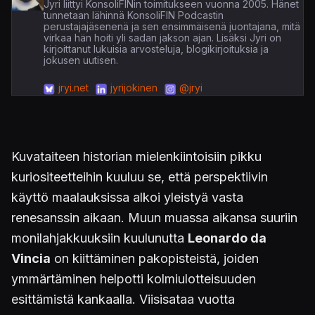
Jyri liittyi KonsoliFINin toimitukseen vuonna 2005. Hänet
tunnetaan lähinnä KonsoliFIN Podcastin
perustajajäsenenä ja sen ensimmäisenä juontajana, mitä
virkaa hän hoiti yli sadan jakson ajan. Lisäksi Jyri on
kirjoittanut lukuisia arvosteluja, blogikirjoituksia ja
jokusen uutisen.
jryi.net
jyrijokinen
@jryi
Kuvataiteen historian mielenkiintoisiin pikku
kuriositeetteihin kuuluu se, että perspektiivin
käyttö maalauksissa alkoi yleistyä vasta
renesanssin aikaan. Muun muassa aikansa suuriin
monilahjakkuuksiin kuulunutta
Leonardo da
Vincia
on kiittäminen pakopisteistä, joiden
ymmärtäminen helpotti kolmiulotteisuuden
esittämistä kankaalla. Viisisataa vuotta