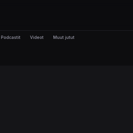
Podcastit
Videot
Muut jutut