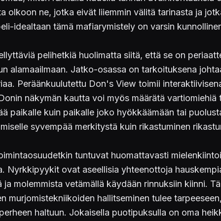
olkoon ne, jotka eivät liiemmin välitä tarinasta ja jotka
eli-idealtaan tämä mafiarymistely on varsin kunnollinen
llyttäviä pelihetkiä huolimatta siitä, että se on periaat
luvun alamaailmaan. Jatko-osassa on tarkoituksena joht
aa. Peräänkuulutettu Don's View toimii interaktiivisena 
 Donin näkymän kautta voi myös määrätä vartiomiehiä tär
ettää paikalle kuin paikalle joko hyökkäämään tai puo
taamiselle syvempää merkitystä kuin rikastuminen rikast
 toimintaosuudetkin tuntuvat huomattavasti mielenkiint
Nyrkkipyykit ovat aseellisia yhteenottoja hauskempi
jä ja molemmista vetämällä käydään rinnuksiin kiinni. T
n murjomistekniikoiden hallitseminen tulee tarpeeseen, 
n perheen haltuun. Jokaisella puotipuksulla on oma hei