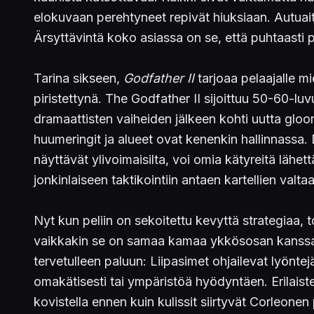
elokuvaan perehtyneet repivät hiuksiaan. Autuaita 
Ärsyttävintä koko asiassa on se, että puhtaasti p
Tarina sikseen,
Godfather II
tarjoaa pelaajalle mie
piristettynä. The Godfather II sijoittuu 50-60-
dramaattisten vaiheiden jälkeen kohti uutta gloori
huumeringit ja alueet ovat kenenkin hallinnassa.
näyttävät ylivoimaisilta, voi omia kätyreitä läh
jonkinlaiseen taktikointiin antaen kartellien val
Nyt kun peliin on sekoitettu kevyttä strategiaa,
vaikkakin se on samaa kamaa ykkösosan kanssa. 
tervetulleen paluun: Liipasimet ohjailevat lyönte
omakätisesti tai ympäristöä hyödyntäen. Erilaiste
kovistella ennen kuin kulissit siirtyvät Corleone