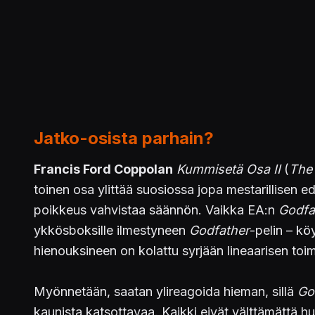
Jatko-osista parhain?
Francis Ford Coppolan
Kummisetä Osa II
(
The 
toinen osa ylittää suosiossa jopa mestarillisen
poikkeus vahvistaa säännön. Vaikka EA:n
Godfat
ykkösboksille ilmestyneen
Godfather
-pelin – k
hienouksineen on kolattu syrjään lineaarisen toim
Myönnetään, saatan ylireagoida hieman, sillä
Go
kaunista katsottavaa. Kaikki eivät välttämättä h