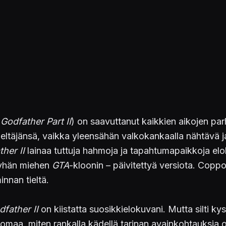
Godfather Part II
) on saavuttanut kaikkien aikojen p
 edeltäjänsä, vaikka yleensähän valkokankaalla nähtäv
her II
lainaa tuttuja hahmoja ja tapahtumapaikkoja elo
öyhän miehen
GTA
-kloonin – päivitettyä versiota. Cop
innan tieltä.
dfather II
on kiistatta suosikkielokuvani. Mutta silti k
uomaa, miten rankalla kädellä tarinan avainkohtauksia 