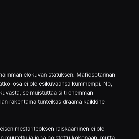
arhaimman elokuvan statuksen. Mafiosotarinan
ä jatko-osa ei ole esikuvaansa kummempi. No,
kuvasta, se muistuttaa silti enemmän
polan rakentama tunteikas draama kaikkine
yseisen mestariteoksen raiskaaminen ei ole
on muuteltu ja jopa poistettu kokonaan, mutta