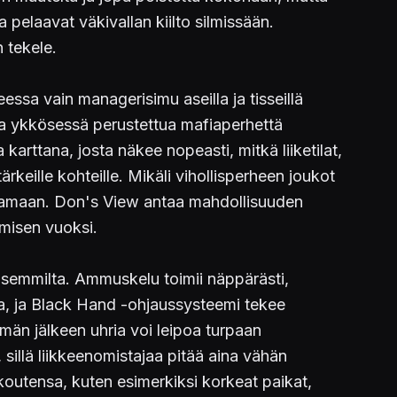
 pelaavat väkivallan kiilto silmissään.
 tekele.
teessa vain managerisimu aseilla ja tisseillä
aa ykkösessä perustettua mafiaperhettä
karttana, josta näkee nopeasti, mitkä liiketilat,
keille kohteille. Mikäli vihollisperheen joukot
lustamaan. Don's View antaa mahdollisuuden
umisen vuoksi.
oisemmilta. Ammuskelu toimii näppärästi,
a, ja Black Hand -ohjaussysteemi tekee
ämän jälkeen uhria voi leipoa turpaan
sillä liikkeenomistajaa pitää aina vähän
kkoutensa, kuten esimerkiksi korkeat paikat,