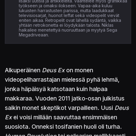
lisäksi uutisia ja artikkeleita. Vääntelee myös grafiikkaa
työkseen ja omaksi ilokseen. Vapaa-aika kuluu
lukuisten harrastusten parissa, mutta laadukkaat
televisiosarjat, huonot leffat sekä videopelit vievät
eniten aikaa. Retropelit ovat lähellä sydäntä, vaikka
yhtään retrokonetta ei löydykään talosta. Niklas
haikailee menetettyä nuoruuttaan ja myytyä Sega
Megadriveaan.
Alkuperäinen
Deus Ex
on monen
videopeliharrastajan mielessä pyhä lehmä,
jonka häpäisyä katsotaan kuin halpaa
makkaraa. Vuoden 2011 jatko-osan julkistus
saikin monet skeptikot varpailleen. Uusi
Deus
Ex
ei voisi millään saavuttaa ensimmäisen
suosiota. Onneksi tosifanien huoli oli turha.