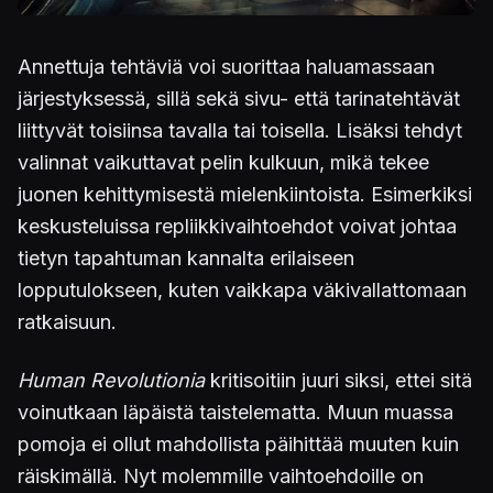
Annettuja tehtäviä voi suorittaa haluamassaan
järjestyksessä, sillä sekä sivu- että tarinatehtävät
liittyvät toisiinsa tavalla tai toisella. Lisäksi tehdyt
valinnat vaikuttavat pelin kulkuun, mikä tekee
juonen kehittymisestä mielenkiintoista. Esimerkiksi
keskusteluissa repliikkivaihtoehdot voivat johtaa
tietyn tapahtuman kannalta erilaiseen
lopputulokseen, kuten vaikkapa väkivallattomaan
ratkaisuun.
Human Revolutionia
kritisoitiin juuri siksi, ettei sitä
voinutkaan läpäistä taistelematta. Muun muassa
pomoja ei ollut mahdollista päihittää muuten kuin
räiskimällä. Nyt molemmille vaihtoehdoille on