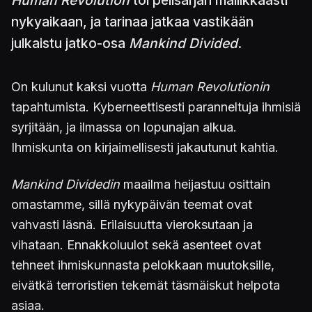
Human Revolution
toi pelisarjan mallikkaasti
nykyaikaan, ja tarinaa jatkaa vastikään
julkaistu jatko-osa
Mankind Divided
.
On kulunut kaksi vuotta
Human
Revolutionin
tapahtumista. Kyberneettisesti paranneltuja ihmisiä
syrjitään, ja ilmassa on lopunajan alkua.
Ihmiskunta on kirjaimellisesti jakautunut kahtia.
Mankind Dividedin
maailma heijastuu osittain
omastamme, sillä nykypäivän teemat ovat
vahvasti läsnä. Erilaisuutta vieroksutaan ja
vihataan. Ennakkoluulot sekä asenteet ovat
tehneet ihmiskunnasta pelokkaan muutoksille,
eivätkä terroristien tekemät täsmäiskut helpota
asiaa.