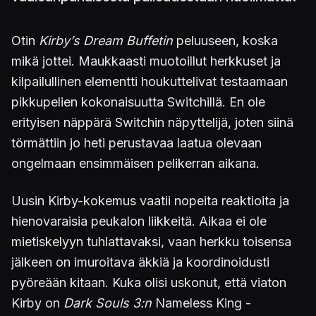
Otin
Kirby’s Dream Buffetin
peluuseen, koska
mikä jottei. Maukkaasti muotoillut herkkuset ja
kilpailullinen elementti houkuttelivat testaamaan
pikkupelien kokonaisuutta Switchillä. En ole
erityisen näppärä Switchin näpyttelijä, joten siinä
törmättiin jo heti perustavaa laatua olevaan
ongelmaan ensimmäisen pelikerran aikana.
Uusin Kirby-kokemus vaatii nopeita reaktioita ja
hienovaraisia peukalon liikkeitä. Aikaa ei ole
mietiskelyyn tuhlattavaksi, vaan herkku toisensa
jälkeen on imuroitava äkkiä ja koordinoidusti
pyöreään kitaan. Kuka olisi uskonut, että viaton
Kirby on
Dark Souls 3:n
Nameless King -