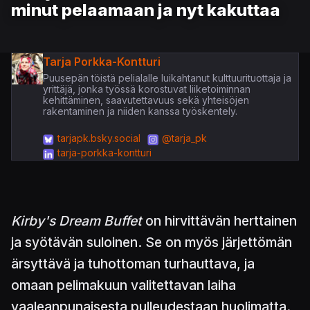
minut pelaamaan ja nyt kakuttaa
Tarja Porkka-Kontturi
Puusepän töistä pelialalle luikahtanut kulttuurituottaja ja
yrittäjä, jonka työssä korostuvat liiketoiminnan
kehittäminen, saavutettavuus sekä yhteisöjen
rakentaminen ja niiden kanssa työskentely.
tarjapk.bsky.social
@tarja_pk
tarja-porkka-kontturi
Kirby's Dream Buffet
on hirvittävän herttainen
ja syötävän suloinen. Se on myös järjettömän
ärsyttävä ja tuhottoman turhauttava, ja
omaan pelimakuun valitettavan laiha
vaaleanpunaisesta pulleudestaan huolimatta.