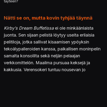
täyteen?
Nätti se on, mutta kovin tyhjää täynnä
Kirby’s Dream Buffetissa
ei ole minkäänlaista
juonta. Sen sijaan pelistä löytyy useita erilaisia
pelitiloja, jotka sallivat kisaamisen ypöyksin
tekoälypalleroiden kanssa, paikallisen moninpelin
samalta konsolilta sekä neljän pelaajan
verkkomittelön. Maailma pursuaa keksejä ja
kakkusia. Verensokeri tuntuu nousevan jo
pelkästä kermavaahdontäytteisen taiteen
tuijottamisesta.
Pelin erilaisista elementeistä voi koettaa
nautiskella erikseen tai pidemmissä jaksoissa,