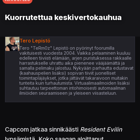
Kuorrutettua keskivertokauhua
Tero Lepistö
Tero "TeRm0z" Lepistö on pyörinyt foorumilla
vakituisesti vuodesta 2004. Vaikka pelaaminen kuuluu
edelleen tiiviisti elämään, arjen puristuksessa rakkaalle
harrastukselle uhrattu aika pienenee vääjäämättä ja
samalla pelimaku jalostuu. Nykyään parhautta edustavat
(kaahauspelien lisäksi) sopivan tiiviit juonelliset
toimintapläjäykset, jotka jättävät takaraivoon muitakin
tunteita kuin turhautumista. Virtuaalimaailmoiden lisäksi
suhtautuu tarpeettoman intohimoisesti automaailman
ilmiöiden seuraamiseen ja yleiseen viisasteluun.
Capcom jatkaa sinnikäästi
Resident Evilin
lypsämistä. Koko saagan aloittanut