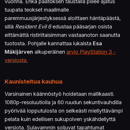
vuonna. Ehkä päätöksen taustalla piilee ajatus
tuupata teokset maailmalle
paremmuusjärjestyksessä aloittaen häntäpäästä,
sillä
Resident Evil 6
edustaa pääsarjan osista
eittämättä ristiriitaisimman vastaanoton saanutta
tuotosta. Pohjalle kannattaa lukaista
Esa
Mäkijärven
alkuperäinen
arvio PlayStation 3 -
versiosta.
Kaunisteltua kauhua
Varsinainen käännöstyö hoidetaan mallikaasti.
1080p-resoluutiolla ja 60 ruudun sekuntivauhdilla
pyörivää lopputulosta on selkeästi miellyttävämpi
pelata kuin edellisen sukupolven yskähdellyttä
versiota. Sulavammin soljuvat tapahtumat