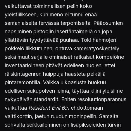
vaikuttavat toiminnallisen pelin koko
yleisfiilikseen, kun meno ei tunnu enää
samanlaiselta tervassa tarpomiselta. Pääosumien
napsiminen pistoolin lasertähtäimellä on jopa
yllättävän tyydyttävää puuhaa. Toki hahmojen
pökkelö liikkuminen, ontuva kameratyöskentely
sekä muut sarjalle ominaiset ratkaisut kömpelöine
inventaarioineen pitävät edelleen huolen, ettei
räiskintägenren huippuja haasteta pelkällä
pintaremontilla. Vaikka ulkoasusta huokuu
edellisen sukupolven leima, täyttää kliini yleisilme
nykypäivän standardit. Eniten resoluutionparannus
vaikuttaa
Resident Evil 6:n
ehdottomaan
valttikorttin, jaetun ruudun moninpeliin. Samalta
sohvalta seikkaileminen on lisäpikseleiden turvin