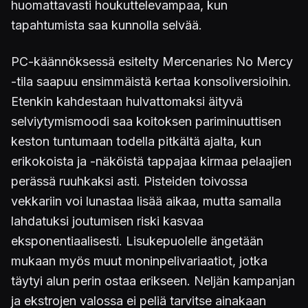
huomattavasti houkuttelevampaa, kun
tapahtumista saa kunnolla selvää.
PC-käännöksessä esitelty Mercenaries No Mercy
-tila saapuu ensimmäistä kertaa konsoliversioihin.
Etenkin kahdestaan hulvattomaksi äityvä
selviytymismoodi saa koitoksen pariminuuttisen
keston tuntumaan todella pitkältä ajalta, kun
erikokoista ja -näköistä tappajaa kirmaa pelaajien
perässä ruuhkaksi asti. Pisteiden toivossa
vekkariin voi lunastaa lisää aikaa, mutta samalla
lahdatuksi joutumisen riski kasvaa
eksponentiaalisesti. Lisukepuolelle ängetään
mukaan myös muut moninpelivariaatiot, jotka
täytyi alun perin ostaa erikseen. Neljän kampanjan
ja ekstrojen valossa ei peliä tarvitse ainakaan