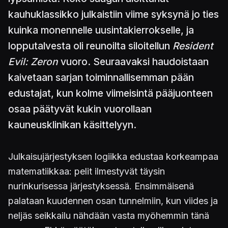
kauhuklassikko julkaistiin viime syksynä jo ties
kuinka monennelle uusintakierrokselle, ja
lopputalvesta oli reunoilta siloitellun
Resident
Evil: Zeron
vuoro. Seuraavaksi haudoistaan
kaivetaan sarjan toiminnallisemman pään
edustajat, kun kolme viimeisintä pääjuonteen
osaa päätyvät kukin vuorollaan
kauneusklinikan käsittelyyn.
Julkaisujärjestyksen logiikka edustaa korkeampaa
matematiikkaa: pelit ilmestyvät täysin
nurinkurisessa järjestyksessä. Ensimmäisenä
palataan kuudennen osan tunnelmiin, kun viides ja
neljäs seikkailu nähdään vasta myöhemmin tänä