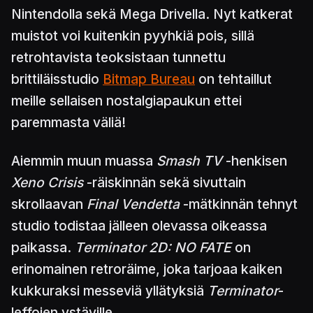
Nintendolla sekä Mega Drivella. Nyt katkerat
muistot voi kuitenkin pyyhkiä pois, sillä
retrohtavista teoksistaan tunnettu
brittiläisstudio
Bitmap Bureau
on tehtaillut
meille sellaisen nostalgiapaukun ettei
paremmasta väliä!
Aiemmin muun muassa
Smash TV
-henkisen
Xeno Crisis
-räiskinnän sekä sivuttain
skrollaavan
Final Vendetta
-mätkinnän tehnyt
studio todistaa jälleen olevassa oikeassa
paikassa.
Terminator 2D: NO FATE
on
erinomainen retroräime, joka tarjoaa kaiken
kukkuraksi messeviä yllätyksiä
Terminator
-
leffojen ystäville.