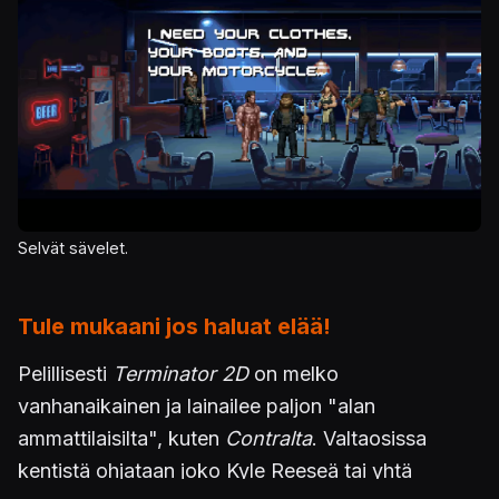
Selvät sävelet.
Tule mukaani jos haluat elää!
Pelillisesti
Terminator 2D
on melko
vanhanaikainen ja lainailee paljon "alan
ammattilaisilta", kuten
Contralta
. Valtaosissa
kentistä ohjataan joko Kyle Reeseä tai yhtä