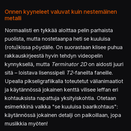
Onnen kyyneleet valuvat kuin nestemäinen
metalli
Normaalisti en tykkää aloittaa pelin parhaista
puolista, mutta nostetaanpa heti se kuuluisa
(rotu)kissa pöydälle. On suorastaan klisee puhua
rakkauskirjeestä hyvin tehdyn videopelin
kynnyksellä, mutta
Terminator 2D
on aidosti juuri
sitä – loistava lisenssipeli
T2
-faneilta faneille.
Upealla pikseligrafiikalla toteutetut välianimaatiot
ja käytännössä jokainen kenttä vilisee leffan eri
kohtauksista napattuja yksityiskohtia. Otetaan
esimerkkinä vaikka "se kuuluisa baarikohtaus":
käytännössä jokainen detalji on paikoillaan, jopa
musiikkia myöten!