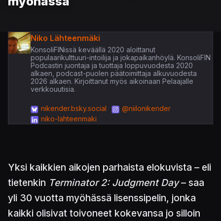
myöhässä
Niko Lähteenmäki
KonsoliFINissä keväällä 2020 aloittanut
populaarikulttuuri-intoilija ja jokapaikanhöylä. KonsoliFIN
Podcastin juontaja ja tuottaja loppuvuodesta 2020
alkaen, podcast-puolen päätoimittaja alkuvuodesta
2026 alkaen. Kirjoittanut myös aikoinaan Pelaajalle
verkkouutisia.
nikender.bsky.social
@niilonikender
niko-lahteenmaki
Yksi kaikkien aikojen parhaista elokuvista – eli
tietenkin
Terminator 2: Judgment Day
– saa
yli 30 vuotta myöhässä lisenssipelin, jonka
kaikki olisivat toivoneet kokevansa jo silloin