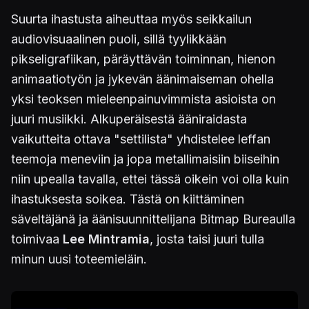
Suurta ihastusta aiheuttaa myös seikkailun
audiovisuaalinen puoli, sillä tyylikkään
pikseligrafiikan, päräyttävän toiminnan, hienon
animaatiotyön ja jykevän äänimaiseman ohella
yksi teoksen mieleenpainuvimmista asioista on
juuri musiikki. Alkuperäisestä ääniraidasta
vaikutteita ottava "settilista" yhdistelee leffan
teemoja meneviin ja jopa metallimaisiin biiseihin
niin upealla tavalla, ettei tässä oikein voi olla kuin
ihastuksesta soikea. Tästä on kiittäminen
säveltäjänä ja äänisuunnittelijana Bitmap Bureaulla
toimivaa
Lee Mintramia
, josta taisi juuri tulla
minun uusi toteemieläin.
Kuva