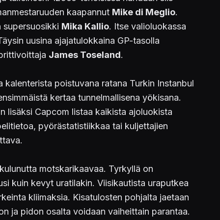
ailmanmestaruuden kaapannut
Mike di Meglio
.
 supersuosikki
Mika Kallio
. Itse valioluokassa
 Täysin uusina ajajatulokkaina GP-tasolla
ittivoittaja
James Toseland
.
 kalenterista poistuvana ratana Turkin Instanbul
än ensimmäistä kertaa tunnelmallisena yökisana.
an lisäksi Capcom listaa kaikista ajoluokista
itietoa, pyörästatistiikkaa tai kuljettajien
ttava.
 kulunutta motskarikaavaa. Tyrkyllä on
 kuin kevyt uratilakin. Viisikautista uraputkea
inta kliimaksia. Kisatulosten pohjalta jaetaan
on ja pidon osalta voidaan vaiheittain parantaa.