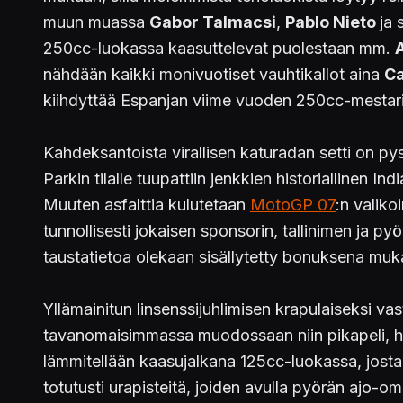
muun muassa
Gabor Talmacsi
,
Pablo Nieto
ja 
250cc-luokassa kaasuttelevat puolestaan mm.
nähdään kaikki monivuotiset vauhtikallot aina
Ca
kiihdyttää Espanjan viime vuoden 250cc-mestar
Kahdeksantoista virallisen katuradan setti on p
Parkin tilalle tuupattiin jenkkien historiallinen
Muuten asfalttia kulutetaan
MotoGP 07
:n valiko
tunnollisesti jokaisen sponsorin, tallinimen ja pyö
taustatietoa olekaan sisällytetty bonuksena mu
Yllämainitun linsenssijuhlimisen krapulaiseksi 
tavanomaisimmassa muodossaan niin pikapeli, haas
lämmitellään kaasujalkana 125cc-luokassa, josta
totutusti urapisteitä, joiden avulla pyörän ajo-