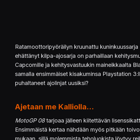
Ratamoottoripyöräilyn kruunattu kuninkuussarja
ehättänyt kilpa-ajosarja on parhaillaan kehitysmu
Capcomille ja kehitysvastuukin maineikkaalta Blac
samalla ensimmäiset kisakuminsa Playstation 3:ll
puhaltaneet ajolinjat uusiksi?
Ajetaan me Kalliolla...
MotoGP 08
tarjoaa jälleen kiitettävän lisenssika
Ensimmäistä kertaa nähdään myös pitkään toivotut
mukaan, sillä molemmista teholuokista löytyy reil