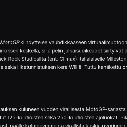
MotoGP
kiihdyttelee vauhdikkaaseen virtuaalimuotoons
rroksen keskellä, sillä pelin julkaisuoikeudet siirtyivä
k Rock Studiosilta (ent. Climax) italialaiselle Mileston
a sekä liiketunnistuksen kera Wiillä. Tuttu kehäkettu 
ttauksen kuluneen vuoden virallisesta MotoGP-sarjasta ni
 125-kuutioisten sekä 250-kuutioisten ajoluokat. Pikku
usti päälle kolmekymmentä virallista kuskia pyörineen 