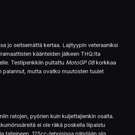
a jo seitsemättä kertaa. Lajityypin veteraaniksi
t dramaattisten käänteiden jälkeen THQ:lta
elle. Testipenkkiin pultattu
MotoGP 08
korkkaa
on palannut, mutta ovatko muutosten tuulet
in ratojen, pyörien kuin kuljettajienkin osalta.
mörssäreitä ei ole räkä poskella liipaistu
ja talleineen. 125cc-tehoisissa nähdään siis