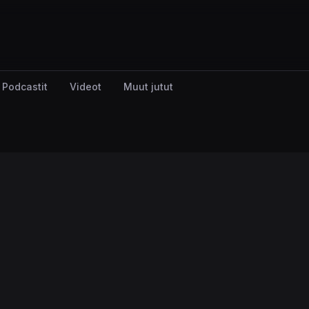
Podcastit
Videot
Muut jutut