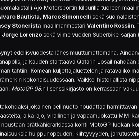
suomalaistalli Ajo Motorsportin kilpurilla tuoreen ma
Alvaro Bautista
,
Marco Simoncelli
sekä suomalaisten
sey Stonerista
maailmanmestari
Valentino Rossiin
.
i
Jorge Lorenzo
sekä viime vuoden Suberbike-sarjan br
ysynyt edellisvuodesta lähes muuttumattomana. Ainoana
 Indianapolis, ja kauden starttaava Qatarin Losail nähdä
iman tahtiin. Komean kuljettajaluettelon ja ratavalikoim
rämerkin kokonaisuudessaan. Vaikkei historiallista nippel
kaan,
MotoGP 08
:n lisenssikirjasto on kerrassaan vakuu
vastakohdaksi jokainen pelimuoto noudattaa harmittavan
teita, aika-ajo, virallinen ja vapaamuokattu MM-kausi
 noustaan prätkähierarkiassa kohti MotoGP-luokan korke
ominaisuuksia huippunopeuden, kiihtyvyyden, jarrutusteh