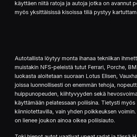
käyttäen niitä ratoja ja autoja jotka on avannut p
myös yksittäisissä kisoissa tiliä pystyy kartutta
Autotallista löytyy monta ihanaa tekniikan ihmett
muistakin NFS-peleistä tutut Ferrari, Porche, 
luokasta aloitetaan suoraan Lotus Elisen, Vauxha
joissa luonnollisesti on enemmän tehoja, nopeutt
huippunopeuden, kiihtyvyyden sekä hevosvoimat,
käyttämään pelatessaan poliisina. Tietysti myös 
kiinniotettavilla, vain yhden poikkeuksen voimin.
on lienee joukon ainoa oikea poliisiauto.
Toki hienot autot vaativat upeat radat ja tässä H