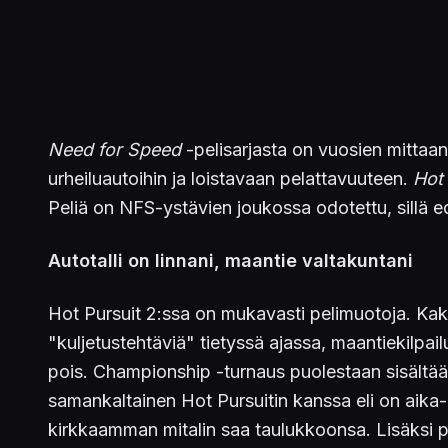
Need for Speed
-pelisarjasta on vuosien mittaan
urheiluautoihin ja loistavaan pelattavuuteen.
Hot 
Peliä on NFS-ystävien joukossa odotettu, sillä ed
Autotalli on linnani, maantie valtakuntani
Hot Pursuit 2:ssa on mukavasti pelimuotoja. Kaks
"kuljetustehtäviä" tietyssä ajassa, maantiekilpai
pois. Championship -turnaus puolestaan sisältää 3
samankaltainen Hot Pursuitin kanssa eli on aika-a
kirkkaamman mitalin saa taulukkoonsa. Lisäksi pe