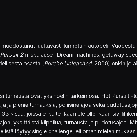
 muodostunut luultavasti tunnetuin autopeli. Vuodesta 
Pursuit 2
:n iskulause "Dream machines, getaway speed
ellisestä osasta (
Porche Unleashed
, 2000) onkin jo a
i turnausta ovat yksinpelin tärkein osa. Hot Pursuit -t
luja ja pieniä turnauksia, poliisina ajoa sekä pudotusaj
3 kisaa, joissa ei kuitenkaan ole ollenkaan siviililiike
joa, yksittäistä kilpailua, turnausta ja pudotusajoa. M
listä löytyy single challenge, eli oman mielen mukaan 