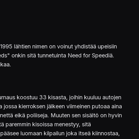
1995 lähtien nimen on voinut yhdistää upeisiin
s" onkin sitä tunnetuinta Need for Speediä.
ikaa.
urnaus koostuu 33 kisasta, joihin kuuluu autojen
oja jossa kierroksen jälkeen viimeinen putoaa aina
nnettä eikä poliiseja. Muuten sen sisältö on hyvin
itä paremmin kisoissa menestyy, sitä
pääsee luomaan kilpailun joka itseä kiinnostaa,