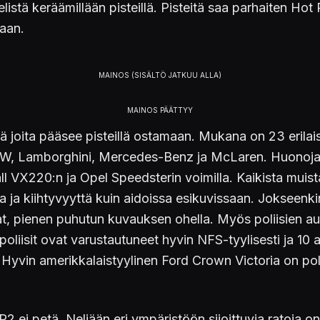
elistä keräämillään pisteillä. Pisteitä saa parhaiten Ho
maan.
ä joita pääsee pisteillä ostamaan. Mukana on 23 erilais
BMW, Lamborghini, Mercedes-Benz ja McLaren. Huonoja 
ll VX220:n ja Opel Speedsterin voimilla. Kaikista muis
a ja kiihtyvyyttä kuin aidoissa esikuvissaan. Jokseenki
 pienen puhutun kuvauksen ohella. Myös poliisien aut
poliisit ovat varustautuneet hyvin NFS-tyylisesti ja 1
 Hyvin amerikkalaistyylinen Ford Crown Victoria on polii
P2 ei petä. Neljään eri ympäristöön sijoittuvia ratoja o