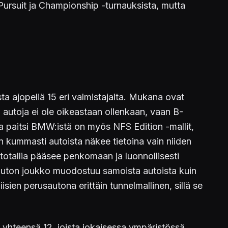
t Pursuit ja Championship -turnauksista, mutta
ta ajopeliä 15 eri valmistajalta. Mukana ovat
autoja ei ole oikeastaan ollenkaan, vaan B-
ta paitsi BMW:istä on myös NFS Edition -mallit,
n kummasti autoista näkee tietoina vain niiden
otallia pääsee penkomaan ja luonnollisesti
0 auton joukko muodostuu samoista autoista kuin
sien perusautona erittäin tunnelmallinen, sillä se
n yhteensä 12, joista jokaisessa ympäristössä