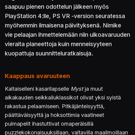
saapuu pienen odottelun jälkeen myös
PlayStation 4:lle, PS VR -version seuratessa
myöhemmin ilmaisena päivityksenä. Nimike
vie pelaajan ihmettelemään niin ulkoavaruuden
vieraita planeettoja kuin menneisyyteen
kuopattuja suunnitteluratkaisuja.
Kaappaus avaruuteen
Kaltaiselleni kasarilapselle
Myst
ja muut
aikakauden seikkailuklassikot olivat yksi syistä
rakastua pelaamiseen. Pitkäjänteisyyttä,
päättäväisyyttä ja hoksottimia vaatineet
pulmapelit ihastuttivat omaperäisillä
puzzlekokonaisuuksillaan, valtavilla maailmoillaan