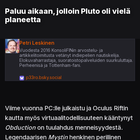
Paluu aikaan, jolloin Pluto oli vielä
planeetta
Petri Leskinen
Vuodesta 2016 KonsoliFINin arvostelu- ja
artikkelitoimitusta vetänyt indiepelien nautiskelija.
Elokuvaharrastaja, suoratoistopalveluiden suurkuluttaja.
Perheenisä ja Tottenham-fani.
p33ro.bsky.social
Viime vuonna PC:lle julkaistu ja Oculus Riftin
kautta myös virtuaalitodellisuuteen kääntynyt
Obduction
on tuulahdus menneisyydestä.
Legendaarisen
Mystin
henkinen perillinen