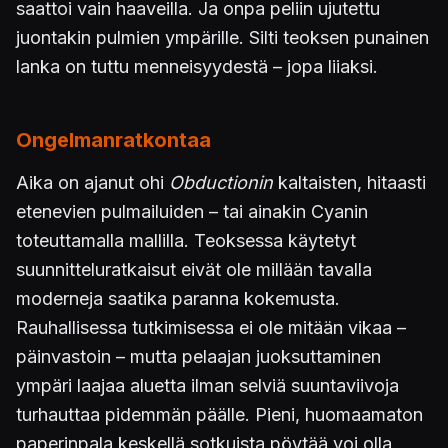
saattoi vain haaveilla. Ja onpa peliin ujutettu
juontakin pulmien ympärille. Silti teoksen punainen
lanka on tuttu menneisyydestä – jopa liiaksi.
Ongelmanratkontaa
Aika on ajanut ohi
Obductionin
kaltaisten, hitaasti
etenevien pulmailuiden – tai ainakin Cyanin
toteuttamalla mallilla. Teoksessa käytetyt
suunnitteluratkaisut eivät ole millään tavalla
moderneja saatika paranna kokemusta.
Rauhallisessa tutkimisessa ei ole mitään vikaa –
päinvastoin – mutta pelaajan juoksuttaminen
ympäri laajaa aluetta ilman selviä suuntaviivoja
turhauttaa pidemmän päälle. Pieni, huomaamaton
paperinpala keskellä sotkuista pöytää voi olla