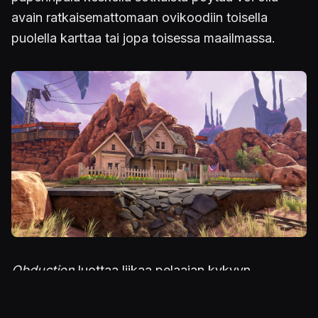
avain ratkaisemattomaan ovikoodiin toisella
puolella karttaa tai jopa toisessa maailmassa.
Obduction
luottaa liikaa pelaajan kykyyn
havainnoida ympäristöä. Nimike ei erottele
tarpeeksi selvästi, mikä esine tai asia on tärkeä