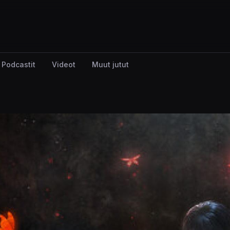
Podcastit
Videot
Muut jutut