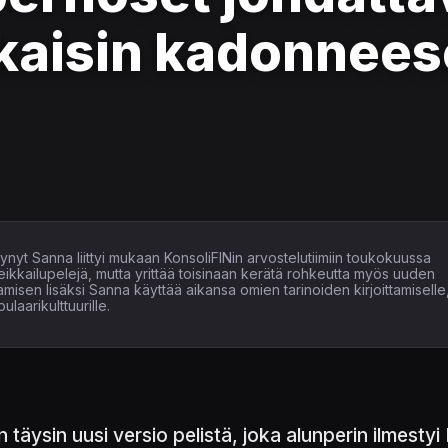
akaisin kadonnee
yynyt Sanna liittyi mukaan KonsoliFINin arvostelutiimiin toukokuussa
eikkailupelejä, mutta yrittää toisinaan kerätä rohkeutta myös uuden
misen lisäksi Sanna käyttää aikansa omien tarinoiden kirjoittamiselle
ulaarikulttuurille.
 täysin uusi versio pelistä, joka alunperin ilmesty