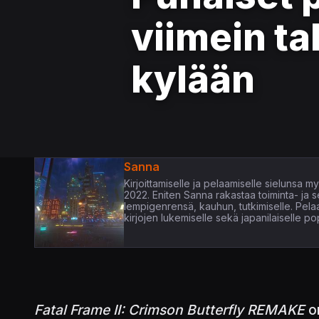
viimein t
kylään
Sanna
Kirjoittamiselle ja pelaamiselle sielunsa m
2022. Eniten Sanna rakastaa toiminta- ja s
lempigenrensä, kauhun, tutkimiselle. Pelaa
kirjojen lukemiselle sekä japanilaiselle pop
Fatal Frame II: Crimson Butterfly REMAKE
on