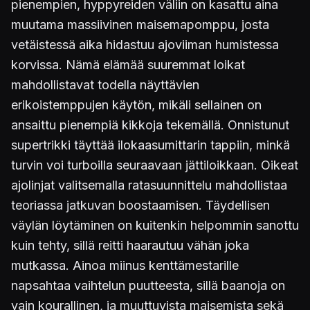
pienempien, hyppyreiden väliin on kasattu aina
muutama massiivinen maisemapomppu, josta
vetäistessä aika hidastuu ajoviiman humistessa
korvissa. Nämä elämää suuremmat loikat
mahdollistavat todella näyttävien
erikoistemppujen käytön, mikäli sellainen on
ansaittu pienempiä kikkoja tekemällä. Onnistunut
supertrikki täyttää ilokaasumittarin tappiin, minkä
turvin voi turboilla seuraavaan jättiloikkaan. Oikeat
ajolinjat valitsemalla ratasuunnittelu mahdollistaa
teoriassa jatkuvan boostaamisen. Täydellisen
väylän löytäminen on kuitenkin helpommin sanottu
kuin tehty, sillä reitti haarautuu vähän joka
mutkassa. Ainoa miinus kenttämestarille
napsahtaa vaihtelun puutteesta, sillä baanoja on
vain kourallinen, ja muuttuvista maisemista sekä