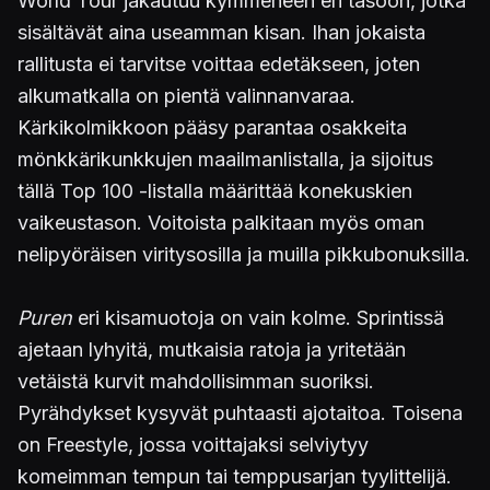
World Tour jakautuu kymmeneen eri tasoon, jotka
sisältävät aina useamman kisan. Ihan jokaista
rallitusta ei tarvitse voittaa edetäkseen, joten
alkumatkalla on pientä valinnanvaraa.
Kärkikolmikkoon pääsy parantaa osakkeita
mönkkärikunkkujen maailmanlistalla, ja sijoitus
tällä Top 100 -listalla määrittää konekuskien
vaikeustason. Voitoista palkitaan myös oman
nelipyöräisen viritysosilla ja muilla pikkubonuksilla.
Puren
eri kisamuotoja on vain kolme. Sprintissä
ajetaan lyhyitä, mutkaisia ratoja ja yritetään
vetäistä kurvit mahdollisimman suoriksi.
Pyrähdykset kysyvät puhtaasti ajotaitoa. Toisena
on Freestyle, jossa voittajaksi selviytyy
komeimman tempun tai temppusarjan tyylittelijä.