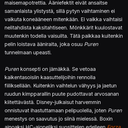
maisemapotrettia. Ääniefektit eivät ansaitse
samanlaista ylistystä, sillä pytyn vaihtaminen ei
vaikuta koneääneen mitenkään. Ei vaikka vaihtaisi
nelitahdista kaksitahtiseen. Mönkkärit kuulostavat
muutenkin todella vaisuilta. Tätä paikkaa kuitenkin
pelin loistava ääniraita, joka osuu
Puren
tunnelmaan upeasti.
Puren
konsepti on jämäkkä. Se vetoaa
kaikentasoisiin kaasuttelijoihin rennolla
fiiliksellään. Kuitenkin vaihtelun vähyys ja jaetun
ruudun kimpparallin puute pudottavat arvosanan
kiitettävästä. Disney-julkaisut harvemmin
onnistuvat ihastuttamaan pelipuolella, joten
Puren
menestys on saavutus jo siinä mielessä. Boxin
ainoaksi HC-ajopeliksi suosittelen edelleen
Forza