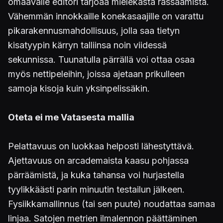
omaavalle editori tarjoaa mielekästä rassaamista.
Vähemmän innokkaille konekasaajille on varattu
pikarakennusmahdollisuus, jolla saa tietyn
kisatyypin kärryn talliinsa noin viidessä
sekunnissa. Tuunatulla pärrällä voi ottaa osaa
myös nettipeleihin, joissa ajetaan prikulleen
samoja kisoja kuin yksinpelissäkin.
Oteta ei me Vatasesta mallia
Pelattavuus on luokkaa helposti lähestyttävä.
Ajettavuus on arcademaista kaasu pohjassa
pärräämistä, ja kuka tahansa voi hurjastella
tyylikkäästi parin minuutin testailun jälkeen.
Fysiikkamallinnus (tai sen puute) noudattaa samaa
linjaa. Satojen metrien ilmalennon päättäminen