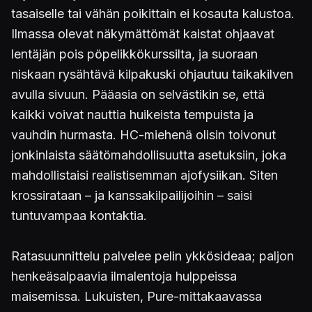
tasaiselle tai vähän poikittain ei kosauta kalustoa.
Ilmassa olevat näkymättömät kaistat ohjaavat
lentäjän pois pöpelikkökurssilta, ja suoraan
niskaan rysähtävä kilpakuski ohjautuu taikakilven
avulla sivuun. Pääasia on selvästikin se, että
kaikki voivat nauttia huikeista tempuista ja
vauhdin hurmasta. HC-miehenä olisin toivonut
jonkinlaista säätömahdollisuutta asetuksiin, joka
mahdollistaisi realistisemman ajofysiikan. Siten
krossirataan – ja kanssakilpailijoihin – saisi
tuntuvampaa kontaktia.
Ratasuunnittelu palvelee pelin ykkösideaa; paljon
henkeäsalpaavia ilmalentoja hulppeissa
maisemissa. Lukuisten, Pure-mittakaavassa