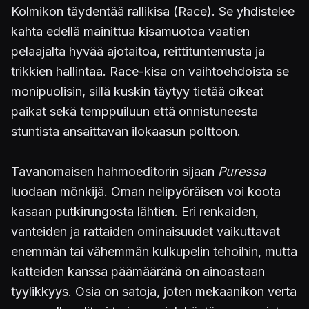
Kolmikon täydentää rallikisa (Race). Se yhdistelee
kahta edellä mainittua kisamuotoa vaatien
pelaajalta hyvää ajotaitoa, reittituntemusta ja
trikkien hallintaa. Race-kisa on vaihtoehdoista se
monipuolisin, sillä kuskin täytyy tietää oikeat
paikat sekä temppuiluun että onnistuneesta
stuntista ansaittavan ilokaasun polttoon.
Tavanomaisen hahmoeditorin sijaan
Puressa
luodaan mönkijä. Oman nelipyöräisen voi koota
kasaan putkirungosta lähtien. Eri renkaiden,
vanteiden ja rattaiden ominaisuudet vaikuttavat
enemmän tai vähemmän kulkupelin tehoihin, mutta
katteiden kanssa päämääränä on ainoastaan
tyylikkyys. Osia on satoja, joten mekaanikon verta