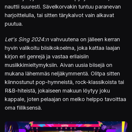
nauttii suuresti. Sävelkorvakin tuntuu paranevan
harjoittelulla, tai sitten tärykalvot vain alkavat
puutua.
Let's Sing 2024:n
vahvuutena on jälleen kerran
hyvin valikoitu biisikokoelma, joka kattaa laajan
kirjon eri genrejä ja vastaa erilaisiin
musiikkimieltymyksiin. Aivan uusia biisejä on
mukana lähemmäs neljäkymmentä. Olitpa sitten
kiinnostunut pop-hymneistä, rock-klassikoista tai
R&B-hiteistä, jokaiseen makuun löytyy joku
kappale, joten pelaajan on melko helppo tavoittaa
oma fiiliksensä.
Kuva