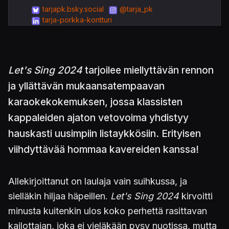
tarjapk.bsky.social
@tarja_pk
tarja-porkka-kontturi
Let's Sing 2024
tarjoilee miellyttävän rennon
ja yllättävän mukaansatempaavan
karaokekokemuksen, jossa klassisten
kappaleiden ajaton vetovoima yhdistyy
hauskasti uusimpiin listaykkösiin. Erityisen
viihdyttävää hommaa kavereiden kanssa!
Allekirjoittanut on laulaja vain suihkussa, ja
sielläkin hiljaa häpeillen.
Let's Sing 2024
kirvoitti
minusta kuitenkin ulos koko perhettä rasittavan
kailottajan, joka ei vieläkään pysy nuotissa, mutta