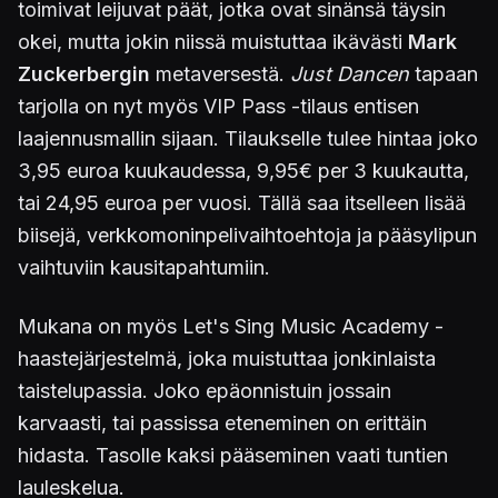
toimivat leijuvat päät, jotka ovat sinänsä täysin
okei, mutta jokin niissä muistuttaa ikävästi
Mark
Zuckerbergin
metaversestä.
Just Dancen
tapaan
tarjolla on nyt myös VIP Pass -tilaus entisen
laajennusmallin sijaan. Tilaukselle tulee hintaa joko
3,95 euroa kuukaudessa, 9,95€ per 3 kuukautta,
tai 24,95 euroa per vuosi. Tällä saa itselleen lisää
biisejä, verkkomoninpelivaihtoehtoja ja pääsylipun
vaihtuviin kausitapahtumiin.
Mukana on myös Let's Sing Music Academy -
haastejärjestelmä, joka muistuttaa jonkinlaista
taistelupassia. Joko epäonnistuin jossain
karvaasti, tai passissa eteneminen on erittäin
hidasta. Tasolle kaksi pääseminen vaati tuntien
lauleskelua.