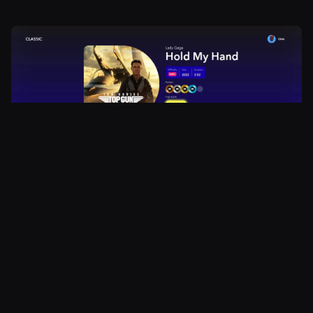
Kuva
Just Dance 2024:ssa
navigointi on suoraviivaista
ja intuitiivista, ja käyttäjäystävällinen käyttöliittymä
mahdollistaa laajan soittolistan kohtalaisen
saumattoman tutkimisen. Suunnittelun
yksinkertaisuus on tervetullut piirre, sillä se