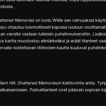
hdosta.
Shattered Memories
on luotu Wiille sen vahvuuksia käytt
mppu ohjautuu luonnollisesti kapulaa ruutuun osoittama
an varrella vastaan tulleisiin puhelinnumeroihin. Lisäk
iva kartta muodostuu elintärkeäksi ja eräät tilanteet v
korvalle nostettavan Wiimoten kautta kuuluvat puhelinke
ilent Hill: Shattered Memoriesin
kiehtovinta antia. Tyh
atkaisemiseen. Pulmatilanteet ovat pääosin sopivan ki