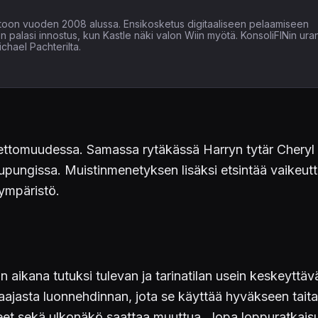
läpitoon vuoden 2008 alussa. Ensikosketus digitaaliseen pelaamiseen
een palasi innostus, kun Kastle näki valon Wiin myötä. KonsoliFINin ura
chael Pachterilta.
tomuudessa. Samassa rytäkässä Harryn tytär Cheryl o
aupungissa. Muistinmenetyksen lisäksi etsintää vaikeutt
 ympäristö.
n aikana tutuksi tulevan ja tarinatilan usein keskeyttävä
aajasta luonnehdinnan, jota se käyttää hyväkseen taitav
et sekä ulkonäkö saattaa muuttua. Jopa loppuratkaisui