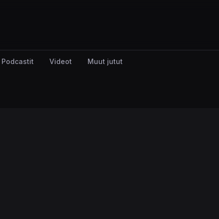
Podcastit
Videot
Muut jutut