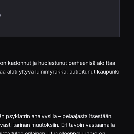
n
n kadonnut ja huolestunut perheenisä aloittaa
aa alati yltyvä lumimyräkkä, autioitunut kaupunki
n psykiatrin analyysilla – pelaajasta itsestään.
asti tarinan muutoksiin. Eri tavoin vastaamalla
sta tulee erilainen. Uudelleenpeluuarvo on