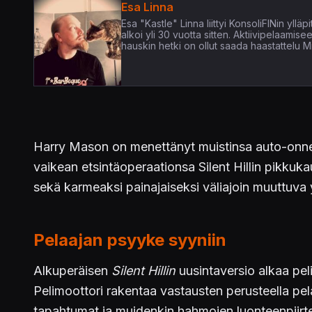
Esa Linna
Esa "Kastle" Linna liittyi KonsoliFINin yl
alkoi yli 30 vuotta sitten. Aktiivipelaamis
hauskin hetki on ollut saada haastattelu Mi
Harry Mason on menettänyt muistinsa auto-onnet
vaikean etsintäoperaationsa Silent Hillin pikkuk
sekä karmeaksi painajaiseksi väliajoin muuttuva
Pelaajan psyyke syyniin
Alkuperäisen
Silent Hillin
uusintaversio alkaa peli
Pelimoottori rakentaa vastausten perusteella pel
tapahtumat ja muidenkin hahmojen luonteenpiirte