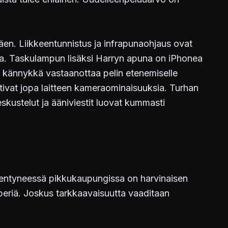
äen. Liikkeentunnistus ja infrapunaohjaus ovat
lla. Taskulampun lisäksi Harryn apuna on iPhonea
si kännykkä vastaanottaa pelin etenemiselle
aativat jopa laitteen kameraominaisuuksia. Turhan
skustelut ja ääniviestit luovat kummasti
jentyneessä pikkukaupungissa on harvinaisen
periä. Joskus tarkkaavaisuutta vaaditaan