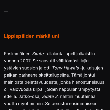
--
Lippispäiden märkä uni
Ensimmäinen
Skate
-rullalautailupeli julkaistiin
vuonna 2007. Se saavutti välittömästi lajin
ystävien suosion ja otti
Tony Hawk's
-julkaisujen
paikan parhaana skeittailupelinä. Tämä johtui
mainiosta pelattavuudesta, jonka hienostuneisuus
oli valovuosia kilpailijoiden nappulanrämpytystä
edellä. Jatko-osa,
Skate 2
, nähtiin muutamaa
vuotta myöhemmin. Se perustui ensimmäiseen