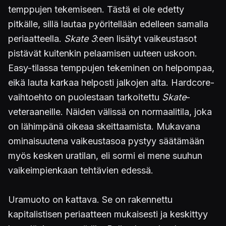
temppujen tekemiseen. Tästä ei ole edetty
pitkälle, sillä lautaa pyöritellään edelleen samalla
periaatteella.
Skate 3
:een lisätyt vaikeustasot
pistävät kuitenkin pelaamisen uuteen uskoon.
Easy-tilassa temppujen tekeminen on helpompaa,
eikä lauta karkaa helposti jalkojen alta. Hardcore-
vaihtoehto on puolestaan tarkoitettu
Skate
-
veteraaneille. Näiden välissä on normaalitila, joka
on lähimpänä oikeaa skeittaamista. Mukavana
ominaisuutena vaikeustasoa pystyy säätämään
myös kesken uratilan, eli sormi ei mene suuhun
vaikeimpienkaan tehtävien edessä.
Uramuoto on kattava. Se on rakennettu
kapitalistisen periaatteen mukaisesti ja keskittyy