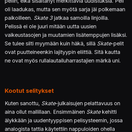
peliin, eikä sisältänyt merkittäviä uudistuksia. Peli
oli laadukas, mutta sen myötä sarja jäi polkemaan
paikoilleen.
Skate 3
jatkaa samoilla linjoilla.
Pelissä ei ole juuri mitään uutta uusien
vaikeustasojen ja muutamien lisätemppujen lisäksi.
Se tulee silti myymään kuin häkä, sillä
Skate
-pelit
ovat puutteineenkin lajityypin eliittiä. Sitä kautta
ne ovat myös rullalautailuharrastajien märkä uni.
Kootut selitykset
Kuten sanottu,
Skate
-julkaisujen pelattavuus on
aina ollut mallillaan. Ensimmäinen
Skate
kehitti
älykkään ja uudentyyppisen pelisysteemin, jossa
analogista tattia käytettiin nappuloiden ohella