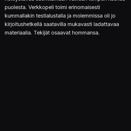
puolesta. Verkkopeli toimi erinomaisesti
kummallakin testialustalla ja molemmissa oli jo
kirjoitushetkellä saatavilla mukavasti ladattavaa
materiaalia. Tekijät osaavat hommansa.
Kolikon kaksi puolta
Kaksi arvosteltavana ollutta versiota eivät juuri
eroa toisistaan. Graafisesti ne ovat lähes
samanlaisia. vaikka PlayStation 3 -painos
vaikuttaakin hitusen terävämmältä. Grafiikasta on
kumma kyllä sanottava, että
Skate 2
on jostakin
syystä näyttävämpi. Tässä suhteessa on otettu
takapakkia esimerkiksi hahmomallien ja