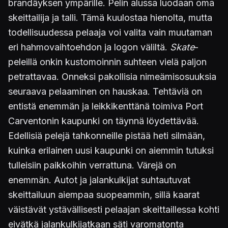
brandäyksen ympärille. Pelin alussa luodaan oma
skeittailija ja talli. Tämä kuulostaa hienolta, mutta
todellisuudessa pelaaja voi valita vain muutaman
eri hahmovaihtoehdon ja logon väliltä.
Skate
-
peleillä onkin kustomoinnin suhteen vielä paljon
petrattavaa. Onneksi pakollisia nimeämisosuuksia
seuraava pelaaminen on hauskaa. Tehtäviä on
entistä enemmän ja leikkikenttänä toimiva Port
Carventonin kaupunki on täynnä löydettävää.
Edellisiä pelejä tahkonneille pistää heti silmään,
kuinka erilainen uusi kaupunki on aiemmin tutuksi
tulleisiin paikkoihin verrattuna. Värejä on
enemmän. Autot ja jalankulkijat suhtautuvat
skeittailuun aiempaa suopeammin, sillä kaarat
väistävät ystävällisesti pelaajan skeittaillessa kohti
eivätkä jalankulkijatkaan säti varomatonta