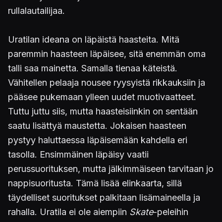
rullalautailijaa.
Uratilan ideana on läpäistä haasteita. Mitä
paremmin haasteen läpäisee, sitä enemmän oma
talli saa mainetta. Samalla tienaa käteistä.
Vähitellen pelaaja nousee ryysyistä rikkauksiin ja
pääsee pukemaan ylleen uudet muotivaatteet.
Tuttu juttu siis, mutta haasteisiinkin on sentään
saatu lisättyä maustetta. Jokaisen haasteen
pystyy haluttaessa läpäisemään kahdella eri
tasolla. Ensimmäinen läpäisy vaatii
perussuorituksen, mutta jälkimmäiseen tarvitaan jo
nappisuoritusta. Tämä lisää elinkaarta, sillä
täydelliset suoritukset palkitaan lisämaineella ja
rahalla. Uratila ei ole aiempiin
Skate
-peleihin