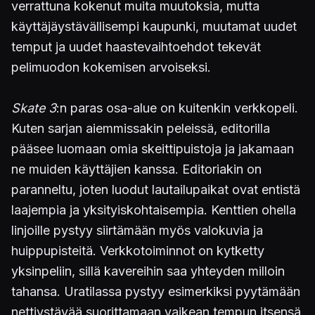
verrattuna kokenut muita muutoksia, mutta
käyttäjäystävällisempi kaupunki, muutamat uudet
temput ja uudet haastevaihtoehdot tekevät
pelimuodon kokemisen arvoiseksi.
Skate 3
:n paras osa-alue on kuitenkin verkkopeli.
Kuten sarjan aiemmissakin peleissä, editorilla
pääsee luomaan omia skeittipuistoja ja jakamaan
ne muiden käyttäjien kanssa. Editoriakin on
paranneltu, joten luodut lautailupaikat ovat entistä
laajempia ja yksityiskohtaisempia. Kenttien ohella
linjoille pystyy siirtämään myös valokuvia ja
huippupisteitä. Verkkotoiminnot on kytketty
yksinpeliin, sillä kavereihin saa yhteyden milloin
tahansa. Uratilassa pystyy esimerkiksi pyytämään
nettiystävää suorittamaan vaikean tempun itsensä