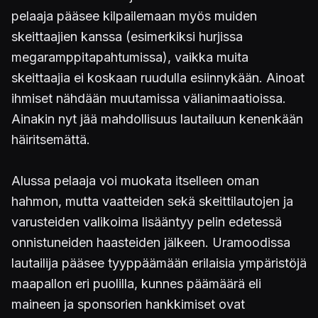
pelaaja pääsee kilpailemaan myös muiden
skeittaajien kanssa (esimerkiksi hurjissa
megaramppitapahtumissa), vaikka muita
skeittaajia ei koskaan ruudulla esiinnykään. Ainoat
ihmiset nähdään muutamissa välianimaatioissa.
Ainakin nyt jää mahdollisuus lautailuun kenenkään
häiritsemättä.
Alussa pelaaja voi muokata itselleen oman
hahmon, mutta vaatteiden sekä skeittilautojen ja
varusteiden valikoima lisääntyy pelin edetessä
onnistuneiden haasteiden jälkeen. Uramoodissa
lautailija pääsee tyyppäämään erilaisia ympäristöjä
maapallon eri puolilla, kunnes päämäärä eli
maineen ja sponsorien hankkimiset ovat