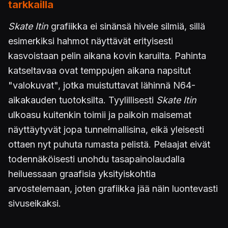
tarkkailla
Skate Itin
grafiikka ei sinänsä hivele silmiä, sillä
esimerkiksi hahmot näyttävät erityisesti
kasvoistaan pelin aikana kovin karuilta. Pahinta
katseltavaa ovat temppujen aikana napsitut
"valokuvat", jotka muistuttavat lähinnä N64-
aikakauden tuotoksilta. Tyylillisesti
Skate Itin
ulkoasu kuitenkin toimii ja paikoin maisemat
näyttäytyvät jopa tunnelmallisina, eikä yleisesti
ottaen nyt puhuta rumasta pelistä. Pelaajat eivät
todennäköisesti unohdu tasapainolaudalla
heiluessaan graafisia yksityiskohtia
arvostelemaan, joten grafiikka jää näin luontevasti
sivuseikaksi.