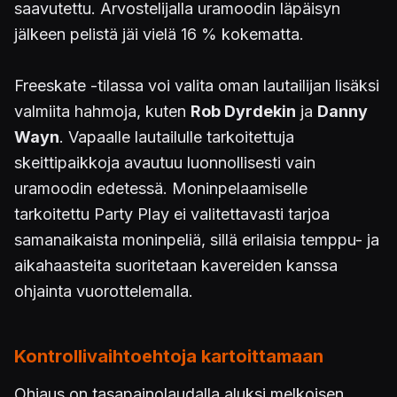
saavutettu. Arvostelijalla uramoodin läpäisyn
jälkeen pelistä jäi vielä 16 % kokematta.
Freeskate -tilassa voi valita oman lautailijan lisäksi
valmiita hahmoja, kuten
Rob Dyrdekin
ja
Danny
Wayn
. Vapaalle lautailulle tarkoitettuja
skeittipaikkoja avautuu luonnollisesti vain
uramoodin edetessä. Moninpelaamiselle
tarkoitettu Party Play ei valitettavasti tarjoa
samanaikaista moninpeliä, sillä erilaisia temppu- ja
aikahaasteita suoritetaan kavereiden kanssa
ohjainta vuorottelemalla.
Kontrollivaihtoehtoja kartoittamaan
Ohjaus on tasapainolaudalla aluksi melkoisen