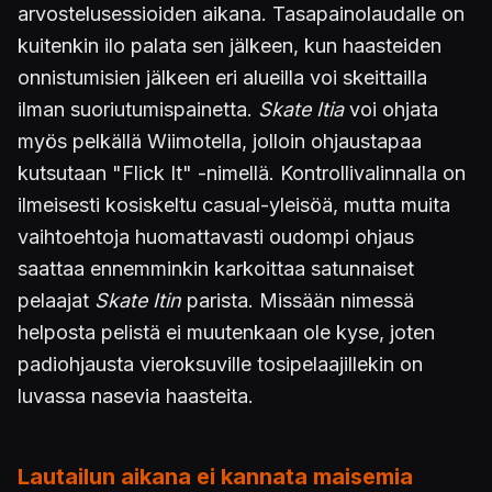
arvostelusessioiden aikana. Tasapainolaudalle on
kuitenkin ilo palata sen jälkeen, kun haasteiden
onnistumisien jälkeen eri alueilla voi skeittailla
ilman suoriutumispainetta.
Skate Itia
voi ohjata
myös pelkällä Wiimotella, jolloin ohjaustapaa
kutsutaan "Flick It" -nimellä. Kontrollivalinnalla on
ilmeisesti kosiskeltu casual-yleisöä, mutta muita
vaihtoehtoja huomattavasti oudompi ohjaus
saattaa ennemminkin karkoittaa satunnaiset
pelaajat
Skate Itin
parista. Missään nimessä
helposta pelistä ei muutenkaan ole kyse, joten
padiohjausta vieroksuville tosipelaajillekin on
luvassa nasevia haasteita.
Lautailun aikana ei kannata maisemia