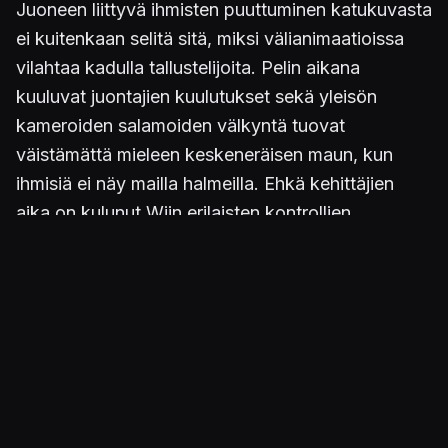
Juoneen liittyvä ihmisten puuttuminen katukuvasta
ei kuitenkaan selitä sitä, miksi välianimaatioissa
vilahtaa kadulla tallustelijoita. Pelin aikana
kuuluvat juontajien kuulutukset sekä yleisön
kameroiden salamoiden välkyntä tuovat
väistämättä mieleen keskeneräisen maun, kun
ihmisiä ei näy mailla halmeilla. Ehkä kehittäjien
aika on kulunut Wiin erilaisten kontrollien
suunnittelun parissa ja hätävaraksi on lopulta
keksitty hölmö katastrofijuoni, joka on onneksi
vedetty täysin överiksi.
Äänimaailma on mukavaa kuunneltavaa, sillä
biisivalikoimasta löytyy uudempien tuotosten
lisäksi helmiä vuosien takaa, kuten
The Clashin
Death or Glory tai
The Specialsin
Ghost Town.