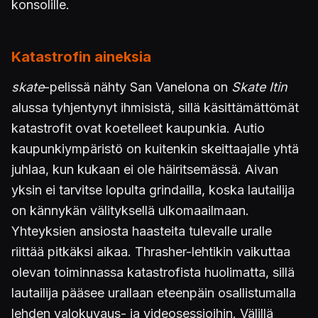
konsolille.
Katastrofin aineksia
skate
-pelissä nähty San Vanelona on
Skate Itin
alussa tyhjentynyt ihmisistä, sillä käsittämättömät
katastrofit ovat koetelleet kaupunkia. Autio
kaupunkiympäristö on kuitenkin skeittaajalle yhtä
juhlaa, kun kukaan ei ole häiritsemässä. Aivan
yksin ei tarvitse lopulta grindailla, koska lautailija
on kännykän välityksellä ulkomaailmaan.
Yhteyksien ansiosta haasteita tulevalle uralle
riittää pitkäksi aikaa. Thrasher-lehtikin vaikuttaa
olevan toiminnassa katastrofista huolimatta, sillä
lautailija pääsee urallaan eteenpäin osallistumalla
lehden valokuvaus- ja videosessioihin. Välillä