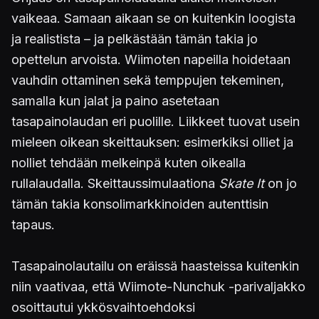
vaikeaa. Samaan aikaan se on kuitenkin loogista
ja realistista – ja pelkästään tämän takia jo
opettelun arvoista. Wiimoten napeilla hoidetaan
vauhdin ottaminen sekä temppujen tekeminen,
samalla kun jalat ja paino asetetaan
tasapainolaudan eri puolille. Liikkeet tuovat usein
mieleen oikean skeittauksen: esimerkiksi olliet ja
nolliet tehdään melkeinpä kuten oikealla
rullalaudalla. Skeittaussimulaationa
Skate It
on jo
tämän takia konsolimarkkinoiden autenttisin
tapaus.
Tasapainolautailu on eräissä haasteissa kuitenkin
niin vaativaa, että Wiimote-Nunchuk -parivaljakko
osoittautui ykkösvaihtoehdoksi