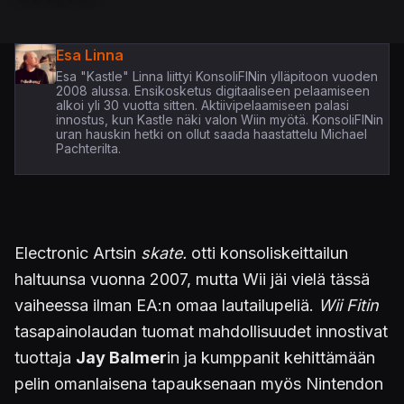
Esa Linna
Esa "Kastle" Linna liittyi KonsoliFINin ylläpitoon vuoden
2008 alussa. Ensikosketus digitaaliseen pelaamiseen
alkoi yli 30 vuotta sitten. Aktiivipelaamiseen palasi
innostus, kun Kastle näki valon Wiin myötä. KonsoliFINin
uran hauskin hetki on ollut saada haastattelu Michael
Pachterilta.
Electronic Artsin
skate.
otti konsoliskeittailun
haltuunsa vuonna 2007, mutta Wii jäi vielä tässä
vaiheessa ilman EA:n omaa lautailupeliä.
Wii Fitin
tasapainolaudan tuomat mahdollisuudet innostivat
tuottaja
Jay Balmer
in ja kumppanit kehittämään
pelin omanlaisena tapauksenaan myös Nintendon