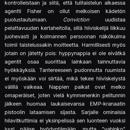
kontrolleistaan ja siitä, että tulitaistelun alkaessa
agentti Fisher on ollut melkoisen kädetön
puolustautumaan.
Conviction
uudistaa
pelattavuuden kertaheitolla, sillä hiiviskelijä liikkuu
juohevasti ja kolmannen persoonan näkökulma
toimii taistelussakin moitteetta. Harmillisesti myös
jotain on jätetty pois: hyppynappia ei ole eivätkä
agentit osaa suorittaa lainkaan tainnuttavia
hyökkäyksiä. Tantereeseen pudonnutta ruumista
ei myöskään voi siirtää, mikä tekee hiiviskelystä
välillä vaikeaa. Nappien paikat ovat melko
omaperäiset, joten vielä kymmenenkin pelitunnin
jälkeen huomaa laukaisevansa EMP-kranaatin
pistoolin lataamisen sijasta. Sarjalle ominaisia
hilavitkuttimia ei yksinpelissä sen luonteen vuoksi
juuri pääse hyödyntämään, mutta ”vahinko”