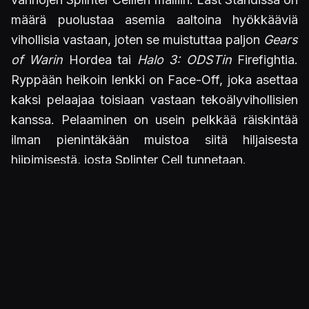
määrä puolustaa asemia aaltoina hyökkääviä
vihollisia vastaan, joten se muistuttaa paljon
Gears
of Warin
Hordea tai
Halo 3: ODSTin
Firefightia.
Ryppään heikoin lenkki on Face-Off, joka asettaa
kaksi pelaajaa toisiaan vastaan tekoälyvihollisien
kanssa. Pelaaminen on usein pelkkää räiskintää
ilman pienintäkään muistoa siitä hiljaisesta
hiipimisestä, josta Splinter Cell tunnetaan.
Möreällä äänellä onnistuneeksi peliksi
Graafisesti
Splinter Cell: Conviction
ei edusta
sukupolvensa terävintä kärkeä. Ympäristöt
kuitenkin tuntuvat uskottavilta, värien (myös