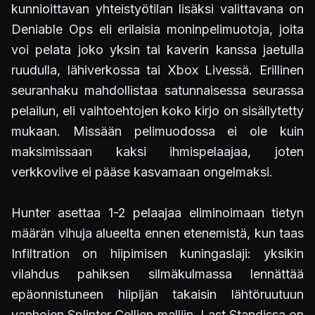
kunnioittavan yhteistyötilan lisäksi valittavana on
Deniable Ops eli erilaisia moninpelimuotoja, joita
voi pelata joko yksin tai kaverin kanssa jaetulla
ruudulla, lähiverkossa tai Xbox Livessä. Erillinen
seuranhaku mahdollistaa satunnaisessa seurassa
pelailun, eli vaihtoehtojen koko kirjo on sisällytetty
mukaan. Missään pelimuodossa ei ole kuin
maksimissaan kaksi ihmispelaajaa, joten
verkkoviive ei pääse kasvamaan ongelmaksi.
Hunter asettaa 1-2 pelaajaa eliminoimaan tietyn
määrän vihuja alueelta ennen etenemistä, kun taas
Infiltration on hiipimisen kuningaslaji: yksikin
vilahdus pahiksen silmäkulmassa lennättää
epäonnistuneen hiipijän takaisin lähtöruutuun
vanhojen Splinter Cellien malliin. Last Standissa on