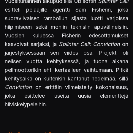
Vuosituhannen alkupuolella Ubisoftin
Splinter Cell
esitteli pelaajille agentti Sam Fisherin, joka
suoraviivaisen ramboilun sijasta luotti varjoissa
hiipimiseen sekä moniin teknisiin apuvälineisiin.
Vuosien kuluessa Fisherin edesottamukset
kasvoivat sarjaksi, ja
Splinter Cell: Conviction
on
järjestyksessään sen viides osa. Projekti oli
nelisen vuotta kehityksessä, ja tuona aikana
pelimoottorikin ehti kertaalleen vaihtumaan. Pitkä
kehitysaika on kuitenkin kantanut hedelmää, sillä
Conviction
on erittäin viimeistelty kokonaisuus,
joka esittelee useita uusia elementtejä
hiiviskelypeleihin.