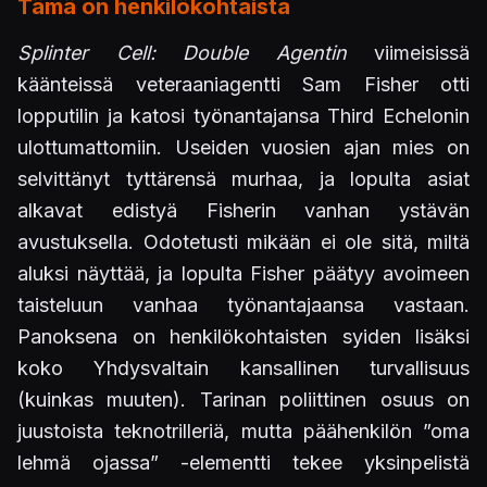
Tämä on henkilökohtaista
Splinter Cell: Double Agentin
viimeisissä
käänteissä veteraaniagentti Sam Fisher otti
lopputilin ja katosi työnantajansa Third Echelonin
ulottumattomiin. Useiden vuosien ajan mies on
selvittänyt tyttärensä murhaa, ja lopulta asiat
alkavat edistyä Fisherin vanhan ystävän
avustuksella. Odotetusti mikään ei ole sitä, miltä
aluksi näyttää, ja lopulta Fisher päätyy avoimeen
taisteluun vanhaa työnantajaansa vastaan.
Panoksena on henkilökohtaisten syiden lisäksi
koko Yhdysvaltain kansallinen turvallisuus
(kuinkas muuten). Tarinan poliittinen osuus on
juustoista teknotrilleriä, mutta päähenkilön ”oma
lehmä ojassa” -elementti tekee yksinpelistä