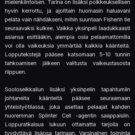
mielenkiintoisen. Tarina on lisäksi poikkeuksellisen
hyvin kerrottu, ja ajoittain huomasin haluavani
pelata vain nähdäkseni, mihin suuntaan Fisherin tie
seuraavaksi kulkee. Vaikka yksinpeli laadukkaasti
asiansa esittääkin, aiempia osia pelaamattomilla
voi olla vaikeuksia ymmärtää kaikkia käänteitä.
Lopputekstejä pääsee katsomaan 5-10 tunnin
tahkoamisen jälkeen valitusta vaikeustasosta
riippuen.
Sooloseikkailun lisäksi yksinpelin tapahtumiin
johtaneita käänteitä pääsee seuraamaan
yhteistyötilassa, joka asettaa pelaajat kahden
nuoremman Splinter Cell -agentin saappaisiin.
Loppuratkaisua lukuun ottamatta tarjolla on
tyydyttävä lisäosa tarinaan. Varsinainen toiminta