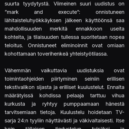
suurta tyydytystä. Viimeinen suuri uudistus on
”mark and execute”: onnistuneen
lähitaisteluhyökkäyksen jälkeen käyttöönsä saa
mahdollisuuden merkitä ennakkoon useita
kohteita, ja tilaisuuden tullessa suoritetaan nopea
teloitus. Onnistuneet eliminoinnit ovat omiaan
kohottamaan toverihenkeä yhteistyötilassa.
Vähemmän vaikuttavia uudistuksia ovat
toimintaohjeiden piirtyminen seiniin erillisen
tekstivalikon sijasta ja erilliset kuulustelut. Ennalta
määrätyissä kohdissa pelaaja tarttuu vihua
kurkusta ja ryhtyy pumppaamaan hänestä
tarvitsemiaan tietoja. Kuulustelu hoidetaan TV-
sarja 24:n tyyliin näyttävästi ja väkivaltaisesti. Itse
koin tällaisen tiedustelun tylsäksi ja