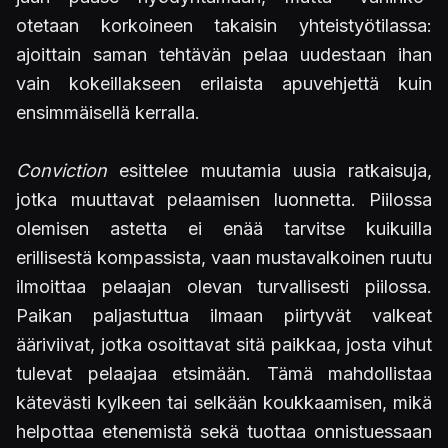
otetaan korkoineen takaisin yhteistyötilassa:
ajoittain saman tehtävän pelaa uudestaan ihan
vain kokeillakseen erilaista apuvehjettä kuin
ensimmäisellä kerralla.
Conviction
esittelee muutamia uusia ratkaisuja,
jotka muuttavat pelaamisen luonnetta. Piilossa
olemisen astetta ei enää tarvitse kuikuilla
erillisestä kompassista, vaan mustavalkoinen ruutu
ilmoittaa pelaajan olevan turvallisesti piilossa.
Paikan paljastuttua ilmaan piirtyvät valkeat
ääriviivat, jotka osoittavat sitä paikkaa, josta vihut
tulevat pelaajaa etsimään. Tämä mahdollistaa
kätevästi kylkeen tai selkään koukkaamisen, mikä
helpottaa etenemistä sekä tuottaa onnistuessaan