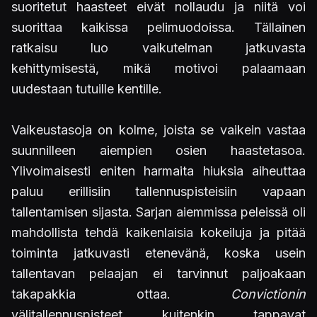
suoritetut haasteet eivät nollaudu ja niitä voi
suorittaa kaikissa pelimuodoissa. Tällainen
ratkaisu luo vaikutelman jatkuvasta
kehittymisestä, mikä motivoi palaamaan
uudestaan tutuille kentille.
Vaikeustasoja on kolme, joista se vaikein vastaa
suunnilleen aiempien osien haastetasoa.
Ylivoimaisesti eniten harmaita hiuksia aiheuttaa
paluu erillisiin tallennuspisteisiin vapaan
tallentamisen sijasta. Sarjan aiemmissa peleissä oli
mahdollista tehdä kaikenlaisia kokeiluja ja pitää
toiminta jatkuvasti etenevänä, koska usein
tallentavan pelaajan ei tarvinnut paljoakaan
takapakkia ottaa.
Convictionin
välitallennuspisteet kuitenkin tappavat