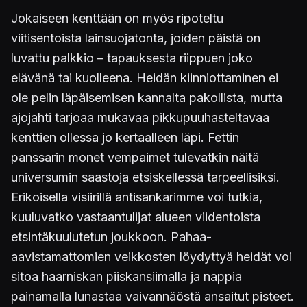
Jokaiseen kenttään on myös ripoteltu
viitisentoista lainsuojatonta, joiden päistä on
luvattu palkkio – tapauksesta riippuen joko
elävänä tai kuolleena. Heidän kiinniottaminen ei
ole pelin läpäisemisen kannalta pakollista, mutta
ajojahti tarjoaa mukavaa pikkupuuhasteltavaa
kenttien ollessa jo kertaalleen läpi. Fettin
panssarin monet vempaimet tulevatkin näitä
universumin saastoja etsiskellessä tarpeellisiksi.
Erikoisella visiirillä antisankarimme voi tutkia,
kuuluvatko vastaantulijat alueen viidentoista
etsintäkuulutetun joukkoon. Pahaa-
aavistamattomien veikkosten löydyttyä heidät voi
sitoa haarniskan piiskansiimalla ja nappia
painamalla lunastaa vaivannäöstä ansaitut pisteet.