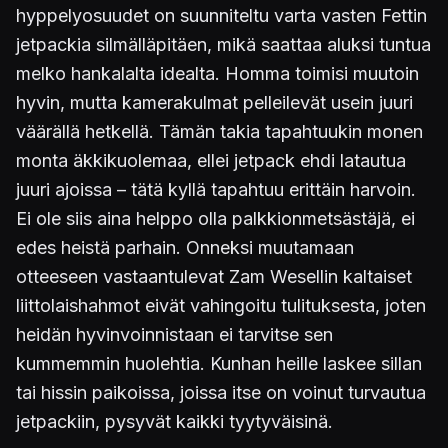
hyppelyosuudet on suunniteltu varta vasten Fettin
jetpackia silmälläpitäen, mikä saattaa aluksi tuntua
melko hankalalta idealta. Homma toimisi muutoin
hyvin, mutta kamerakulmat pelleilevät usein juuri
väärällä hetkellä. Tämän takia tapahtuukin monen
monta äkkikuolemaa, ellei jetpack ehdi latautua
juuri ajoissa – tätä kyllä tapahtuu erittäin harvoin.
Ei ole siis aina helppo olla palkkionmetsästäjä, ei
edes heistä parhain. Onneksi muutamaan
otteeseen vastaantulevat Zam Wesellin kaltaiset
liittolaishahmot eivät vahingoitu tulituksesta, joten
heidän hyvinvoinnistaan ei tarvitse sen
kummemmin huolehtia. Kunhan heille laskee sillan
tai hissin paikoissa, joissa itse on voinut turvautua
jetpackiin, pysyvät kaikki tyytyväisinä.