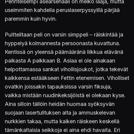
Perinteisempi asearsenaali on melko laaja, mutta
useimmiten kahdella peruslaserpyssyillä pärjää
paremmin kuin hyvin.
Puitteiltaan peli on varsin simppeli – räiskintää ja
hyppelyä kolmannesta persoonasta kuvattuna.
Kentissä on yleensä päämääränä liikkua elävänä
paikasta A paikkaan B. Asiaa ei ole ainakaan
helpottamassa sankat vihollisjoukot, jotka tekevät
kaikkensa estääkseen Fettin etenemisen. Viholliset
ovatkin joissakin tapauksissa varsin fiksuja,
vaikka mistään ruudinkeksijöistä ei olekaan kyse.
Aina silloin tällöin heidän huomaa syöksyvän
suojaan lasertulituksen alta ja ammuskelevan
nurkkien takaa, mutta kaiken räiskeen keskellä
tämänkaltaisia seikkoja ei aina ehdi havaita. Eri