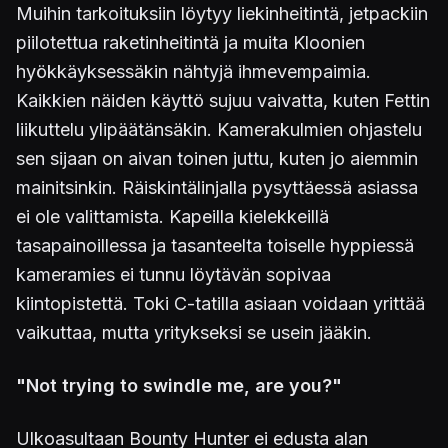
Muihin tarkoituksiin löytyy liekinheitintä, jetpackiin
piilotettua raketinheitintä ja muita Kloonien
hyökkäyksessäkin nähtyjä ihmevempaimia.
Kaikkien näiden käyttö sujuu vaivatta, kuten Fettin
liikuttelu ylipäätänsäkin. Kamerakulmien ohjastelu
sen sijaan on aivan toinen juttu, kuten jo aiemmin
mainitsinkin. Räiskintälinjalla pysyttäessä asiassa
ei ole valittamista. Kapeilla kielekkeillä
tasapainoillessa ja tasanteelta toiselle hyppiessä
kameramies ei tunnu löytävän sopivaa
kiintopistettä. Toki C-tatilla asiaan voidaan yrittää
vaikuttaa, mutta yritykseksi se usein jääkin.
"Not trying to swindle me, are you?"
Ulkoasultaan Bounty Hunter ei edusta alan