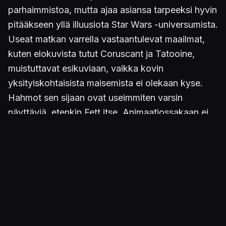
parhaimmistoa, mutta ajaa asiansa tarpeeksi hyvin
pitääkseen yllä illuusiota Star Wars -universumista.
Useat matkan varrella vastaantulevat maailmat,
kuten elokuvista tutut Coruscant ja Tatooine,
muistuttavat esikuviaan, vaikka kovin
yksityiskohtaisista maisemista ei olekaan kyse.
Hahmot sen sijaan ovat useimmiten varsin
näyttäviä, etenkin Fett itse. Animaatiossakaan ei
ole hirveämmin valitettavaa, sillä liikkeet ovat
sulavia ja melko näyttäviäkin. Miinusta on
kuitenkin annettava välillä laskevalle
ruudunpäivitykselle. Vaikka sitä etupäässä
esiintyykin vain hektisimmissä taistelutilanteissa
useiden kymmenien lasereiden ja rakettien
lennellessä ympäri sotatannerta, ei ongelman