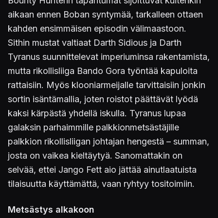
Bounty Hunterin tapahtumat sijoittuvat kuitenkin
aikaan ennen Boban syntymää, tarkalleen ottaen
kahden ensimmäisen episodin välimaastoon.
Sithin mustat valtiaat Darth Sidious ja Darth
Tyranus suunnittelevat imperiuminsa rakentamista,
mutta rikollisliiga Bando Gora työntää kapuloita
rattaisiin. Myös klooniarmeijalle tarvittaisiin jonkin
sortin isäntämallia, joten roistot päättävät lyödä
kaksi kärpästä yhdellä iskulla. Tyranus lupaa
galaksin parhaimmille palkkionmetsästäjille
palkkion rikollisliigan johtajan hengestä – summan,
josta on vaikea kieltäytyä. Sanomattakin on
selvää, ettei Jango Fett aio jättää ainutlaatuista
tilaisuutta käyttämättä, vaan ryhtyy tositoimiin.
Metsästys alkakoon