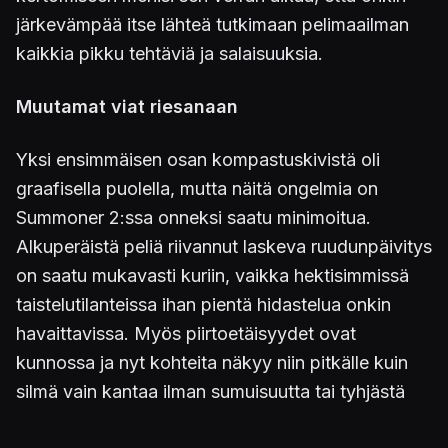
järkevämpää itse lähteä tutkimaan pelimaailman
kaikkia pikku tehtäviä ja salaisuuksia.
Muutamat viat riesanaan
Yksi ensimmäisen osan kompastuskivistä oli
graafisella puolella, mutta näitä ongelmia on
Summoner 2:ssa onneksi saatu minimoitua.
Alkuperäistä peliä riivannut laskeva ruudunpäivitys
on saatu mukavasti kuriin, vaikka hektisimmissä
taistelutilanteissa ihan pientä hidastelua onkin
havaittavissa. Myös piirtoetäisyydet ovat
kunnossa ja nyt kohteita näkyy niin pitkälle kuin
silmä vain kantaa ilman sumuisuutta tai tyhjästä
ilmaantuvia yksityiskohtia. Eipä kentistä huikeasti