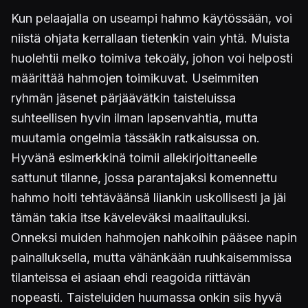
Kun pelaajalla on useampi hahmo käytössään, voi
niistä ohjata kerrallaan tietenkin vain yhtä. Muista
huolehtii melko toimiva tekoäly, johon voi helposti
määrittää hahmojen toimikuvat. Useimmiten
ryhmän jäsenet pärjäävätkin taisteluissa
suhteellisen hyvin ilman lapsenvahtia, mutta
muutamia ongelmia tässäkin ratkaisussa on.
Hyvänä esimerkkinä toimii allekirjoittaneelle
sattunut tilanne, jossa parantajaksi komennettu
hahmo hoiti tehtäväänsä liiankin uskollisesti ja jäi
tämän takia itse käveleväksi maalitauluksi.
Onneksi muiden hahmojen nahkoihin pääsee napin
painalluksella, mutta vähänkään ruuhkaisemmissa
tilanteissa ei asiaan ehdi reagoida riittävän
nopeasti. Taisteluiden huumassa onkin siis hyvä