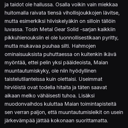
ja taidot ole hallussa. Osalla voikin vain miekkaa
huitomalla raivata tiensä vihollisjoukkojen lävitse,
mutta esimerkiksi hiiviskelyäkin on silloin tällöin
luvassa. Tosin Metal Gear Solid -sarjan kaikkiin
pikkuhienouksiin ei ole luonnollisestikaan pyritty,
mutta mukavaa puuhaa silti. Hahmojen
ominaisuuksista puhuttaessa on kuitenkin ikävä
myöntää, ettei pelin yksi pääideoista, Maian
muuntautumiskyky, ole niin hyödyllinen
taistelutilanteissa kuin olettaisi. Useimmat
hirviöistä ovat todella hitaita ja täten saavat
aikaan melko vähäisesti tuhoa. Lisäksi
muodonvaihdos kuluttaa Maian toimintapisteitä
sen verran paljon, että muuntautumisleikit on usein
järkevämpää jättää kokonaan suorittamatta.