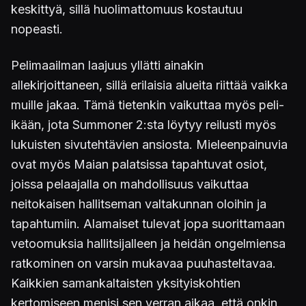
keskittyä, sillä huolimattomuus kostautuu
nopeasti.
Pelimaailman laajuus yllätti ainakin
allekirjoittaneen, sillä erilaisia alueita riittää vaikka
muille jakaa. Tämä tietenkin vaikuttaa myös peli-
ikään, jota Summoner 2:sta löytyy reilusti myös
lukuisten sivutehtävien ansiosta. Mieleenpainuvia
ovat myös Maian palatsissa tapahtuvat osiot,
joissa pelaajalla on mahdollisuus vaikuttaa
neitokaisen hallitseman valtakunnan oloihin ja
tapahtumiin. Alamaiset tulevat jopa suorittamaan
vetoomuksia hallitsijalleen ja heidän ongelmiensa
ratkominen on varsin mukavaa puuhasteltavaa.
Kaikkien samankaltaisten yksityiskohtien
kertomiseen menisi sen verran aikaa, että onkin