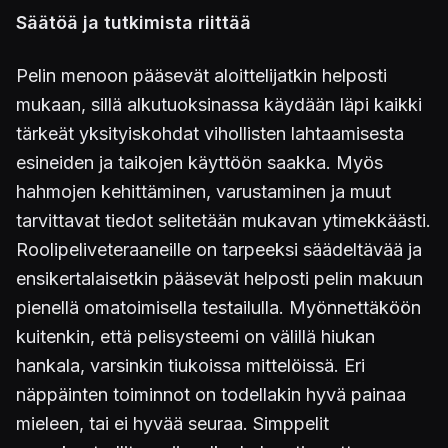
Säätöä ja tutkimista riittää
Pelin menoon pääsevät aloittelijatkin helposti
mukaan, sillä alkutuoksinassa käydään läpi kaikki
tärkeät yksityiskohdat vihollisten lahtaamisesta
esineiden ja taikojen käyttöön saakka. Myös
hahmojen kehittäminen, varustaminen ja muut
tarvittavat tiedot selitetään mukavan ytimekkäästi.
Roolipeliveteraaneille on tarpeeksi säädeltävää ja
ensikertalaisetkin pääsevät helposti pelin makuun
pienellä omatoimisella testailulla. Myönnettäköön
kuitenkin, että pelisysteemi on välillä hiukan
hankala, varsinkin tiukoissa mittelöissä. Eri
näppäinten toiminnot on todellakin hyvä painaa
mieleen, tai ei hyvää seuraa. Simppelit