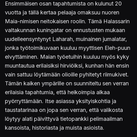
Ensimmäisen osan tapahtumista on kulunut 20
vuotta ja tällä kertaa pelaaja omaksuu nuoren
Maia-nimisen neitokaisen roolin. Tämä Halassarin
valtakunnan kuningatar on ennustusten mukaan
uudelleensyntynyt Laharah, muinainen jumalatar,
jonka työtoimikuvaan kuuluu myyttisen Eleh-puun
elvyttäminen. Maian työetuihin kuuluu myös kyky
muuntautua erilaisiksi hirviöiksi, kunhan hän ensin
vain sattuu löytämään olioille pyhitetyt riimukivet.
Tämän kaiken ympärille on suunniteltu sen verran
erilaisia tapahtumia, että heikoimpia alkaa
pyörryttämään. Itse asiassa yksityiskohtia ja
taustatarinaa on jopa sen verran, että valikosta
löytyy alati päivittyvä tietopankki pelimaailman
kansoista, historiasta ja muista asioista.