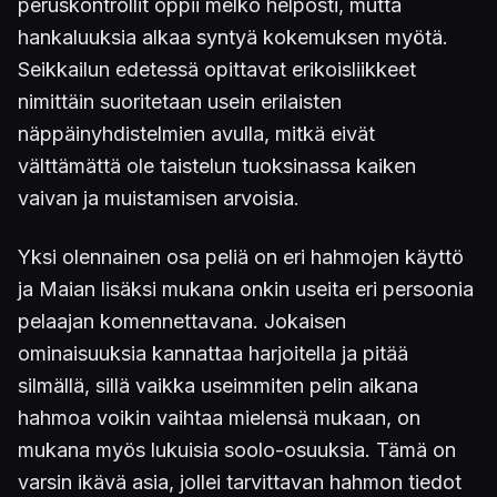
peruskontrollit oppii melko helposti, mutta
hankaluuksia alkaa syntyä kokemuksen myötä.
Seikkailun edetessä opittavat erikoisliikkeet
nimittäin suoritetaan usein erilaisten
näppäinyhdistelmien avulla, mitkä eivät
välttämättä ole taistelun tuoksinassa kaiken
vaivan ja muistamisen arvoisia.
Yksi olennainen osa peliä on eri hahmojen käyttö
ja Maian lisäksi mukana onkin useita eri persoonia
pelaajan komennettavana. Jokaisen
ominaisuuksia kannattaa harjoitella ja pitää
silmällä, sillä vaikka useimmiten pelin aikana
hahmoa voikin vaihtaa mielensä mukaan, on
mukana myös lukuisia soolo-osuuksia. Tämä on
varsin ikävä asia, jollei tarvittavan hahmon tiedot