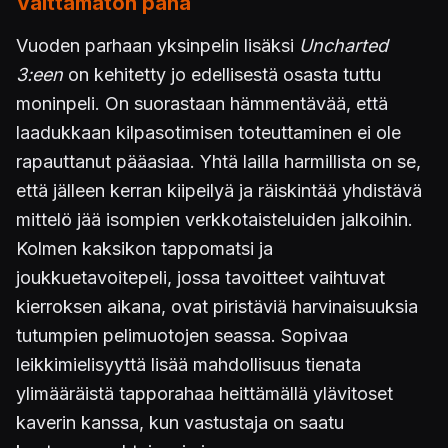
Välttämätön paha
Vuoden parhaan yksinpelin lisäksi
Uncharted
3:een
on kehitetty jo edellisestä osasta tuttu
moninpeli. On suorastaan hämmentävää, että
laadukkaan kilpasotimisen toteuttaminen ei ole
rapauttanut pääasiaa. Yhtä lailla harmillista on se,
että jälleen kerran kiipeilyä ja räiskintää yhdistävä
mittelö jää isompien verkkotaisteluiden jalkoihin.
Kolmen kaksikon tappomatsi ja
joukkuetavoitepeli, jossa tavoitteet vaihtuvat
kierroksen aikana, ovat piristäviä harvinaisuuksia
tutumpien pelimuotojen seassa. Sopivaa
leikkimielisyyttä lisää mahdollisuus tienata
ylimääräistä tapporahaa heittämällä ylävitoset
kaverin kanssa, kun vastustaja on saatu