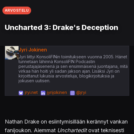
ARVOSTELU
Uncharted 3: Drake's Deception
Jyri Jokinen
Jyri liittyi KonsoliFINin toimitukseen vuonna 2005. Hänet
tunnetaan lähinnä KonsoliFIN Podcastin
perustajajäsenenä ja sen ensimmäisenä juontajana, mitä
virkaa hän hoiti yli sadan jakson ajan. Lisäksi Jyri on
kirjoittanut lukuisia arvosteluja, blogikirjoituksia ja
jokusen uutisen.
jryi.net
jyrijokinen
@jryi
Nathan Drake on esiintymisillään kerännyt vankan
fanijoukon. Aiemmat
Unchartedit
ovat teknisesti