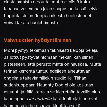
einsteinmaista neroutta, mutta ei niistä kuka
tahansa vasemman jalan saapas hetkessä selviä.
Lopputaistelun floppaamisesta huolestuneet
voivat lakata huolehtimasta.
Vahvuuksien hyödyntäminen
Moni pystyy tekemään teknisesti kelpoja pelejä.
Ja jotkut pystyvät hiomaan mekaniikan siihen
pisteeseen, että perustoiminta on hauskaa. Mutta
tarinan kerronta tuntuu edelleen aiheuttavan
ongelmia taitavimmillekin studioille. Tähän
sudenkuoppaan Naughty Dog ei ole koskaan
astunut, ja tällä kerralla se kierretään tavallistakin
kauempaa.
Unchartedin
käsikirjoittajat tuntevat
hahmonsa ja he osaavat kirjoittaa sekä