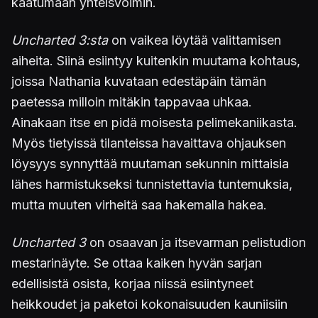
kaatumaan yhteisvoimin.
Uncharted 3:sta
on vaikea löytää valittamisen
aiheita. Siinä esiintyy kuitenkin muutama kohtaus,
joissa Nathania kuvataan edestäpäin tämän
paetessa milloin mitäkin tappavaa uhkaa.
Ainakaan itse en pidä moisesta pelimekaniikasta.
Myös tietyissä tilanteissa havaittava ohjauksen
löysyys synnyttää muutaman sekunnin mittaisia
lähes harmistukseksi tunnistettavia tuntemuksia,
mutta muuten virheitä saa hakemalla hakea.
Uncharted 3
on osaavan ja itsevarman pelistudion
mestarinäyte. Se ottaa kaiken hyvän sarjan
edellisistä osista, korjaa niissä esiintyneet
heikkoudet ja paketoi kokonaisuuden kauniisiin