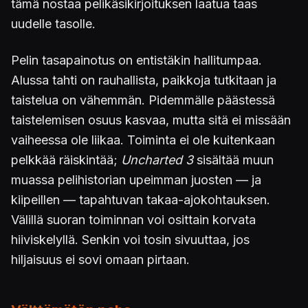
tämä nostaa pelikäsikirjoituksen laatua taas
uudelle tasolle.
Pelin tasapainotus on entistäkin hallitumpaa.
Alussa tahti on rauhallista, paikkoja tutkitaan ja
taistelua on vähemmän. Pidemmälle päästessä
taistelemisen osuus kasvaa, mutta sitä ei missään
vaiheessa ole liikaa. Toiminta ei ole kuitenkaan
pelkkää räiskintää;
Uncharted 3
sisältää muun
muassa pelihistorian upeimman juosten — ja
kiipeillen — tapahtuvan takaa-ajokohtauksen.
Välillä suoran toiminnan voi osittain korvata
hiiviskelyllä. Senkin voi tosin sivuuttaa, jos
hiljaisuus ei sovi omaan pirtaan.