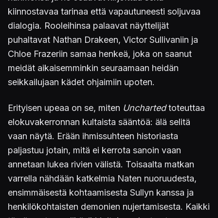
kiinnostavaa tarinaa että vapautuneesti soljuvaa
dialogia. Rooleihinsa palaavat näyttelijät
puhaltavat Nathan Drakeen, Victor Sullivaniin ja
Chloe Frazeriin samaa henkeä, joka on saanut
meidät aikaisemminkin seuraamaan heidän
seikkailujaan kädet ohjaimiin upoten.
Erityisen upeaa on se, miten
Uncharted
toteuttaa
elokuvakerronnan kultaista sääntöä: älä selitä
vaan näytä. Erään ihmissuhteen historiasta
paljastuu jotain, mitä ei kerrota sanoin vaan
annetaan lukea rivien välistä. Toisaalta matkan
varrella nähdään katkelmia Naten nuoruudesta,
ensimmäisestä kohtaamisesta Sullyn kanssa ja
henkilökohtaisten demonien nujertamisesta. Kaikki