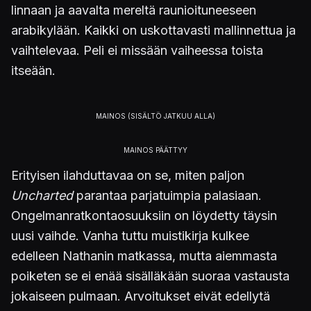
linnaan ja aavalta mereltä raunioituneeseen
arabikylään. Kaikki on uskottavasti mallinnettua ja
vaihtelevaa. Peli ei missään vaiheessa toista
itseään.
Erityisen ilahduttavaa on se, miten paljon
Uncharted
parantaa parjatuimpia palasiaan.
Ongelmanratkontaosuuksiin on löydetty täysin
uusi vaihde. Vanha tuttu muistikirja kulkee
edelleen Nathanin matkassa, mutta aiemmasta
poiketen se ei enää sisälläkään suoraa vastausta
jokaiseen pulmaan. Arvoitukset eivät edellytä