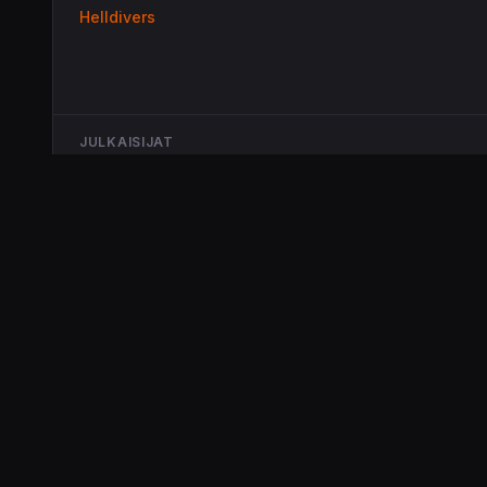
Helldivers
JULKAISIJAT
Sony Interactive Entertainment
Playstation Mobile Inc.
Kirjaudu sisään
osallistuaksesi keskusteluun.