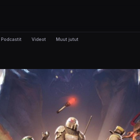
Podcastit
Videot
Muut jutut