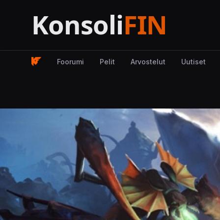
Foorumi
Pelit
Arvostelut
Uutiset