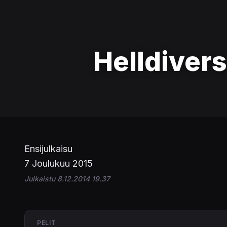
Helldivers
Ensijulkaisu
7 Joulukuu 2015
Julkaistu 8.12.2014 19.37
PELIT