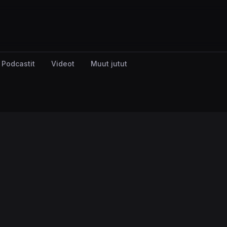
Podcastit
Videot
Muut jutut