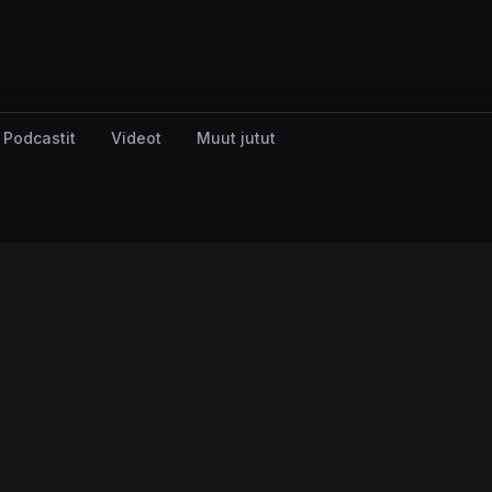
Podcastit
Videot
Muut jutut