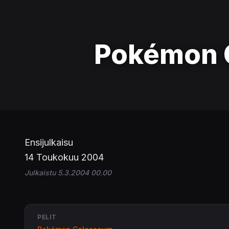
Pokémon 
Ensijulkaisu
14 Toukokuu 2004
Julkaistu 5.3.2004 00.00
PELIT