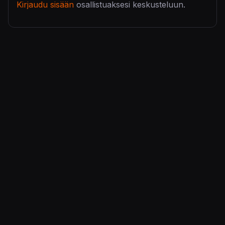
Kirjaudu sisään
osallistuaksesi keskusteluun.
KonsoliFIN – Peliuutiset, peliarvostelut, pelikeskustelut
– Pelaamisen keskipiste!