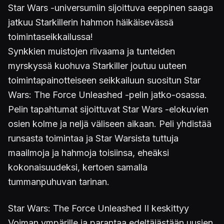
Star Wars -universumiin sijoittuva eeppinen saaga
jatkuu Starkillerin hahmon häikäisevässä
toimintaseikkailussa!
Synkkien muistojen riivaama ja tunteiden
myrskyssä kuohuva Starkiller joutuu uuteen
toimintapainotteiseen seikkailuun suositun Star
Wars: The Force Unleashed -pelin jatko-osassa.
Pelin tapahtumat sijoittuvat Star Wars -elokuvien
osien kolme ja neljä väliseen aikaan. Peli yhdistää
runsasta toimintaa ja Star Warsista tuttuja
maailmoja ja hahmoja toisiinsa, eheäksi
kokonaisuudeksi, kertoen samalla
tummanpuhuvan tarinan.
Star Wars: The Force Unleashed II keskittyy
Voiman ympärille ja parantaa edeltäjästään uusien