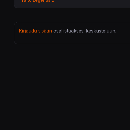
Taito Legends 2
Kirjaudu sisään
osallistuaksesi keskusteluun.