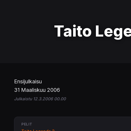
Taito Leg
Ensijulkaisu
31 Maaliskuu 2006
Julkaistu 12.3.2006 00.00
PELIT