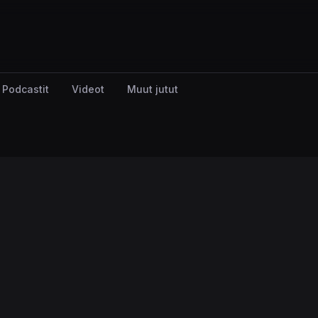
Podcastit
Videot
Muut jutut