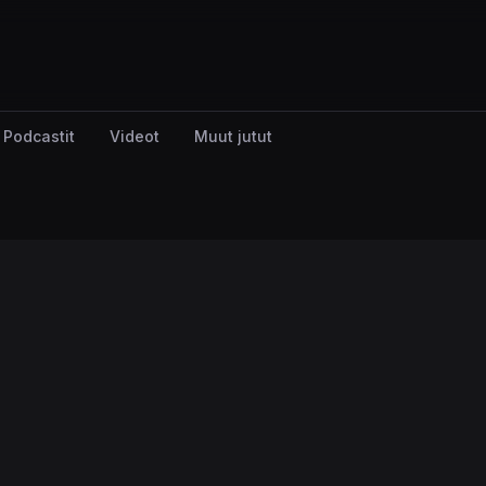
Podcastit
Videot
Muut jutut