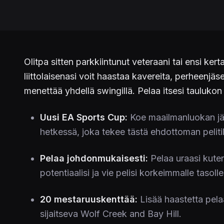
Olitpa sitten parkkiintunut veteraani tai ensi ker
liittolaisenasi voit haastaa kavereita, perheenjä
menettää yhdellä swingillä. Pelaa itsesi tauluko
Uusi EA Sports Cup:
Koe maailmanluokan jänn
hetkessä, joka tekee tästä ehdottoman pelitil
Pelaa johdonmukaisesti:
Pelaa uraasi kute
potentiaalisi ja vie pelisi korkeimmalle tasolle
20 mestaruuskenttää:
Lisää haastetta pela
sijaitseva Wolf Creek and Bay Hill.