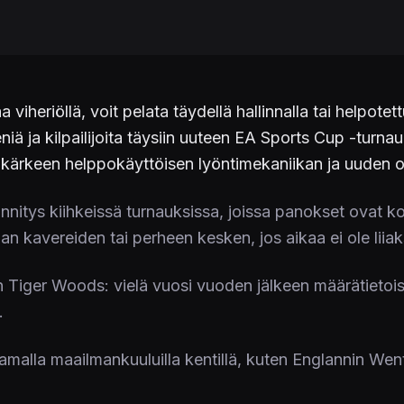
taa viheriöllä, voit pelata täydellä hallinnalla tai helpo
seniä ja kilpailijoita täysiin uuteen EA Sports Cup -tur
n kärkeen helppokäyttöisen lyöntimekaniikan ja uuden 
itys kiihkeissä turnauksissa, joissa panokset ovat kor
an kavereiden tai perheen kesken, jos aikaa ei ole liiak
n Tiger Woods: vielä vuosi vuoden jälkeen määrätietoi
.
amalla maailmankuuluilla kentillä, kuten Englannin Wen