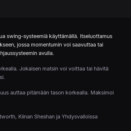
tettua swing-systeemiä käyttämällä. Itseluottamus
naukseen, jossa momentumin voi saavuttaa tai
ohjaussysteemin avulla.
kealla. Jokaisen matsin voi voittaa tai hävitä
si.
suus auttaa pitämään tason korkealla. Maksimoi
tworth, Kiinan Sheshan ja Yhdysvalloissa