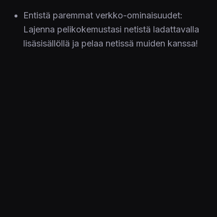
Entistä paremmat verkko-ominaisuudet:
Lajenna pelikokemustasi netistä ladattavalla
lisäsisällöllä ja pelaa netissä muiden kanssa!
Ensijulkaisu
7 Marraskuu 2008
Julkaistu 19.10.2008 00.00
PELIT
WWE Smackdown vs. Raw 2009
ALUSTAT
Nintendo DS
JULKAISIJAT