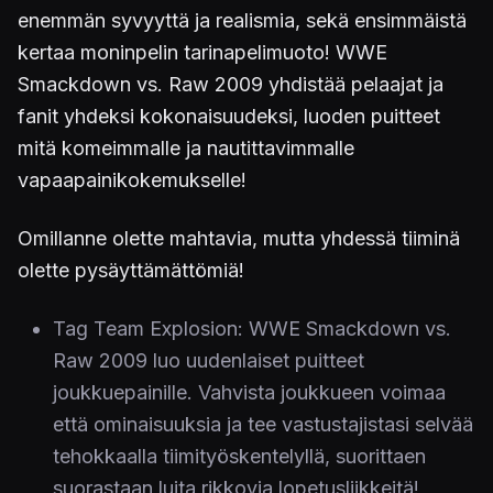
enemmän syvyyttä ja realismia, sekä ensimmäistä
kertaa moninpelin tarinapelimuoto! WWE
Smackdown vs. Raw 2009 yhdistää pelaajat ja
fanit yhdeksi kokonaisuudeksi, luoden puitteet
mitä komeimmalle ja nautittavimmalle
vapaapainikokemukselle!
Omillanne olette mahtavia, mutta yhdessä tiiminä
olette pysäyttämättömiä!
Tag Team Explosion: WWE Smackdown vs.
Raw 2009 luo uudenlaiset puitteet
joukkuepainille. Vahvista joukkueen voimaa
että ominaisuuksia ja tee vastustajistasi selvää
tehokkaalla tiimityöskentelyllä, suorittaen
suorastaan luita rikkovia lopetusliikkeitä!