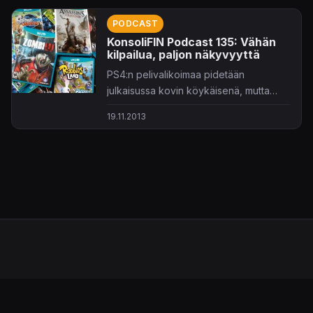
PODCAST
KonsoliFIN Podcast 135: Vähän
kilpailua, paljon näkyvyyttä
PS4:n pelivalikoimaa pidetään
julkaisussa kovin köykäisenä, mutta
onko näin? Ja onko julkaisupäivän
19.11.2013
valikoimalla lopulta edes kovin suurta
merkitystä minkään kannalta? Ja miksi
pelinkehittäjä haluaisi edes saada
pelinsä julkaisuun mukaan? Näitä ja
monia muita kysymyksiä pohtivat
jryin
johdolla
maagiset
,
SkyPolaris
ja
Frozenbyteltä vierailemaan tullut
Julius
Fondem
.