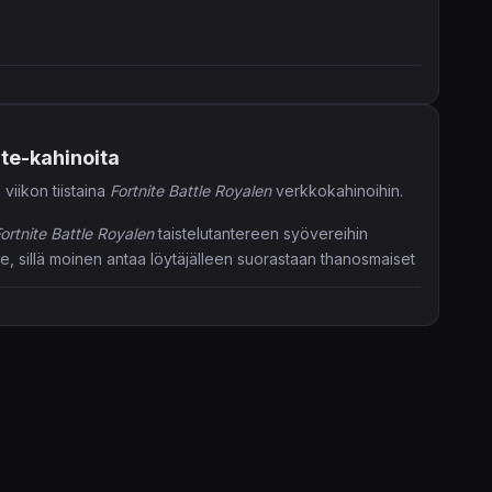
ite-kahinoita
iikon tiistaina
Fortnite Battle Royalen
verkkokahinoihin.
ortnite Battle Royalen
taistelutantereen syövereihin
je, sillä moinen antaa löytäjälleen suorastaan thanosmaiset