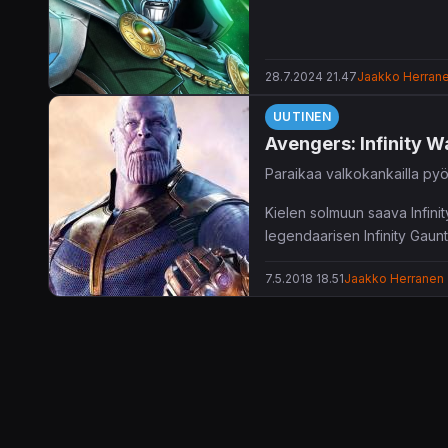
28.7.2024 21.47
Jaakko Herran
UUTINEN
Avengers: Infinity W
Paraikaa valkokankailla py
Kielen solmuun saava Infini
legendaarisen Infinity Gaunt
jumalvoimat.
7.5.2018 18.51
Jaakko Herranen