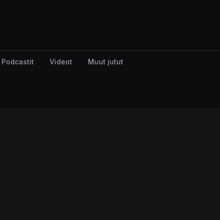
Podcastit
Videot
Muut jutut