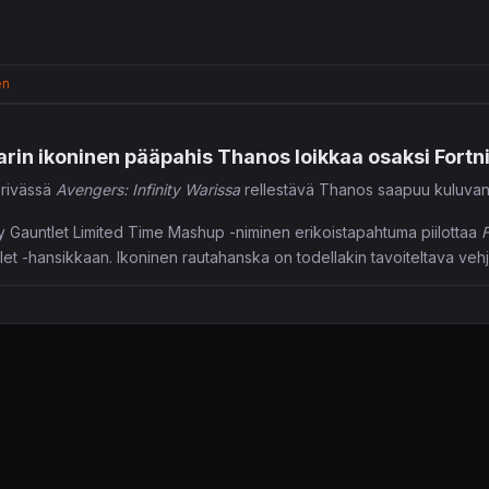
en
arin ikoninen pääpahis Thanos loikkaa osaksi Fortn
örivässä
Avengers: Infinity Warissa
rellestävä Thanos saapuu kuluvan v
ty Gauntlet Limited Time Mashup -niminen erikoistapahtuma piilottaa
F
let -hansikkaan. Ikoninen rautahanska on todellakin tavoiteltava veh