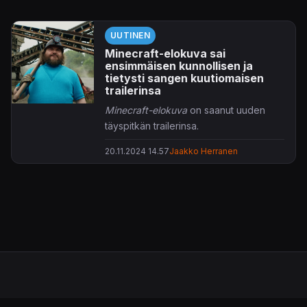
UUTINEN
Minecraft-elokuva sai
ensimmäisen kunnollisen ja
tietysti sangen kuutiomaisen
trailerinsa
Minecraft-elokuva
on saanut uuden
täyspitkän trailerinsa.
20.11.2024 14.57
Jaakko Herranen
Trailerilla käydään läpi
Jack Blackin
tulkitseman Steven päätymistä Mojangin
supersuositusta
Minecraftista
tuttuun
Overworld-maailmaan. Myös muut
hahmot saavat mukavasti ruutuaikaa
Jason Momoasta Emma Myersiin
,
Danielle Brooksiin
ja
Sebastian
Eugene Hanseniin
.