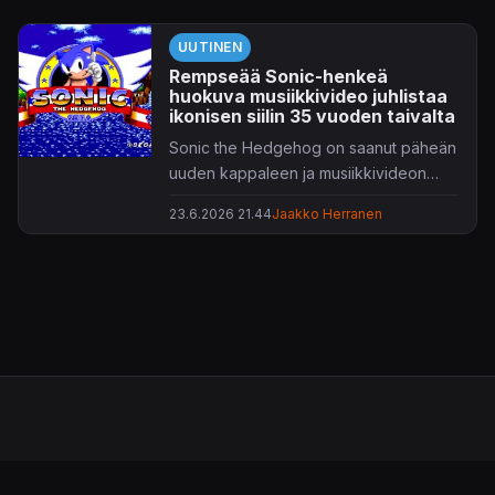
UUTINEN
Rempseää Sonic-henkeä
huokuva musiikkivideo juhlistaa
ikonisen siilin 35 vuoden taivalta
Sonic the Hedgehog on saanut päheän
uuden kappaleen ja musiikkivideon
synttärivuotensa kunniaksi.
23.6.2026 21.44
Jaakko Herranen