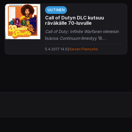
UUTINEN
Call of Dutyn DLC kutsuu
räväkälle 70-luvulle
Call of Duty: Infinite Warfaren
viimeisin
lisäosa
Continuum
ilmestyy 18.
huhtikuuta.
5.4.2017 14.02
Severi Piensoho