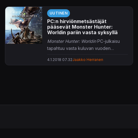
UUTINEN
PC:n hirviönmetsästäjät
pääsevät Monster Hunter:
Worldin pariin vasta syksyllä
Monster Hunter: Worldin
PC-julkaisu
tapahtuu vasta kuluvan vuoden
syksyllä, vahvistaa kehittäjä Twitteriin
4.1.2018 07.32
Jaakko Herranen
jaetussa
videotervehdyksessään
.