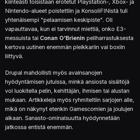
kiinteästi toisistaan erotetut Playstation-, Xbox- ja
Nintendo-alueet poistettiin ja KonsoliFINistä tuli
yhtenäisempi "pelaamisen keskipiste". Oli
vapauttavaa, kun ei tarvinnut miettiä, onko E3-
messuista tai
Conan O'Brienin
peliharrastuksesta
kertova uutinen enemmän pleikkariin vai boxiin
liittyvä.
Drupal mahdollisti myös avainsanojen
hyödyntämisen jutuissa, minkä ansiosta sisältöjä
voi luokitella pelin, kehittäjän, ihmisen tai alustan
mukaan. Artikkeleja myös ryhmiteltiin sarjojen alle,
mikä on näkynyt etenkin Gamescomien ja joulujen
aikaan. Sanasto-ominaisuutta hyödynnetään
jatkossa entistä enemmän.