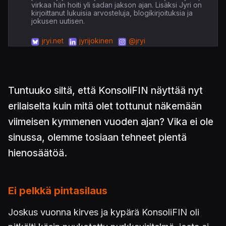
virkaa hän hoiti yli sadan jakson ajan. Lisäksi Jyri on
kirjoittanut lukuisia arvosteluja, blogikirjoituksia ja
jokusen uutisen.
jryi.net
jyrijokinen
@jryi
Tuntuuko siltä, että KonsoliFIN näyttää nyt
erilaiselta kuin mitä olet tottunut näkemään
viimeisen kymmenen vuoden ajan? Vika ei ole
sinussa, olemme tosiaan tehneet pientä
hienosäätöä.
Ei pelkkä pintasilaus
Joskus vuonna kirves ja kypärä KonsoliFIN oli