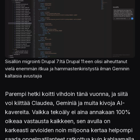
Sisällön migrointi Drupal 7:ltä Drupal 11:een olisi aiheuttanut
vielä enemmän itkua ja hammastenkiristystä ilman Geminin
kaltaisia avustajia
Parempi hetki koitti vihdoin tänä vuonna, ja siitä
voi kiittää Claudea, Geminiä ja muita kivoja AI-
kavereita. Vaikka tekoäly ei aina annakaan 100%
oikeaa vastausta kaikkeen, sen avulla on
karkeasti arvioiden noin miljoona kertaa helpompi
saada ongelmatilanteet ratkottua kuin kahlaamalla