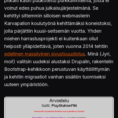
pitkälti käsin puukotettu purkkaviritelmä, josta ei
voinut edes puhua julkaisujärjestelmänä. Se
kehittyi sittemmin silloisen webmasterin
Karvapallon koulutyönä kehittämäksi koneistoksi,
jolla pärjättiin kuusi-seitsemän vuotta. Yhden
miehen harrastusprojekti ei kuitenkaan ollut
helposti ylläpidettävä, joten vuonna 2014 tehtiin
edellinen massiivinen sivustouudistus
. Minä (Jyri,
moi!) valitsin uudeksi alustaksi Drupalin, rakentelin
Bootstrap-kehikkoon perustuvan käyttöliittymän
ja kehitin migraatiot vanhan sisällön tuomiseksi
uuteen ympäristöön.
Kuva