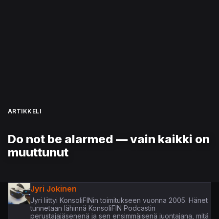
ARTIKKELI
Do not be alarmed — vain kaikki on
muuttunut
Jyri Jokinen
Jyri liittyi KonsoliFINin toimitukseen vuonna 2005. Hänet
tunnetaan lähinnä KonsoliFIN Podcastin
perustajajäsenenä ja sen ensimmäisenä juontajana, mitä