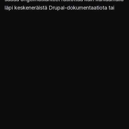
läpi keskeneräistä Drupal-dokumentaatiota tai
passiivis-agressiivisuuden kyllästämää
Stackoverflow'ta (tietäjät tietää).
Katselet siis nyt (oletan, että luet tätä ennen
seuraavaa sivustouudistusta; jos näin ei ole, niin
terveisiä sinne 2040-luvulle!) Drupal 11 -version
päälle rakennettua kokonaisuutta.
Mikä siis on muuttunut?
Ehkä tärkein muutos on SSO-kirjautuminen, joka
toimii nyt teknisesti kestävällä tavalla.
Sisältösivustolle ei kirjauduta enää lainkaan
käyttäjätunnuksella ja salasanalla, vaan kaikki