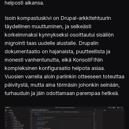
helposti aikansa.
Isoin kompastuskivi on Drupal-arkkitehtuurin
täydellinen muuttuminen, ja selkeästi
korkeimmaksi kynnykseksi osoittautui sisällön
migrointi taas uudelle alustalle. Drupalin
dokumentaatio on hajanaista, puutteellista ja
monesti vanhentunutta, eikä KonsoliFINin
kompleksinen konfiguraatio helpota asiaa.
Vuosien varrella aloin pariinkin otteeseen toteuttaa
päivitystä, mutta aina törmäsin johonkin seinään,
turhauduin ja jäin odottamaan parempaa hetkeä.
Kuva